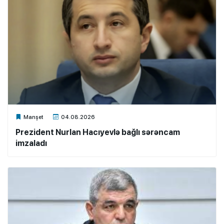
Xalq.Online
Manşet
04.08.2026
Prezident Nurlan Hacıyevlə bağlı sərəncam
imzaladı