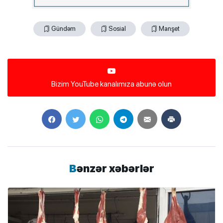
Gündəm
Sosial
Manşet
Bizim YouTube kanalımıza abunə olun
Bənzər xəbərlər