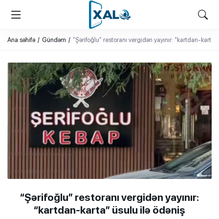
XALQ.ONLINE
ONLAYN PLATFORMA
Ana səhifə
Gündəm
“Şərifoğlu” restoranı vergidən yayınır: “kartdan-karta” 
“Şərifoğlu” restoranı vergidən yayınır:
“kartdan-karta” üsulu ilə ödəniş