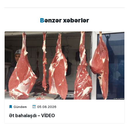
Bənzər xəbərlər
Xalq.Online
Gündəm
05.08.2026
Ət bahalaşdı – VİDEO