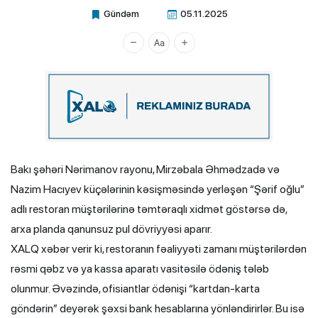
Gündəm
05.11.2025
Xalq.Online
Bakı şəhəri Nərimanov rayonu, Mirzəbala Əhmədzadə və
Nazim Hacıyev küçələrinin kəsişməsində yerləşən “Şərif oğlu”
adlı restoran müştərilərinə təmtəraqlı xidmət göstərsə də,
arxa planda qanunsuz pul dövriyyəsi aparır.
XALQ xəbər verir ki, restoranın fəaliyyəti zamanı müştərilərdən
rəsmi qəbz və ya kassa aparatı vasitəsilə ödəniş tələb
olunmur. Əvəzində, ofisiantlar ödənişi “kartdan-karta
göndərin” deyərək şəxsi bank hesablarına yönləndirirlər. Bu isə