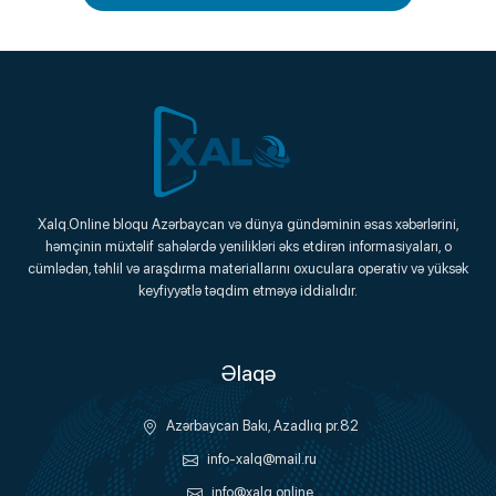
Xalq.Online
Xalq.Online bloqu Azərbaycan və dünya gündəminin əsas xəbərlərini,
həmçinin müxtəlif sahələrdə yenilikləri əks etdirən informasiyaları, o
Onlayn Platforma
cümlədən, təhlil və araşdırma materiallarını oxuculara operativ və yüksək
keyfiyyətlə təqdim etməyə iddialıdır.
Əlaqə
Azərbaycan Bakı, Azadlıq pr.82
info-xalq@mail.ru
info@xalq.online