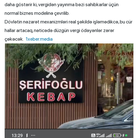
daha göstərir ki, vergidən yayınma bəzi sahibkarlar üçün
normal biznes modelinə çevrilib.
Dövlətin nəzarət mexanizmləri real şəkildə işləmədikcə, bu cür
hallar artacaq, nəticədə düzgün vergi ödəyənlər zərər
çəkəcək.
1xeber.media