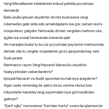
Vergi Məcəlləsinin tələblərinin kobud şəkildə pozulması
deməkdir.
Belə üsulla işləyən obyektlər dövlət büdcəsinə vergi
ödəmədən gəlir əldə edir, əməkdaşlarını isə çox zaman rəsmi
müqaviləsiz çalışdırır. Nəticədə, dövlət vergidən məhrum olur,
işçilər isə sosial təminatdan kənarda qalır.
Ən maraqlısı budur ki, bu cür pozuntular paytaxtın mərkəzində,
demək olar ki, vergilər orqanlarının gözü qarşısında baş verir.
Sual yaranır:
Nərimanov rayon Vergi Nəzarət İdarəsi bu obyektin
fəaliyyətindən xəbərdardırmı?
İqtisadi Nəzarət və Audit qurumları bu halı niyə araşdırmır?
Əgər sadə vətəndaş bir qəbzi itirsə, cərimə olunur, bəs
milyonlarla manatlıq vergi yayınmaları niyə görməzlikdən
gəlinsin?
“Şərif oğlu” restoranının “kartdan-karta” sxemi ilə işləməsi bir