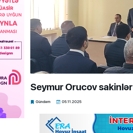
Seymur Orucov sakinlərin
Gündəm
05.11.2025
Xalq.Online