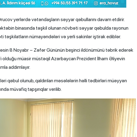
ucov yerlərdə vətəndaşların səyyar qəbullarını davam etdirir.
əktəbin binasında təşkil olunan növbəti səyyar qəbulda rayonun
 təşkilatların nümayəndələri və yerli sakinlər iştirak ediblər.
r kəsin 8 Noyabr – Zəfər Gününün beşinci ildönümünü təbrik edərək
ifi olduğu müasir müstəqil Azərbaycan Prezident İlham Əliyevin
amla addımlayır.
ri qəbul olunub, qaldırılan məsələlərin həlli tədbirləri müəyyən
nda müvafiq tapşırıqlar verilib.