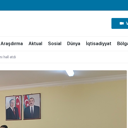
Araşdırma
Aktual
Sosial
Dünya
İqtisadiyyat
Bölg
i həll etdi