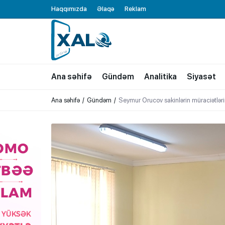
Haqqımızda
Əlaqə
Reklam
XALQ.ONLINE
ONLAYN PLATFORMA
Ana səhifə
Gündəm
Analitika
Siyasət
Ana səhifə
Gündəm
Seymur Orucov sakinlərin müraciətlərin