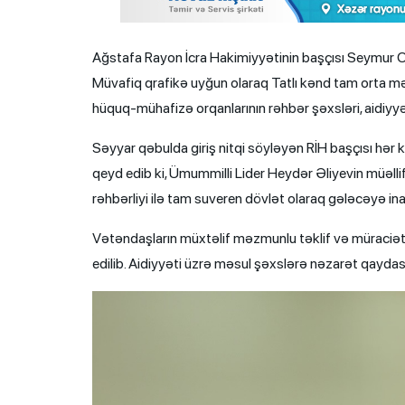
Ağstafa Rayon İcra Hakimiyyətinin başçısı Seymur Or
Müvafiq qrafikə uyğun olaraq Tatlı kənd tam orta m
hüquq-mühafizə orqanlarının rəhbər şəxsləri, aidiyyəti
Səyyar qəbulda giriş nitqi söyləyən RİH başçısı hə
qeyd edib ki, Ümummilli Lider Heydər Əliyevin müəll
rəhbərliyi ilə tam suveren dövlət olaraq gələcəyə in
Vətəndaşların müxtəlif məzmunlu təklif və müraciətlə
edilib. Aidiyyəti üzrə məsul şəxslərə nəzarət qaydası