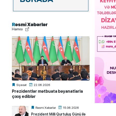
Rəsmi Xəbərlər
Hamısı
Siyasət
22.06.2026
Prezidentlər mətbuata bəyanatlarla
çıxış ediblər
Rəsmi Xəbərlər
15.06.2026
Prezident Milli Qurtuluş Günü ilə