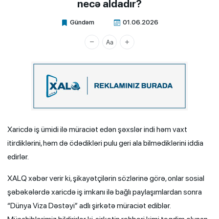
necə aldadır?
Gündəm
01.06.2026
Xalq.Online
Xaricdə iş ümidi ilə müraciət edən şəxslər indi həm vaxt
itirdiklərini, həm də ödədikləri pulu geri ala bilmədiklərini iddia
edirlər.
XALQ xəbər verir ki, şikayətçilərin sözlərinə görə, onlar sosial
şəbəkələrdə xaricdə iş imkanı ilə bağlı paylaşımlardan sonra
“Dünya Viza Dəstəyi” adlı şirkətə müraciət ediblər.