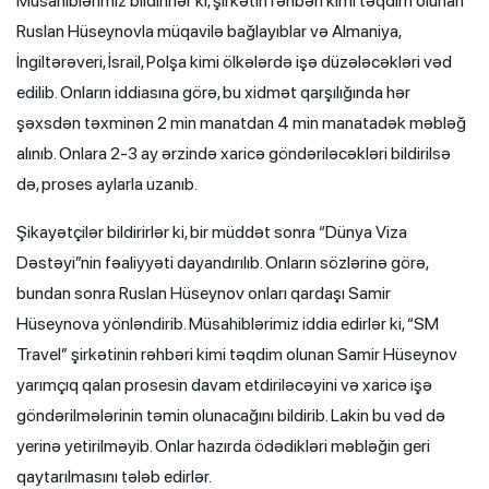
Müsahiblərimiz bildirirlər ki, şirkətin rəhbəri kimi təqdim olunan
Ruslan Hüseynovla müqavilə bağlayıblar və Almaniya,
İngiltərəveri, İsrail, Polşa kimi ölkələrdə işə düzələcəkləri vəd
edilib. Onların iddiasına görə, bu xidmət qarşılığında hər
şəxsdən təxminən 2 min manatdan 4 min manatadək məbləğ
alınıb. Onlara 2-3 ay ərzində xaricə göndəriləcəkləri bildirilsə
də, proses aylarla uzanıb.
Şikayətçilər bildirirlər ki, bir müddət sonra “Dünya Viza
Dəstəyi”nin fəaliyyəti dayandırılıb. Onların sözlərinə görə,
bundan sonra Ruslan Hüseynov onları qardaşı Samir
Hüseynova yönləndirib. Müsahiblərimiz iddia edirlər ki, “SM
Travel” şirkətinin rəhbəri kimi təqdim olunan Samir Hüseynov
yarımçıq qalan prosesin davam etdiriləcəyini və xaricə işə
göndərilmələrinin təmin olunacağını bildirib. Lakin bu vəd də
yerinə yetirilməyib. Onlar hazırda ödədikləri məbləğin geri
qaytarılmasını tələb edirlər.