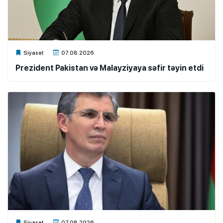
Xalq.Online
Siyasət
07.08.2026
Prezident Pakistan və Malayziyaya səfir təyin etdi
Xalq.Online
Siyasət
07.08.2026