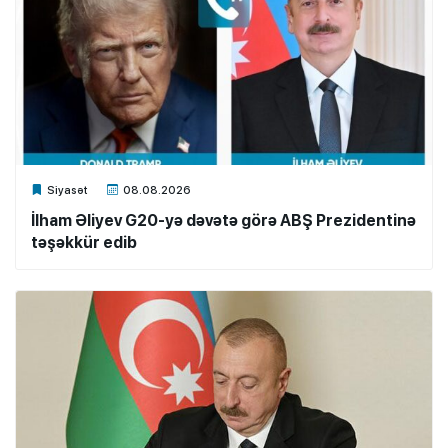
Xalq.Online
Siyasət
08.08.2026
İlham Əliyev G20-yə dəvətə görə ABŞ Prezidentinə
təşəkkür edib