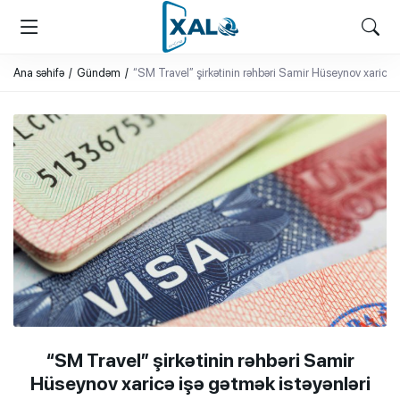
XALQ.ONLINE
ONLAYN PLATFORMA
Ana səhifə
Gündəm
“SM Travel” şirkətinin rəhbəri Samir Hüseynov xaricə i
“SM Travel” şirkətinin rəhbəri Samir
Hüseynov xaricə işə gətmək istəyənləri