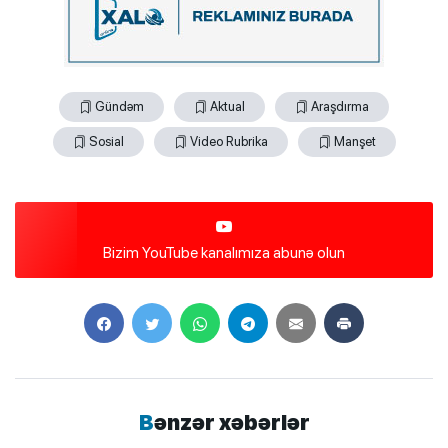
Gündəm
Aktual
Araşdırma
Sosial
Video Rubrika
Manşet
Bizim YouTube kanalımıza abunə olun
Bənzər xəbərlər