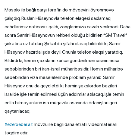
Məsələ ilə bağlı qarşı tərəfin də mövqeyini öyrənməyə
çalışdıq. Ruslan Hüseynovla telefon əlaqəsi saxlamaq
cəhdlərimiz nəticəsiz qaldı, zənglərimizə cavab verilmədi. Daha
sonra Samir Hüseynovun rəhbəri olduğu bildirilən “SM Travel”
şirkətinə üz tutduq. Şirkətdə şifahi olaraq bildirildi ki, Samir
Hüseynov hazırda işdə deyil. Onunla telefon əlaqsi yaratdıq.
Bildirdi ki, həmin şəxslərin xaricə göndərilməməsinin əssa
səbəblərindən biri iran-israil müharibəsidir. Həmin müharibə
səbəbindən viza məsələlərində problem yaranıb. Samir
Hüseynov onu da qeyd etdi ki, həmin şəxslərdən bəziləri
israildə işlə təmin edilməsi üçün addımlar atılacaq. İşlə təmin
edilə bilməyənlərin isə müqavilə əsasında ödənişləri geri
qaytarılacaq.
Xezerxeber.az
mövzu ilə bağlı daha ətraflı videomaterialı
təqdim edir.