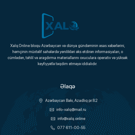
Xalq.Online
Xalq.Online bloqu Azərbaycan və dünya gündəminin əsas xəbərlərini,
həmçinin müxtəlif sahələrdə yenilikləri əks etdirən informasiyaları, o
Onlayn Platforma
cümlədən, təhlil və araşdırma materiallarını oxuculara operativ və yüksək
keyfiyyətlə təqdim etməyə iddialıdır.
Əlaqə
Azərbaycan Bakı, Azadlıq pr.82
info-xalq@mail.ru
info@xalq.online
077 611-00-55