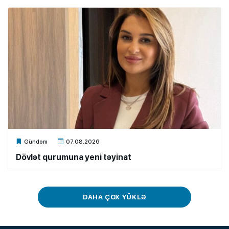
Xalq.Online
Gündəm
07.08.2026
Dövlət qurumuna yeni təyinat
DAHA ÇOX YÜKLƏ