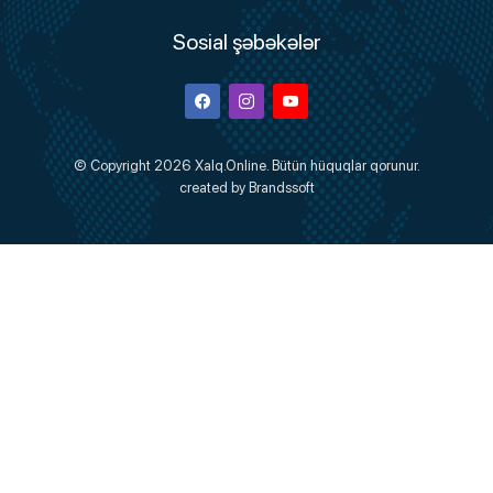
Sosial şəbəkələr
Facebook
Instagram
Youtube
© Copyright 2026
Xalq.Online
. Bütün hüquqlar qorunur.
created by
Brandssoft