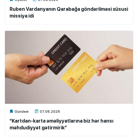
Ruben Vardanyanın Qarabağa göndərilməsi xüsusi
missiya idi
Xalq.Online
Gündəm
07.08.2026
“Kartdan-karta əməliyyatlarına biz hər hansı
məhdudiyyət gətirmirik”