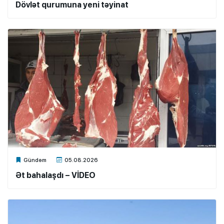
Dövlət qurumuna yeni təyinat
Xalq.Online
Gündəm
05.08.2026
Ət bahalaşdı – VİDEO