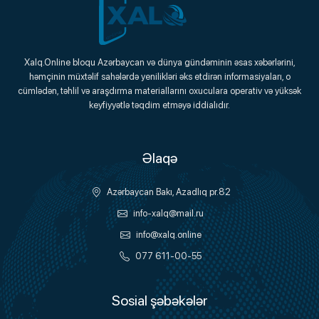
Xalq.Online
Xalq.Online bloqu Azərbaycan və dünya gündəminin əsas xəbərlərini,
həmçinin müxtəlif sahələrdə yenilikləri əks etdirən informasiyaları, o
Onlayn Platforma
cümlədən, təhlil və araşdırma materiallarını oxuculara operativ və yüksək
keyfiyyətlə təqdim etməyə iddialıdır.
Əlaqə
Azərbaycan Bakı, Azadlıq pr.82
info-xalq@mail.ru
info@xalq.online
077 611-00-55
Sosial şəbəkələr