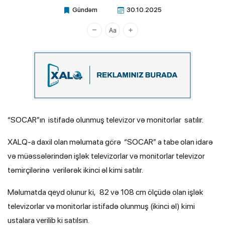
Gündəm
30.10.2025
Xalq.Online
“SOCAR”ın istifadə olunmuş televizor və monitorlar satılır.
XALQ-a daxil olan məlumata görə “SOCAR” a tabe olan idarə
və müəssələrindən işlək televizorlar və monitorlar televizor
təmirçilərinə verilərək ikinci əl kimi satılır.
Məlumatda qeyd olunur ki, 82 və 108 cm ölçüdə olan işlək
televizorlar və monitorlar istifadə olunmuş (ikinci əl) kimi
ustalara verilib ki satılsın.