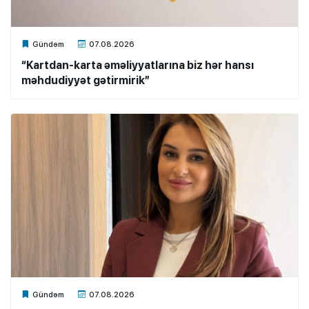
Xalq.Online
Gündəm
07.08.2026
“Kartdan-karta əməliyyatlarına biz hər hansı
məhdudiyyət gətirmirik”
Xalq.Online
Gündəm
07.08.2026