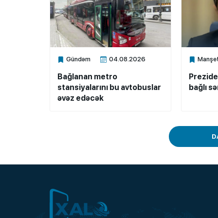
Gündəm
04.08.2026
Manşe
Xalq.Online
Xalq.Onli
Bağlanan metro
Prezide
stansiyalarını bu avtobuslar
bağlı s
əvəz edəcək
D