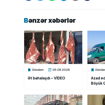
Bənzər xəbərlər
Gündəm
05.08.2026
Gündə
Xalq.Online
Xalq.Onli
Ət bahalaşdı – VİDEO
Azad ed
Böyük Q