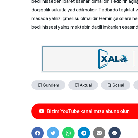
bədii hissədən ibarət ssenari olmalıdır. Tədbirin açılı
dəqiqəlik sükutla yad edilməlidir. Tədbirdə təşkilat v
masada yalnız içməli su olmalıdır. Həmin şəxslərə hə
bədii hissəsi yalnız məktəbin daxili imkanları əsasın
Gündəm
Aktual
Sosial
Bizim YouTube kanalımıza abunə olun