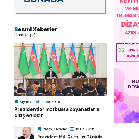
Rəsmi Xəbərlər
Hamısı
Siyasət
22.06.2026
Prezidentlər mətbuata bəyanatlarla
çıxış ediblər
Rəsmi Xəbərlər
15.06.2026
Prezident Milli Qurtuluş Günü ilə