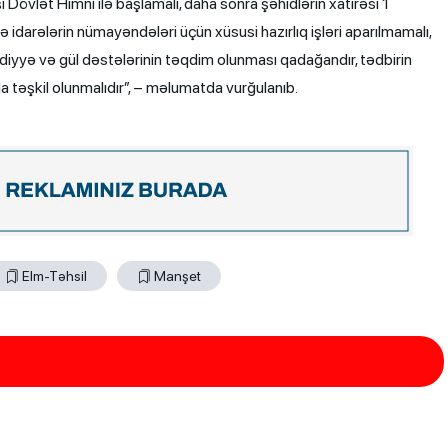
şı Dövlət Himni ilə başlamalı, daha sonra şəhidlərin xatirəsi 1
ə idarələrin nümayəndələri üçün xüsusi hazırlıq işləri aparılmamalı,
diyyə və gül dəstələrinin təqdim olunması qadağandır, tədbirin
da təşkil olunmalıdır”, – məlumatda vurğulanıb.
Elm-Təhsil
Manşet