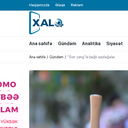
Haqqımızda
Əlaqə
Reklam
XALQ.ONLINE
ONLAYN PLATFORMA
Ana səhifə
Gündəm
Analitika
Siyasət
Ana səhifə
Gündəm
“Son zəng”lə bağlı qadağalar