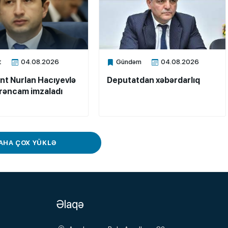
t
04.08.2026
Gündəm
04.08.2026
ne
Xalq.Online
nt Nurlan Hacıyevlə
Deputatdan xəbərdarlıq
ərəncam imzaladı
AHA ÇOX YÜKLƏ
Əlaqə