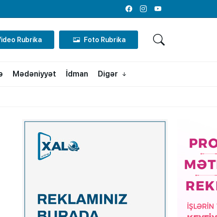
Facebook
Instagram
Youtube
Video Rubrika
Foto Rubrika
ə
Mədəniyyət
İdman
Digər