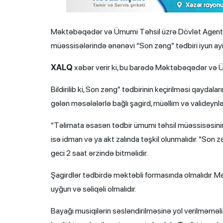
Məktəbəqədər və Ümumi Təhsil üzrə Dövlət Agentliy
müəssisələrində ənənəvi “Son zəng” tədbiri iyun ayı
XALQ
xəbər verir ki, bu barədə Məktəbəqədər və 
Bildirilib ki, Son zəng” tədbirinin keçirilməsi qaydala
gələn məsələlərlə bağlı şagird, müəllim və valideynlə
“Təlimata əsasən tədbir ümumi təhsil müəssisəsin
isə idman və ya akt zalında təşkil olunmalıdır. “Son
geci 2 saat ərzində bitməlidir.
Şagirdlər tədbirdə məktəbli formasında olmalıdır. Mə
uyğun və səliqəli olmalıdır.
Bayağı musiqilərin səsləndirilməsinə yol verilməməli