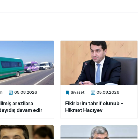
m
05.08.2026
Siyasət
05.08.2026
ne
Xalq.Online
ilmiş ərazilərə
Fikirlərim təhrif olunub –
ayıdış davam edir
Hikmət Hacıyev