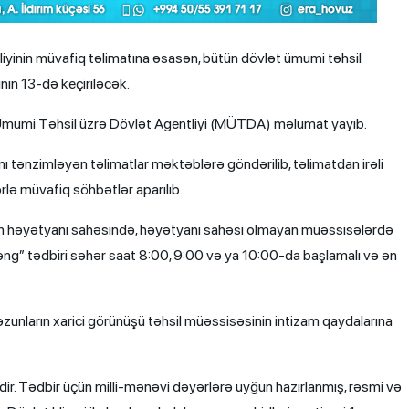
inin müvafiq təlimatına əsasən, bütün dövlət ümumi təhsil
nın 13-də keçiriləcək.
Ümumi Təhsil üzrə Dövlət Agentliyi (MÜTDA) məlumat yayıb.
rını tənzimləyən təlimatlar məktəblərə göndərilib, təlimatdan irəli
rlə müvafiq söhbətlər aparılıb.
in həyətyanı sahəsində, həyətyanı sahəsi olmayan müəssisələrdə
 zəng” tədbiri səhər saat 8:00, 9:00 və ya 10:00-da başlamalı və ən
zunların xarici görünüşü təhsil müəssisəsinin intizam qaydalarına
dir. Tədbir üçün milli-mənəvi dəyərlərə uyğun hazırlanmış, rəsmi və