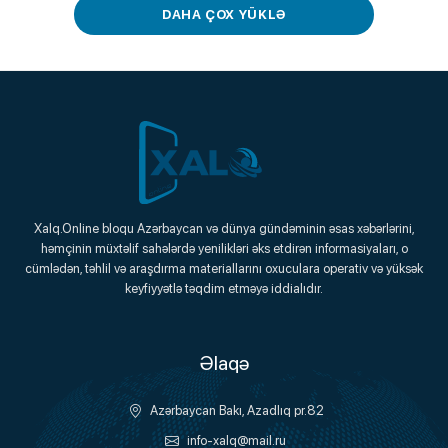
DAHA ÇOX YÜKLƏ
Xalq.Online
Xalq.Online bloqu Azərbaycan və dünya gündəminin əsas xəbərlərini,
həmçinin müxtəlif sahələrdə yenilikləri əks etdirən informasiyaları, o
Onlayn Platforma
cümlədən, təhlil və araşdırma materiallarını oxuculara operativ və yüksək
keyfiyyətlə təqdim etməyə iddialıdır.
Əlaqə
Azərbaycan Bakı, Azadlıq pr.82
info-xalq@mail.ru