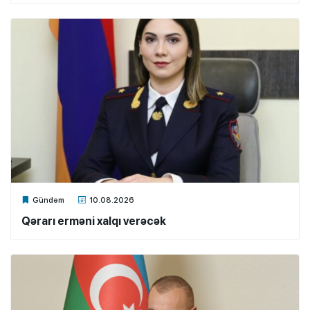
Xalq.Online
Gündəm
10.08.2026
Qərarı erməni xalqı verəcək