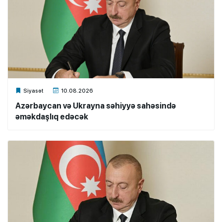
Xalq.Online
Siyasət
10.08.2026
Azərbaycan və Ukrayna səhiyyə sahəsində
əməkdaşlıq edəcək