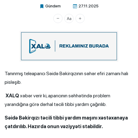
Gündəm
27.11.2025
Xalq.Online
Tanınmış teleaparıcı Səidə Bəkirqızının səhər efiri zamanı halı
pisləşib.
XALQ
xəbər verir ki, aparıcının səhhətində problem
yarandığına görə dərhal təcili tibbi yardım çağırılıb.
Səidə Bəkirqızı təcili tibbi yardım maşını xəstəxanaya
çatdırılıb. Hazırda onun vəziyyəti stabildir.