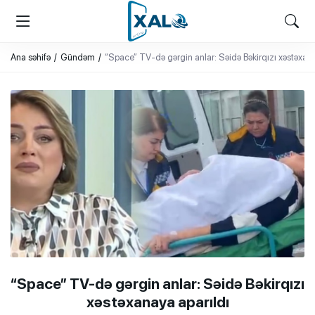
XALQ.ONLINE
ONLAYN PLATFORMA
Ana səhifə
Gündəm
“Space” TV-də gərgin anlar: Səidə Bəkirqızı xəstəxana
“Space” TV-də gərgin anlar: Səidə Bəkirqızı
xəstəxanaya aparıldı