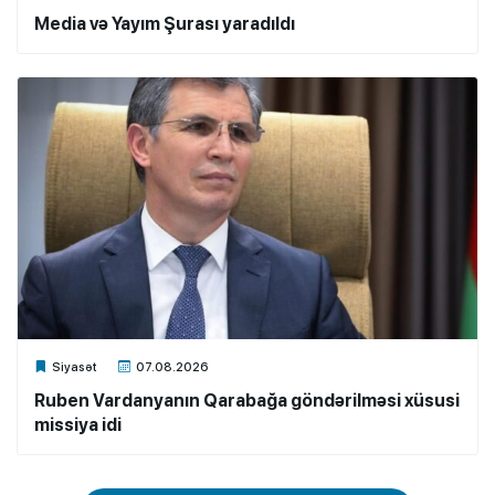
Media və Yayım Şurası yaradıldı
Xalq.Online
Siyasət
07.08.2026
Ruben Vardanyanın Qarabağa göndərilməsi xüsusi
missiya idi