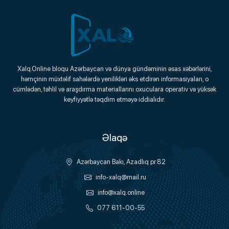
Xalq.Online
Xalq.Online bloqu Azərbaycan və dünya gündəminin əsas xəbərlərini,
həmçinin müxtəlif sahələrdə yenilikləri əks etdirən informasiyaları, o
Onlayn Platforma
cümlədən, təhlil və araşdırma materiallarını oxuculara operativ və yüksək
keyfiyyətlə təqdim etməyə iddialıdır.
Əlaqə
Azərbaycan Bakı, Azadlıq pr.82
info-xalq@mail.ru
info@xalq.online
077 611-00-55