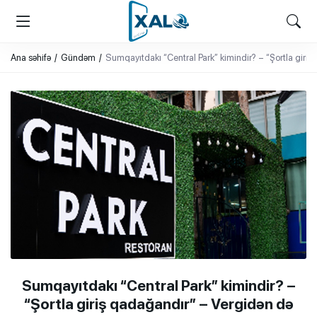
XALQ.ONLINE
ONLAYN PLATFORMA
Ana səhifə
Gündəm
Sumqayıtdakı “Central Park” kimindir? – “Şortla giriş
Sumqayıtdakı “Central Park” kimindir? –
“Şortla giriş qadağandır” – Vergidən də