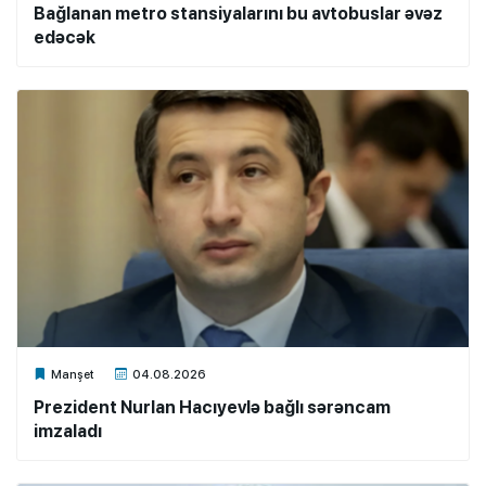
Bağlanan metro stansiyalarını bu avtobuslar əvəz
edəcək
Xalq.Online
Manşet
04.08.2026
Prezident Nurlan Hacıyevlə bağlı sərəncam
imzaladı