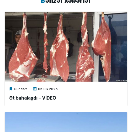
Bənzər xəbərlər
Xalq.Online
Gündəm
05.08.2026
Ət bahalaşdı – VİDEO