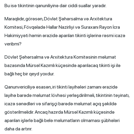
Bu isə tikintinin qanuniliyinə dair ciddi suallar yaradır.
Maraqlıdır, görəsən, Dövlət Şəhərsalma və Arxitektura
Komitəsi, Fövqəladə Hallar Nazirliyi və Suraxanı Rayon İcra
Hakimiyyəti həmin ərazidə aparılan tikinti işlərinə rəsmi icazə
veribmi?
Dövlət Şəhərsalma və Arxitektura Komitəsinin məlumat
bazasında Mürsəl Kazımlı küçəsində aparılacaq tikinti işi ilə
bağlı heç bir qeyd yoxdur.
Qanunvericiliyə əsasən, iri tikinti layihələri zamanı ərazidə
layihə barədə məlumat lövhəsi yerləşdirilməli, tikintinin təyinatı,
icazə sənədləri və sifarişçi barədə məlumat açıq şəkildə
göstərilməlidir. Ancaq hazırda Mürsəl Kazımlı küçəsində
aparılan işlərlə bağlı belə məlumatların olmaması şübhələri
daha da artırır.