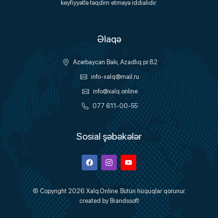
keyfiyyətlə təqdim etməyə iddialıdır.
Əlaqə
Azərbaycan Bakı, Azadlıq pr.82
info-xalq@mail.ru
info@xalq.online
077 611-00-55
Sosial şəbəkələr
Facebook
Instagram
Youtube
© Copyright 2026
Xalq.Online
. Bütün hüquqlar qorunur.
created by
Brandssoft