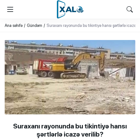
XALQ.ONLINE
ONLAYN PLATFORMA
Ana səhifə
Gündəm
Suraxanı rayonunda bu tikintiyə hansı şərtlərlə icazə ve
Suraxanı rayonunda bu tikintiyə hansı
şərtlərlə icazə verilib?