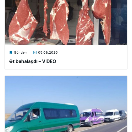
Xalq.Online
Gündəm
05.08.2026
Ət bahalaşdı – VİDEO