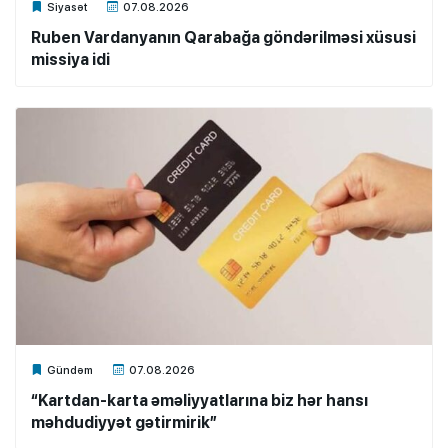
Xalq.Online
Siyasət
07.08.2026
Ruben Vardanyanın Qarabağa göndərilməsi xüsusi
missiya idi
Xalq.Online
Gündəm
07.08.2026
“Kartdan-karta əməliyyatlarına biz hər hansı
məhdudiyyət gətirmirik”