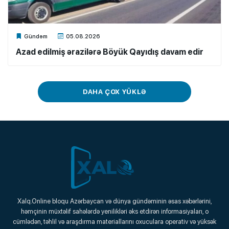
Xalq.Online
Gündəm
05.08.2026
Azad edilmiş ərazilərə Böyük Qayıdış davam edir
DAHA ÇOX YÜKLƏ
Xalq.Online
Xalq.Online bloqu Azərbaycan və dünya gündəminin əsas xəbərlərini,
həmçinin müxtəlif sahələrdə yenilikləri əks etdirən informasiyaları, o
Onlayn Platforma
cümlədən, təhlil və araşdırma materiallarını oxuculara operativ və yüksək