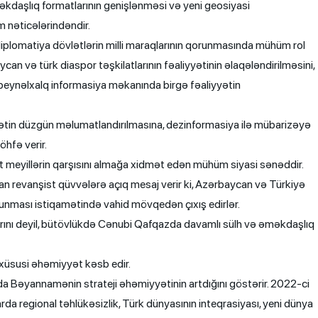
əkdaşlıq formatlarının genişlənməsi və yeni geosiyasi
 nəticələrindəndir.
diplomatiya dövlətlərin milli maraqlarının qorunmasında mühüm rol
 və türk diaspor təşkilatlarının fəaliyyətinin əlaqələndirilməsini,
ə beynəlxalq informasiya məkanında birgə fəaliyyətin
yətin düzgün məlumatlandırılmasına, dezinformasiya ilə mübarizəyə
öhfə verir.
meyillərin qarşısını almağa xidmət edən mühüm siyasi sənəddir.
n revanşist qüvvələrə açıq mesaj verir ki, Azərbaycan və Türkiyə
olunması istiqamətində vahid mövqedən çıxış edirlər.
ını deyil, bütövlükdə Cənubi Qafqazda davamlı sülh və əməkdaşlıq
xüsusi əhəmiyyət kəsb edir.
da Bəyannamənin strateji əhəmiyyətinin artdığını göstərir. 2022-ci
arda regional təhlükəsizlik, Türk dünyasının inteqrasiyası, yeni dünya