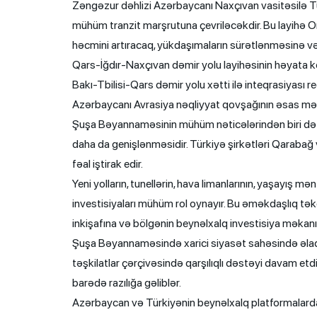
Zəngəzur dəhlizi Azərbaycanı Naxçıvan vasitəsilə Tü
mühüm tranzit marşrutuna çevriləcəkdir. Bu layihə Or
həcmini artıracaq, yükdaşımaların sürətlənməsinə və 
Qars-İğdır-Naxçıvan dəmir yolu layihəsinin həyata k
Bakı-Tbilisi-Qars dəmir yolu xətti ilə inteqrasiyası 
Azərbaycanı Avrasiya nəqliyyat qovşağının əsas mər
Şuşa Bəyannaməsinin mühüm nəticələrindən biri də 
daha da genişlənməsidir. Türkiyə şirkətləri Qarabağ v
fəal iştirak edir.
Yeni yolların, tunellərin, hava limanlarının, yaşayış m
investisiyaları mühüm rol oynayır. Bu əməkdaşlıq tək
inkişafına və bölgənin beynəlxalq investisiya məkanı
Şuşa Bəyannaməsində xarici siyasət sahəsində əlaqə
təşkilatlar çərçivəsində qarşılıqlı dəstəyi davam e
barədə razılığa gəliblər.
Azərbaycan və Türkiyənin beynəlxalq platformalarda nü