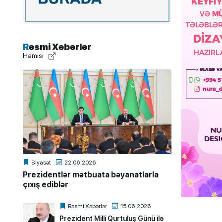
Rəsmi Xəbərlər
Hamısı
Siyasət
22.06.2026
Prezidentlər mətbuata bəyanatlarla
çıxış ediblər
Rəsmi Xəbərlər
15.06.2026
Prezident Milli Qurtuluş Günü ilə