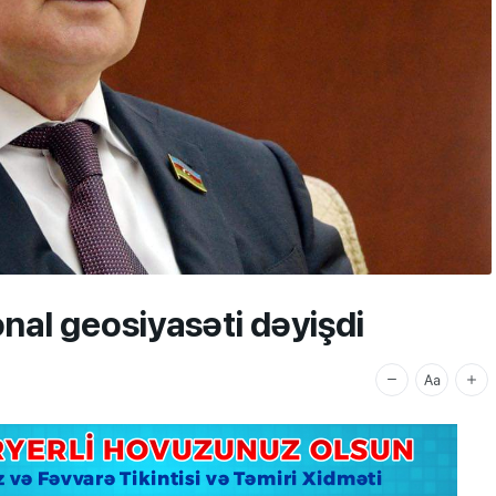
al geosiyasəti dəyişdi