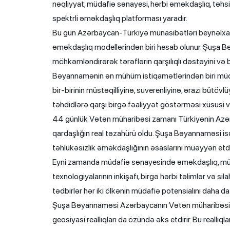
nəqliyyat, müdafiə sənayesi, hərbi əməkdaşlıq, təhs
spektrli əməkdaşlıq platforması yaradır.
Bu gün Azərbaycan-Türkiyə münasibətləri beynəlxal
əməkdaşlıq modellərindən biri hesab olunur. Şuşa B
möhkəmləndirərək tərəflərin qarşılıqlı dəstəyini və b
Bəyannamənin ən mühüm istiqamətlərindən biri müda
bir-birinin müstəqilliyinə, suverenliyinə, ərazi bütö
təhdidlərə qarşı birgə fəaliyyət göstərməsi xüsusi v
44 günlük Vətən müharibəsi zamanı Türkiyənin Azərb
qardaşlığın real təzahürü oldu. Şuşa Bəyannaməsi is
təhlükəsizlik əməkdaşlığının əsaslarını müəyyən etdi
Eyni zamanda müdafiə sənayesində əməkdaşlıq, müasir 
texnologiyalarının inkişafı, birgə hərbi təlimlər və s
tədbirlər hər iki ölkənin müdafiə potensialını daha da 
Şuşa Bəyannaməsi Azərbaycanın Vətən müharibəsind
geosiyasi reallıqları da özündə əks etdirir. Bu reallıq