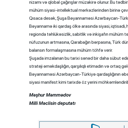
nizamı və qlobal çağırışlar müzakirə olunur. Bu tədb
mühüm siyasi-intellektual mərkəzlərindən birinə çevri
Qısaca desək, Şuşa Bəyannaməsi Azərbaycan-Türkiyə 
Bəyannamə iki qardaş ölkə arasında siyasi, iqtisadi
regionda təhlükəsizlik, sabitlik və inkişafın mühüm
nüfuzunun artmasına, Qarabağın bərpasına, Türk dün
balansın formalaşmasına mühüm töhfə verir.
Şuşada imzalanan bu tarixi sənəd bir daha sübut edir ki,
strateji əməkdaşlığın, qarşılıqlı etimadın və ortaq
Bəyannaməsi Azərbaycan-Türkiyə qardaşlığının əb
siyasi manifest kimi tarixdə öz yerini möhkəmləndiri
Məşhur Məmmədov
Milli Məclisin deputatı