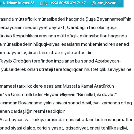
arasında müttəfiqlik münasibətləri haqqında Şuşa Bəyannaməsi”nin
Azərbaycanın mədəniyyət paytaxtı, Qarabağın tacı olan Şuşa
ürkiyə Respublikası arasında müttəfiqlik münasibətləri haqqında
a münasibətlərin hüquqi-siyasi əsaslarını möhkəmləndirən sənəd
 müəyyənləşdirən tarixi strateji yol xəritəsidir.
b Tayyib Ərdoğan tərəfindən imzalanan bu sənəd Azərbaycan-
yüksəldərək onları strateji tərəfdaşlıqdan müttəfiqlik səviyyəsinə
annaməsi tarixi köklərə əsaslanır. Mustafa Kamal Atatürkün
” və Ümummilli Lider Heydər Əliyevin “Bir millət, iki dövlət”
Bu baxımdan Bəyannamə yalnız siyasi sənəd deyil, eyni zamanda ortaq
nən qardaşlığın rəsmi təsdiqidir.
zərbaycan və Türkiyə arasında münasibətlərin bütün istiqamətlər
əd siyasi dialoq, xarici siyasət, iqtisadiyyat, enerji təhlükəsizliyi,