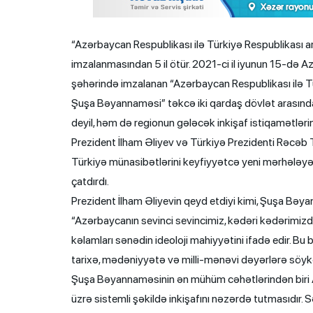
“Azərbaycan Respublikası ilə Türkiyə Respublikası 
imzalanmasından 5 il ötür. 2021-ci il iyunun 15-də 
şəhərində imzalanan “Azərbaycan Respublikası ilə T
Şuşa Bəyannaməsi” təkcə iki qardaş dövlət arasınd
deyil, həm də regionun gələcək inkişaf istiqamətlərini
Prezident İlham Əliyev və Türkiyə Prezidenti Rəcə
Türkiyə münasibətlərini keyfiyyətcə yeni mərhələyə 
çatdırdı.
Prezident İlham Əliyevin qeyd etdiyi kimi, Şuşa Bəy
“Azərbaycanın sevinci sevincimiz, kədəri kədərimizdir
kəlamları sənədin ideoloji mahiyyətini ifadə edir. 
tarixə, mədəniyyətə və milli-mənəvi dəyərlərə söykə
Şuşa Bəyannaməsinin ən mühüm cəhətlərindən biri A
üzrə sistemli şəkildə inkişafını nəzərdə tutmasıdır. Sən