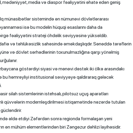
il, mədəniyyət, media və diaspor fəaliyyətini əhatə edən geniş
q münasibətlər sistemində ən nümunəvi dövlətlərarası
əyannaməsi isə bu modelin hüquqi əsaslarını daha da
irgə fəaliyyətini strateji öhdəlik səviyyəsinə yüksəldib.
fiə və təhlükəsizlik sahəsində əməkdaşlıqdır. Sənəddə tərəflərin
vlüyünə və dövlət sərhədlərinin toxunulmazlığına qarşı yönəlmiş
urğulanır.
aycana göstərdiyi siyasi və mənəvi dəstək iki ölkə arasındakı
ə bu həmrəyliyi institusional səviyyəyə qaldıraraq gələcək
.
silah sistemlərinin istehsalı, pilotsuz uçuş aparatları
ilahlı qüvvələrin modernləşdirilməsi istiqamətində nəzərdə tutulan
gücləndirir.
ə əldə etdiyi Zəfərdən sonra regionda formalaşan yeni
ların ən mühüm elementlərindən biri Zəngəzur dəhlizi layihəsidir.