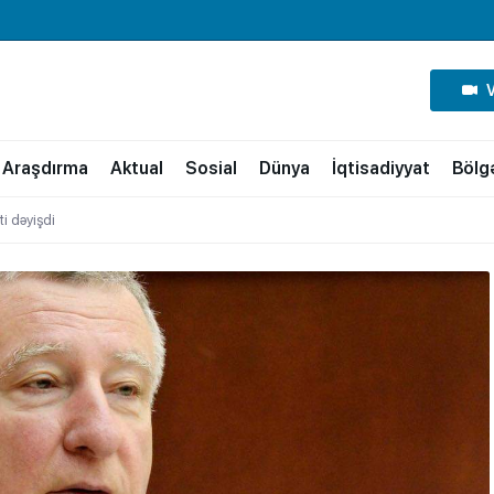
Araşdırma
Aktual
Sosial
Dünya
İqtisadiyyat
Bölg
i dəyişdi