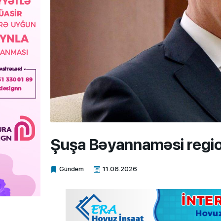
Şuşa Bəyannaməsi region
Gündəm
11.06.2026
Xalq.Online