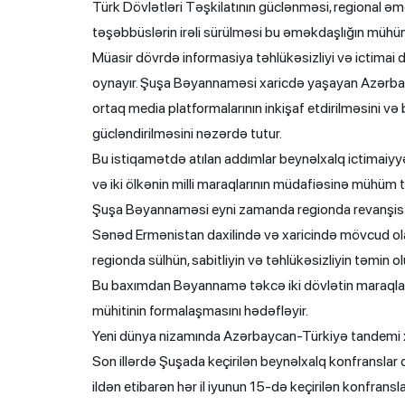
Türk Dövlətləri Təşkilatının güclənməsi, regional əm
təşəbbüslərin irəli sürülməsi bu əməkdaşlığın mühüm
Müasir dövrdə informasiya təhlükəsizliyi və ictimai 
oynayır. Şuşa Bəyannaməsi xaricdə yaşayan Azərbaycan
ortaq media platformalarının inkişaf etdirilməsini v
gücləndirilməsini nəzərdə tutur.
Bu istiqamətdə atılan addımlar beynəlxalq ictimaiy
və iki ölkənin milli maraqlarının müdafiəsinə mühüm t
Şuşa Bəyannaməsi eyni zamanda regionda revanşist 
Sənəd Ermənistan daxilində və xaricində mövcud ola
regionda sülhün, sabitliyin və təhlükəsizliyin təmin 
Bu baxımdan Bəyannamə təkcə iki dövlətin maraqlar
mühitinin formalaşmasını hədəfləyir.
Yeni dünya nizamında Azərbaycan-Türkiyə tandemi 
Son illərdə Şuşada keçirilən beynəlxalq konfranslar 
ildən etibarən hər il iyunun 15-də keçirilən konfransl