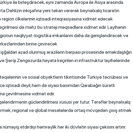
rkiyə ilə birləşdirəcək, eyni zamanda Avropa ilə Asiya arasında
ta Dəhlizin inkişafına yeni təkan verərək beynəlxalq ticarətin
region ölkələrinin iqtisadi inteqrasiyasına xidmət edəcək.
eçirilməsi də məhz bu strateji məqsədlərə xidmət edir. Layihənin
regionun nəqliyyat-logistika imkanlarını daha da genişləndirəcək və
kəzlərindən birinə çevirəcək.
işğaldan azad olunmuş ərazilərin bərpası prosesində əməkdaşlığın
ə Şərqi Zəngəzurda həyata keçirilən iri infrastruktur layihələrində
əntəqələrinin və sosial obyektlərin tikintisində Türkiyə təcrübəsi və
cə iqtisadi deyil, həm də siyasi baxımdan Qarabağın sürətli
na çevrilməsinə xidmət edir.
ləndirmənin gücləndirilməsi xüsusi yer tutur. Tərəflər beynəlxalq
tdirmək, regional və qlobal məsələlərdə ortaq mövqedən çıxış etmək
mayiş etdirdiyi həmrəylik hər iki dövlətin siyasi çəkisini artırır.