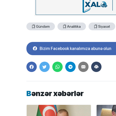
Gündəm
Analitika
Siyasət
Bizim Facebook kanalımıza abunə olun
Bənzər xəbərlər