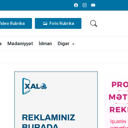
Facebook
Instagram
Youtube
Video Rubrika
Foto Rubrika
ə
Mədəniyyət
İdman
Digər