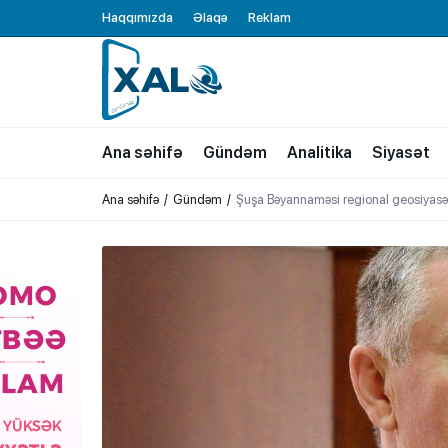
Haqqımızda
Əlaqə
Reklam
XALQ.ONLINE
ONLAYN PLATFORMA
Ana səhifə
Gündəm
Analitika
Siyasət
Ana səhifə
Gündəm
Şuşa Bəyannaməsi regional geosiyasət