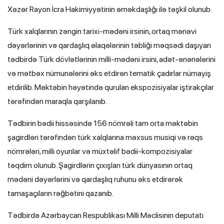
Xəzər Rayon İcra Hakimiyyətinin əməkdaşlığı ilə təşkil olunub.
Türk xalqlarının zəngin tarixi-mədəni irsinin, ortaq mənəvi
dəyərlərinin və qardaşlıq əlaqələrinin təbliği məqsədi daşıyan
tədbirdə Türk dövlətlərinin milli-mədəni irsini, adət-ənənələrini
və mətbəx nümunələrini əks etdirən tematik çadırlar nümayiş
etdirilib. Məktəbin həyətində qurulan ekspozisiyalar iştirakçılar
tərəfindən maraqla qarşılanıb.
Tədbirin bədii hissəsində 156 nömrəli tam orta məktəbin
şagirdləri tərəfindən türk xalqlarına məxsus musiqi və rəqs
nömrələri, milli oyunlar və müxtəlif bədii-kompozisiyalar
təqdim olunub. Şagirdlərin çıxışları türk dünyasının ortaq
mədəni dəyərlərini və qardaşlıq ruhunu əks etdirərək
tamaşaçıların rəğbətini qazanıb.
Tədbirdə Azərbaycan Respublikası Milli Məclisinin deputatı