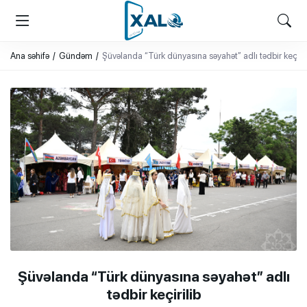
XALQ.ONLINE
ONLAYN PLATFORMA
Ana səhifə
Gündəm
Şüvəlanda “Türk dünyasına səyahət” adlı tədbir keçiril
Şüvəlanda “Türk dünyasına səyahət” adlı
tədbir keçirilib