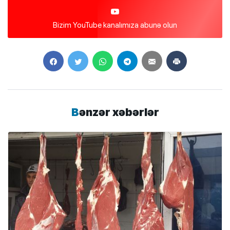
Bizim YouTube kanalımıza abunə olun
Bənzər xəbərlər