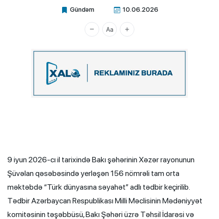
Gündəm
10.06.2026
Xalq.Online
9 iyun 2026-cı il tarixində Bakı şəhərinin Xəzər rayonunun
Şüvəlan qəsəbəsində yerləşən 156 nömrəli tam orta
məktəbdə “Türk dünyasına səyahət” adlı tədbir keçirilib.
Tədbir Azərbaycan Respublikası Milli Məclisinin Mədəniyyət
komitəsinin təşəbbüsü, Bakı Şəhəri üzrə Təhsil İdarəsi və