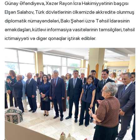
Günay Əfəndiyeva, Xəzər Rayon İcra Hakimiyyətinin başçısı
Elşən Salahov, Türk dövlətlərinin ölkəmizdə akkreditə olunmuş
diplomatik nümayəndələri, Bakı Şəhəri üzrə Təhsil İdarəsinin
əməkdaşları, kütləvi informasiya vasitələrinin təmsilçiləri, təhsil
ictimaiyyəti və digər qonaqlar iştirak ediblər.