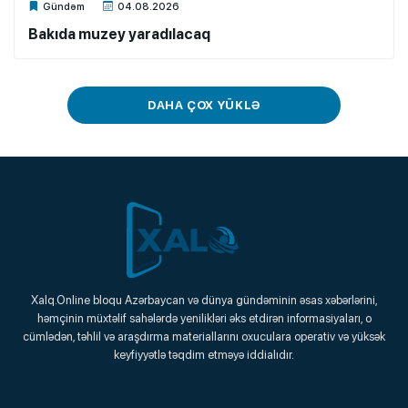
Xalq.Online
Gündəm
04.08.2026
Bakıda muzey yaradılacaq
DAHA ÇOX YÜKLƏ
Xalq.Online
Xalq.Online bloqu Azərbaycan və dünya gündəminin əsas xəbərlərini,
həmçinin müxtəlif sahələrdə yenilikləri əks etdirən informasiyaları, o
Onlayn Platforma
cümlədən, təhlil və araşdırma materiallarını oxuculara operativ və yüksək
keyfiyyətlə təqdim etməyə iddialıdır.