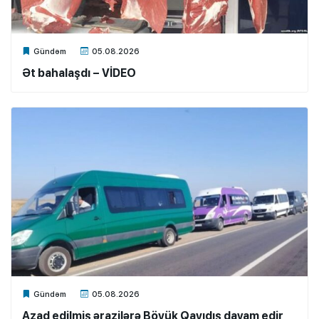
Xalq.Online
Gündəm
05.08.2026
Ət bahalaşdı – VİDEO
Xalq.Online
Gündəm
05.08.2026
Azad edilmiş ərazilərə Böyük Qayıdış davam edir