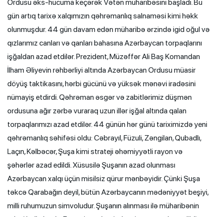
Ordusu əks-hücuma keçərək Vətən müharibəsini başladı. Bu
gün artıq tarixə xalqımızın qəhrəmanlıq salnaməsi kimi həkk
olunmuşdur. 44 gün davam edən müharibə ərzində igid oğul və
qızlarımız canları və qanları bahasına Azərbaycan torpaqlarını
işğaldan azad etdilər. Prezident, Müzəffər Ali Baş Komandan
İlham Əliyevin rəhbərliyi altında Azərbaycan Ordusu müasir
döyüş taktikasını, hərbi gücünü və yüksək mənəvi iradəsini
nümayiş etdirdi. Qəhrəman əsgər və zabitlərimiz düşmən
ordusuna ağır zərbə vuraraq uzun illər işğal altında qalan
torpaqlarımızı azad etdilər. 44 günün hər günü tariximizdə yeni
qəhrəmanlıq səhifəsi oldu: Cəbrayıl, Füzuli, Zəngilan, Qubadlı,
Laçın, Kəlbəcər, Şuşa kimi strateji əhəmiyyətli rayon və
şəhərlər azad edildi. Xüsusilə Şuşanın azad olunması
Azərbaycan xalqı üçün misilsiz qürur mənbəyidir. Çünki Şuşa
təkcə Qarabağın deyil, bütün Azərbaycanın mədəniyyət beşiyi,
milli ruhumuzun simvoludur. Şuşanın alınması ilə müharibənin