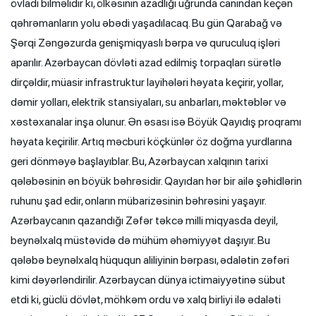
övladı bilməlidir ki, ölkəsinin azadlığı uğrunda canından keçən
qəhrəmanların yolu əbədi yaşadılacaq. Bu gün Qarabağ və
Şərqi Zəngəzurda genişmiqyaslı bərpa və quruculuq işləri
aparılır. Azərbaycan dövləti azad edilmiş torpaqları sürətlə
dirçəldir, müasir infrastruktur layihələri həyata keçirir, yollar,
dəmir yolları, elektrik stansiyaları, su anbarları, məktəblər və
xəstəxanalar inşa olunur. Ən əsası isə Böyük Qayıdış proqramı
həyata keçirilir. Artıq məcburi köçkünlər öz doğma yurdlarına
geri dönməyə başlayıblar. Bu, Azərbaycan xalqının tarixi
qələbəsinin ən böyük bəhrəsidir. Qayıdan hər bir ailə şəhidlərin
ruhunu şad edir, onların mübarizəsinin bəhrəsini yaşayır.
Azərbaycanın qazandığı Zəfər təkcə milli miqyasda deyil,
beynəlxalq müstəvidə də mühüm əhəmiyyət daşıyır. Bu
qələbə beynəlxalq hüququn aliliyinin bərpası, ədalətin zəfəri
kimi dəyərləndirilir. Azərbaycan dünya ictimaiyyətinə sübut
etdi ki, güclü dövlət, möhkəm ordu və xalq birliyi ilə ədaləti