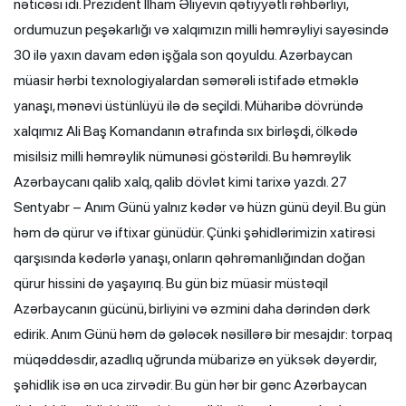
nəticəsi idi. Prezident İlham Əliyevin qətiyyətli rəhbərliyi,
ordumuzun peşəkarlığı və xalqımızın milli həmrəyliyi sayəsində
30 ilə yaxın davam edən işğala son qoyuldu. Azərbaycan
müasir hərbi texnologiyalardan səmərəli istifadə etməklə
yanaşı, mənəvi üstünlüyü ilə də seçildi. Müharibə dövründə
xalqımız Ali Baş Komandanın ətrafında sıx birləşdi, ölkədə
misilsiz milli həmrəylik nümunəsi göstərildi. Bu həmrəylik
Azərbaycanı qalib xalq, qalib dövlət kimi tarixə yazdı. 27
Sentyabr – Anım Günü yalnız kədər və hüzn günü deyil. Bu gün
həm də qürur və iftixar günüdür. Çünki şəhidlərimizin xatirəsi
qarşısında kədərlə yanaşı, onların qəhrəmanlığından doğan
qürur hissini də yaşayırıq. Bu gün biz müasir müstəqil
Azərbaycanın gücünü, birliyini və əzmini daha dərindən dərk
edirik. Anım Günü həm də gələcək nəsillərə bir mesajdır: torpaq
müqəddəsdir, azadlıq uğrunda mübarizə ən yüksək dəyərdir,
şəhidlik isə ən uca zirvədir. Bu gün hər bir gənc Azərbaycan