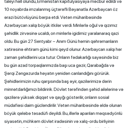
taleyi həll olundu, Ermənistan kapitulyasiyaya məcbur edildi və
10 noyabrda imzalanmış üçtərəfli Bəyanatla Azərbaycan öz
ərazi bütövlüyünü bərpa etdi. Vətən müharibəsində
Azərbaycan xalqı böyük itkilər verdi. Minlərlə oğul və qızımız
şəhidlik zirvəsinə ucaldı, on minlərlə igidimiz yaralanaraq qazi
oldu. Bu gün 27 Sentyabr – Anım Günü həmin qəhrəmanların
xatirəsinə ehtiram günü kimi qeyd olunur. Azərbaycan xalqı hər
zaman şəhidlərini uca tutur. Onların fədakarlığı sayəsində biz
bu gün azad torpaqlarımızda başı uca gəzir, Qarabağda və
Şərqi Zəngəzurda həyatın yenidən canlandığını görürük.
Şəhidlərimizin ruhu qarşısında baş əyir, qazilərimizə dərin
minnətdarlığımızı bildiririk. Dövlət tərəfindən şəhid ailələrinə və
qazilərə yüksək diqqət və qayğı göstərilir, onların sosial
müdafiəsi daim gücləndirilir. Vətən müharibəsində əldə olunan
böyük qələbə təsadüfi deyildi. Bu, illərlə aparılan məqsədyönlü
siyasətin, möhkəm dövlət iradəsinin və xalq-ordu birliyinin