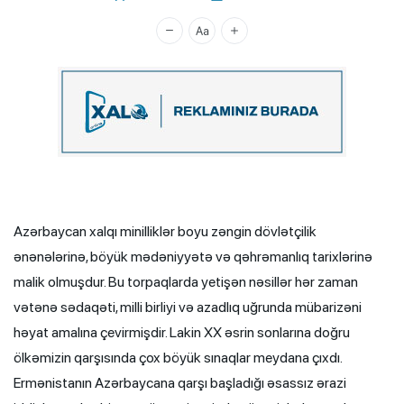
Xalq.Online
Azərbaycan xalqı minilliklər boyu zəngin dövlətçilik
ənənələrinə, böyük mədəniyyətə və qəhrəmanlıq tarixlərinə
malik olmuşdur. Bu torpaqlarda yetişən nəsillər hər zaman
vətənə sədaqəti, milli birliyi və azadlıq uğrunda mübarizəni
həyat amalına çevirmişdir. Lakin XX əsrin sonlarına doğru
ölkəmizin qarşısında çox böyük sınaqlar meydana çıxdı.
Ermənistanın Azərbaycana qarşı başladığı əsassız ərazi