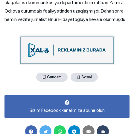
əlaqələr və kommunikasiya departamentinin rəhbəri Zamirə
Ədilova qurumdakı fəaliyyətindən uzaqlaşmışdı. Daha sonra
həmin vəzifə jurnalist Elnur Hidayətoğluya həvalə olunmuşdu.
Gündəm
Sosial
Bizim Facebook kanalımıza abunə olun