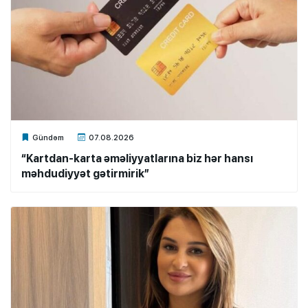
Xalq.Online
Gündəm
07.08.2026
“Kartdan-karta əməliyyatlarına biz hər hansı
məhdudiyyət gətirmirik”