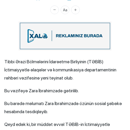
Xalq.Online
Tibbi Ərazi Bölmələrini İdarəetmə Birliyinin (TƏBİB)
İctimaiyyətlə əlaqələr və kommunikasiya departamentinin
rəhbəri vəzifəsinə yeni təyinat olub.
Bu vəzifəyə Zara İbrahimzadə gətirilib.
Bu barədə məlumatı Zara İbrahimzadə özünün sosial şəbəkə
hesabında təsdiqləyib.
Qeyd edək ki, bir müddət əvvəl TƏBİB-in İctimaiyyətlə