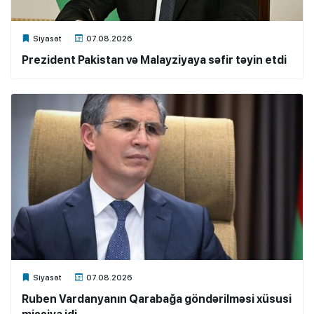
Xalq.Online
Siyasət
07.08.2026
Prezident Pakistan və Malayziyaya səfir təyin etdi
Xalq.Online
Siyasət
07.08.2026
Ruben Vardanyanın Qarabağa göndərilməsi xüsusi