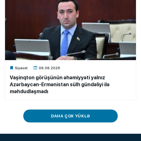
Xalq.Online
Siyasət
08.08.2026
Vaşinqton görüşünün əhəmiyyəti yalnız
Azərbaycan-Ermənistan sülh gündəliyi ilə
məhdudlaşmadı
DAHA ÇOX YÜKLƏ