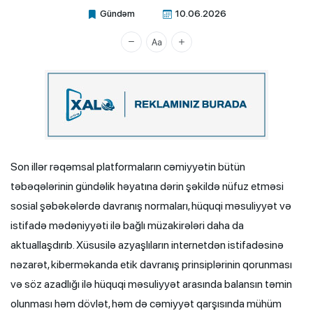
Gündəm
10.06.2026
Xalq.Online
Son illər rəqəmsal platformaların cəmiyyətin bütün
təbəqələrinin gündəlik həyatına dərin şəkildə nüfuz etməsi
sosial şəbəkələrdə davranış normaları, hüquqi məsuliyyət və
istifadə mədəniyyəti ilə bağlı müzakirələri daha da
aktuallaşdırıb. Xüsusilə azyaşlıların internetdən istifadəsinə
nəzarət, kiberməkanda etik davranış prinsiplərinin qorunması
və söz azadlığı ilə hüquqi məsuliyyət arasında balansın təmin
olunması həm dövlət, həm də cəmiyyət qarşısında mühüm