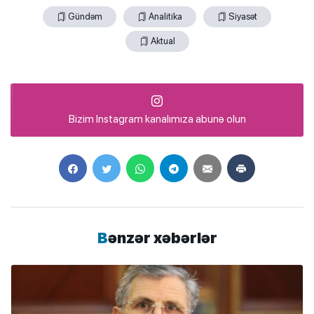
Gündəm
Analitika
Siyasət
Aktual
Bizim Instagram kanalımıza abunə olun
Bənzər xəbərlər