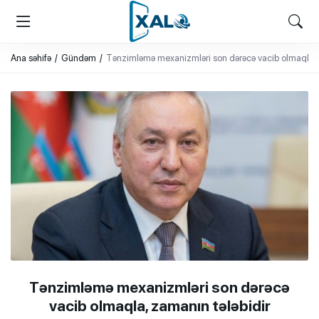
XALQ.ONLINE
ONLAYN PLATFORMA
Ana səhifə
Gündəm
Tənzimləmə mexanizmləri son dərəcə vacib olmaqla, 
Tənzimləmə mexanizmləri son dərəcə
vacib olmaqla, zamanın tələbidir