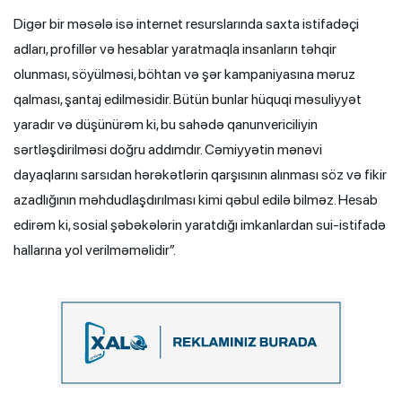
Digər bir məsələ isə internet resurslarında saxta istifadəçi
adları, profillər və hesablar yaratmaqla insanların təhqir
olunması, söyülməsi, böhtan və şər kampaniyasına məruz
qalması, şantaj edilməsidir. Bütün bunlar hüquqi məsuliyyət
yaradır və düşünürəm ki, bu sahədə qanunvericiliyin
sərtləşdirilməsi doğru addımdır. Cəmiyyətin mənəvi
dayaqlarını sarsıdan hərəkətlərin qarşısının alınması söz və fikir
azadlığının məhdudlaşdırılması kimi qəbul edilə bilməz. Hesab
edirəm ki, sosial şəbəkələrin yaratdığı imkanlardan sui-istifadə
hallarına yol verilməməlidir”.