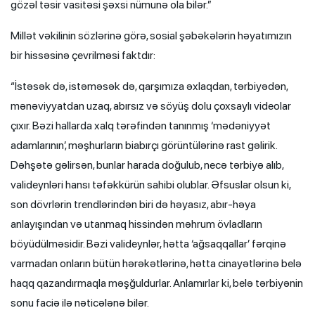
gözəl təsir vasitəsi şəxsi nümunə ola bilər.”
Millət vəkilinin sözlərinə görə, sosial şəbəkələrin həyatımızın
bir hissəsinə çevrilməsi faktdır:
“İstəsək də, istəməsək də, qarşımıza əxlaqdan, tərbiyədən,
mənəviyyatdan uzaq, abırsız və söyüş dolu çoxsaylı videolar
çıxır. Bəzi hallarda xalq tərəfindən tanınmış ‘mədəniyyət
adamlarının’, məşhurların biabırçı görüntülərinə rast gəlirik.
Dəhşətə gəlirsən, bunlar harada doğulub, necə tərbiyə alıb,
valideynləri hansı təfəkkürün sahibi olublar. Əfsuslar olsun ki,
son dövrlərin trendlərindən biri də həyasız, abır-həya
anlayışından və utanmaq hissindən məhrum övladların
böyüdülməsidir. Bəzi valideynlər, hətta ‘ağsaqqallar’ fərqinə
varmadan onların bütün hərəkətlərinə, hətta cinayətlərinə belə
haqq qazandırmaqla məşğuldurlar. Anlamırlar ki, belə tərbiyənin
sonu faciə ilə nəticələnə bilər.