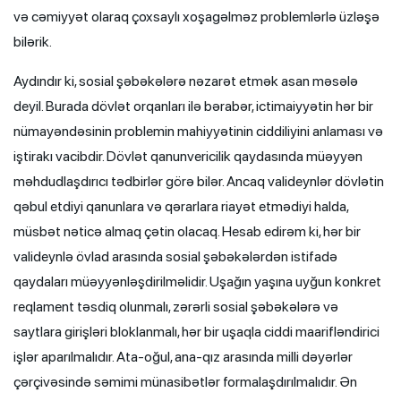
və cəmiyyət olaraq çoxsaylı xoşagəlməz problemlərlə üzləşə
bilərik.
Aydındır ki, sosial şəbəkələrə nəzarət etmək asan məsələ
deyil. Burada dövlət orqanları ilə bərabər, ictimaiyyətin hər bir
nümayəndəsinin problemin mahiyyətinin ciddiliyini anlaması və
iştirakı vacibdir. Dövlət qanunvericilik qaydasında müəyyən
məhdudlaşdırıcı tədbirlər görə bilər. Ancaq valideynlər dövlətin
qəbul etdiyi qanunlara və qərarlara riayət etmədiyi halda,
müsbət nəticə almaq çətin olacaq. Hesab edirəm ki, hər bir
valideynlə övlad arasında sosial şəbəkələrdən istifadə
qaydaları müəyyənləşdirilməlidir. Uşağın yaşına uyğun konkret
reqlament təsdiq olunmalı, zərərli sosial şəbəkələrə və
saytlara girişləri bloklanmalı, hər bir uşaqla ciddi maarifləndirici
işlər aparılmalıdır. Ata-oğul, ana-qız arasında milli dəyərlər
çərçivəsində səmimi münasibətlər formalaşdırılmalıdır. Ən