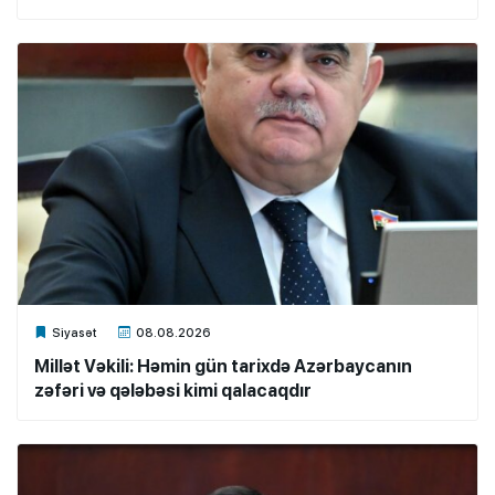
Xalq.Online
Siyasət
08.08.2026
Millət Vəkili: Həmin gün tarixdə Azərbaycanın
zəfəri və qələbəsi kimi qalacaqdır