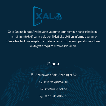
Xalq.Online
Xalq.Online bloqu Azərbaycan və dünya gündəminin əsas xəbərlərini,
həmçinin müxtəlif sahələrdə yenilikləri əks etdirən informasiyaları, o
Onlayn Platforma
cümlədən, təhlil və araşdırma materiallarını oxuculara operativ və yüksək
keyfiyyətlə təqdim etməyə iddialıdır.
Əlaqə
Azərbaycan Bakı, Azadlıq pr.82
info-xalq@mail.ru
info@xalq.online
077 611-00-55