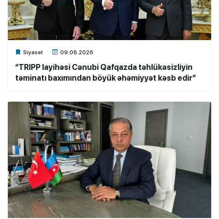
Xalq.Online
Siyasət
09.08.2026
“TRIPP layihəsi Cənubi Qafqazda təhlükəsizliyin
təminatı baxımından böyük əhəmiyyət kəsb edir”