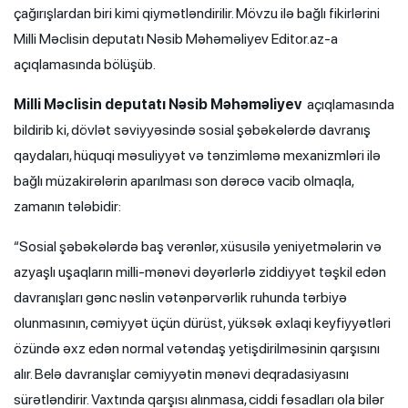
çağırışlardan biri kimi qiymətləndirilir. Mövzu ilə bağlı fikirlərini
Milli Məclisin deputatı Nəsib Məhəməliyev Editor.az-a
açıqlamasında bölüşüb.
Milli Məclisin deputatı Nəsib Məhəməliyev
açıqlamasında
bildirib ki, dövlət səviyyəsində sosial şəbəkələrdə davranış
qaydaları, hüquqi məsuliyyət və tənzimləmə mexanizmləri ilə
bağlı müzakirələrin aparılması son dərəcə vacib olmaqla,
zamanın tələbidir:
“Sosial şəbəkələrdə baş verənlər, xüsusilə yeniyetmələrin və
azyaşlı uşaqların milli-mənəvi dəyərlərlə ziddiyyət təşkil edən
davranışları gənc nəslin vətənpərvərlik ruhunda tərbiyə
olunmasının, cəmiyyət üçün dürüst, yüksək əxlaqi keyfiyyətləri
özündə əxz edən normal vətəndaş yetişdirilməsinin qarşısını
alır. Belə davranışlar cəmiyyətin mənəvi deqradasiyasını
sürətləndirir. Vaxtında qarşısı alınmasa, ciddi fəsadları ola bilər