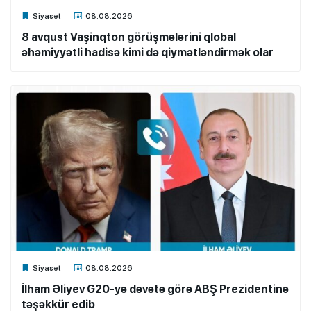
Xalq.Online
Siyasət
08.08.2026
8 avqust Vaşinqton görüşmələrini qlobal
əhəmiyyətli hadisə kimi də qiymətləndirmək olar
Xalq.Online
Siyasət
08.08.2026
İlham Əliyev G20-yə dəvətə görə ABŞ Prezidentinə
təşəkkür edib