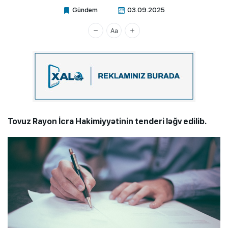
Gündəm
03.09.2025
Xalq.Online
Tovuz Rayon İcra Hakimiyyətinin tenderi ləğv edilib.