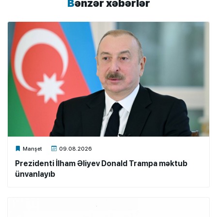
Bənzər xəbərlər
Xalq.Online
Manşet
09.08.2026
Prezidenti İlham Əliyev Donald Trampa məktub
ünvanlayıb