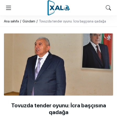
XALQ.ONLINE
ONLAYN PLATFORMA
Ana səhifə
Gündəm
Tovuzda tender oyunu: İcra başçısına qadağa
Tovuzda tender oyunu: İcra başçısına
qadağa