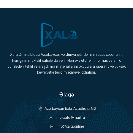
Xalq.Online
Xalq.Online bloqu Azərbaycan və dünya gündəminin əsas xəbərlərini,
həmçinin müxtəlif sahələrdə yenilikləri əks etdirən informasiyaları, o
Onlayn Platforma
cümlədən, təhlil və araşdırma materiallarını oxuculara operativ və yüksək
keyfiyyətlə təqdim etməyə iddialıdır.
Əlaqə
Azərbaycan Bakı, Azadlıq pr.82
info-xalq@mail.ru
info@xalq.online