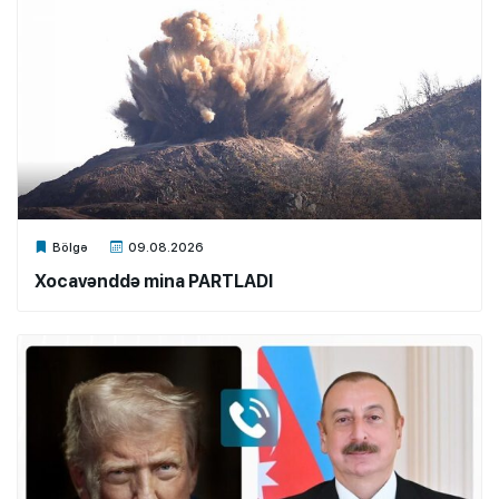
Xalq.Online
Bölgə
09.08.2026
Xocavənddə mina PARTLADI