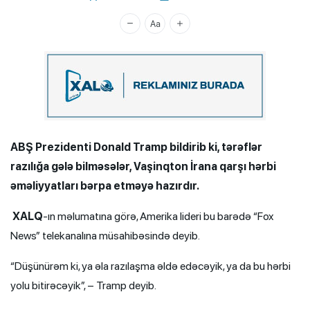
Xalq.Online
ABŞ Prezidenti Donald Tramp bildirib ki, tərəflər
razılığa gələ bilməsələr, Vaşinqton İrana qarşı hərbi
əməliyyatları bərpa etməyə hazırdır.
XALQ
-ın məlumatına görə, Amerika lideri bu barədə “Fox
News” telekanalına müsahibəsində deyib.
“Düşünürəm ki, ya əla razılaşma əldə edəcəyik, ya da bu hərbi
yolu bitirəcəyik”, – Tramp deyib.