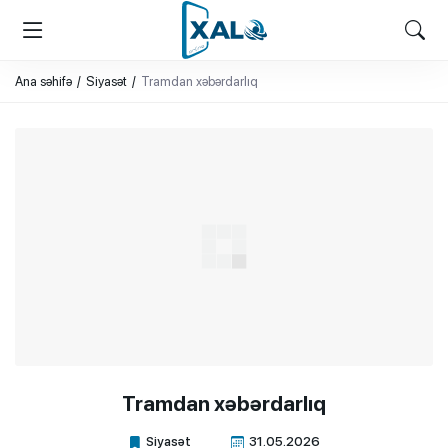
XALQ.ONLINE
ONLAYN PLATFORMA
Ana səhifə
Siyasət
Tramdan xəbərdarlıq
Tramdan xəbərdarlıq
Siyasət
31.05.2026