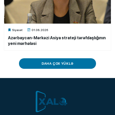
Xalq.Online
Siyasət
01.08.2026
Azərbaycan-Mərkəzi Asiya strateji tərəfdaşlığının
yeni mərhələsi
DAHA ÇOX YÜKLƏ