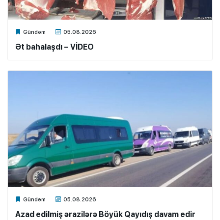
Xalq.Online
Gündəm
05.08.2026
Ət bahalaşdı – VİDEO
Xalq.Online
Gündəm
05.08.2026
Azad edilmiş ərazilərə Böyük Qayıdış davam edir