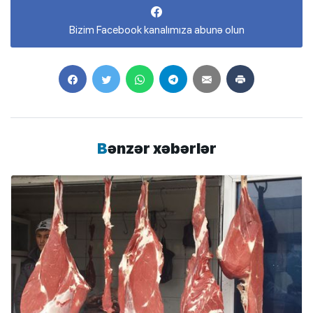
Bizim Facebook kanalımıza abunə olun
Bənzər xəbərlər