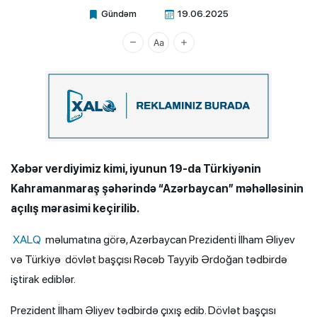
Gündəm
19.06.2025
Xalq.Online
Xəbər verdiyimiz kimi, iyunun 19-da Türkiyənin
Kahramanmaraş şəhərində “Azərbaycan” məhəlləsinin
açılış mərasimi keçirilib.
XALQ
məlumatına görə, Azərbaycan Prezidenti İlham Əliyev
və Türkiyə dövlət başçısı Rəcəb Tayyib Ərdoğan tədbirdə
iştirak ediblər.
Prezident İlham Əliyev tədbirdə çıxış edib. Dövlət başçısı