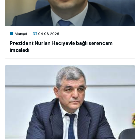
Xalq.Online
Manşet
04.08.2026
Prezident Nurlan Hacıyevlə bağlı sərəncam
imzaladı