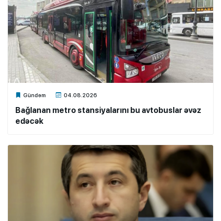
Xalq.Online
Gündəm
04.08.2026
Bağlanan metro stansiyalarını bu avtobuslar əvəz
edəcək