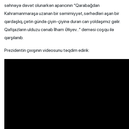
səhnəyə dəvət olunarkən aparıcının “Qarabağdan
Kahramanmaraşa uzanan bir səmimiyyət, sərhədləri aşan bir
qardaşlıq, çətin gündə çiyin-çiyinə duran can yoldaşımız gəlir.
Qafqazların ulduzu cənab İlham Əliyev…” deməsi coşqu ilə
qarşılanıb.
Prezidentin çıxışının videosunu təqdim edirik: