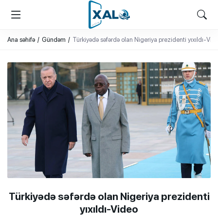
XALQ.ONLINE
ONLAYN PLATFORMA
Ana səhifə
Gündəm
Türkiyədə səfərdə olan Nigeriya prezidenti yıxıldı-Vid
Türkiyədə səfərdə olan Nigeriya prezidenti
yıxıldı-Video