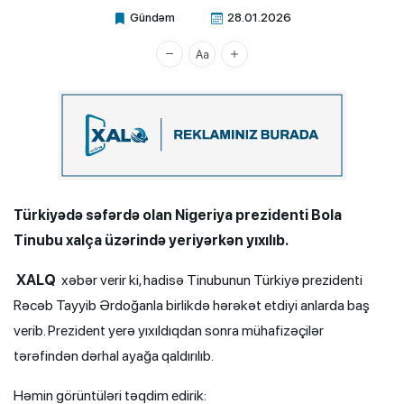
Gündəm
28.01.2026
Xalq.Online
Türkiyədə səfərdə olan Nigeriya prezidenti Bola
Tinubu xalça üzərində yeriyərkən yıxılıb.
XALQ
xəbər verir ki, hadisə Tinubunun Türkiyə prezidenti
Rəcəb Tayyib Ərdoğanla birlikdə hərəkət etdiyi anlarda baş
verib. Prezident yerə yıxıldıqdan sonra mühafizəçilər
tərəfindən dərhal ayağa qaldırılıb.
Həmin görüntüləri təqdim edirik: