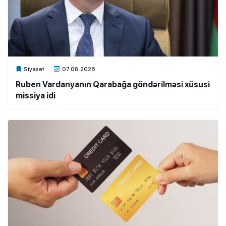
Xalq.Online
Siyasət
07.08.2026
Ruben Vardanyanın Qarabağa göndərilməsi xüsusi
missiya idi