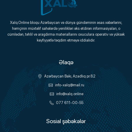
Xalq.Online
Xalq.Online bloqu Azərbaycan və dünya gündəminin əsas xəbərlərini,
həmçinin müxtəlif sahələrdə yenilikləri əks etdirən informasiyaları, o
Onlayn Platforma
cümlədən, təhlil və araşdırma materiallarını oxuculara operativ və yüksək
keyfiyyətlə təqdim etməyə iddialıdır.
Əlaqə
Azərbaycan Bakı, Azadlıq pr.82
info-xalq@mail.ru
info@xalq.online
077 611-00-55
Sosial şəbəkələr