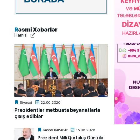
Rəsmi Xəbərlər
Hamısı
Siyasət
22.06.2026
Prezidentlər mətbuata bəyanatlarla
çıxış ediblər
Rəsmi Xəbərlər
15.06.2026
Prezident Milli Qurtuluş Günü ilə