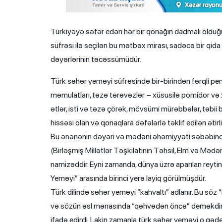
Türkiyəyə səfər edən hər bir qonağın dadmalı olduğu
süfrəsi ilə seçilən bu mətbəx mirası, sadəcə bir qid
dəyərlərinin təcəssümüdür.
Türk səhər yeməyi süfrəsində bir-birindən fərqli pendi
məmulatları, təzə tərəvəzlər – xüsusilə pomidor və x
ətlər, isti və təzə çörək, mövsümi mürəbbələr, təbii
hissəsi olan və qonaqlara dəfələrlə təklif edilən ətirl
Bu ənənənin dəyəri və mədəni əhəmiyyəti səbəbin
(Birləşmiş Millətlər Təşkilatının Təhsil, Elm və Məd
namizəddir. Eyni zamanda, dünya üzrə aparılan reyt
Yeməyi” arasında birinci yerə layiq görülmüşdür.
Türk dilində səhər yeməyi “kahvaltı” adlanır. Bu söz 
və sözün əsl mənasında “qəhvədən öncə” deməkdir. 
ifadə edirdi. Lakin zamanla türk səhər yeməyi o qədə