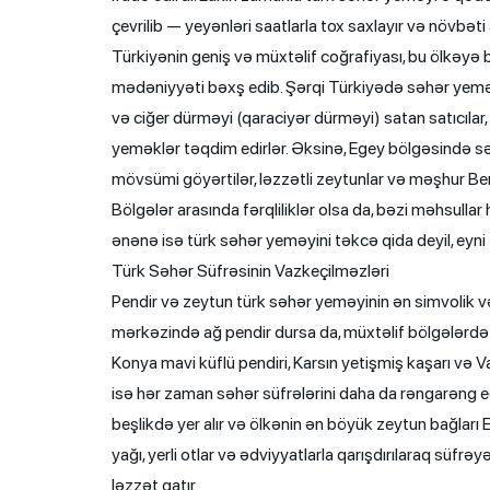
çevrilib — yeyənləri saatlarla tox saxlayır və növbəti a
Türkiyənin geniş və müxtəlif coğrafiyası, bu ölkəyə 
mədəniyyəti bəxş edib. Şərqi Türkiyədə səhər yeməyi 
və ciğer dürməyi (qaraciyər dürməyi) satan satıcıl
yeməklər təqdim edirlər. Əksinə, Egey bölgəsində səh
mövsümi göyərtilər, ləzzətli zeytunlar və məşhur Ber
Bölgələr arasında fərqliliklər olsa da, bəzi məhsullar
ənənə isə türk səhər yeməyini təkcə qida deyil, eyn
Türk Səhər Süfrəsinin Vazkeçilməzləri
Pendir və zeytun türk səhər yeməyinin ən simvolik və
mərkəzində ağ pendir dursa da, müxtəlif bölgələrdə fərq
Konya mavi küflü pendiri, Karsın yetişmiş kaşarı və Va
isə hər zaman səhər süfrələrini daha da rəngarəng ed
beşlikdə yer alır və ölkənin ən böyük zeytun bağları 
yağı, yerli otlar və ədviyyatlarla qarışdırılaraq süfr
ləzzət qatır.