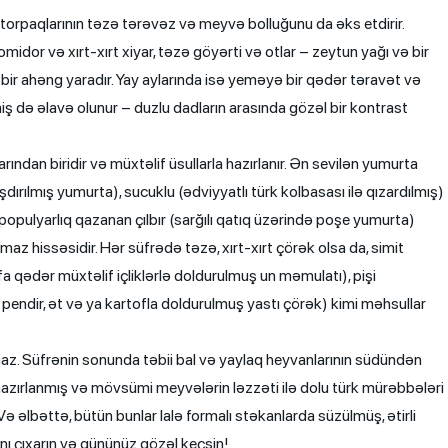
orpaqlarının təzə tərəvəz və meyvə bolluğunu da əks etdirir.
idor və xırt-xırt xiyar, təzə göyərti və otlar – zeytun yağı və bir
l bir ahəng yaradır. Yay aylarında isə yeməyə bir qədər təravət və
iş də əlavə olunur – duzlu dadların arasında gözəl bir kontrast
ından biridir və müxtəlif üsullarla hazırlanır. Ən sevilən yumurta
ırılmış yumurta), sucuklu (ədviyyatlı türk kolbasası ilə qızardılmış)
pulyarlıq qazanan çılbır (sarğılı qatıq üzərində poşe yumurta)
maz hissəsidir. Hər süfrədə təzə, xırt-xırt çörək olsa da, simit
 qədər müxtəlif içliklərlə doldurulmuş un məmulatı), pişi
pendir, ət və ya kartofla doldurulmuş yastı çörək) kimi məhsullar
. Süfrənin sonunda təbii bal və yaylaq heyvanlarının südündən
zırlanmış və mövsümi meyvələrin ləzzəti ilə dolu türk mürəbbələri
 əlbəttə, bütün bunlar lalə formalı stəkanlarda süzülmüş, ətirli
ını çıxarın və gününüz gözəl keçsin!