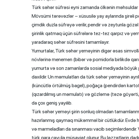
Türk səhər süfrəsi eyni zamanda ölkənin məhsuldar t
Mövsümi tərəvəzlər – xüsusilə yay aylarında şirəli pom
çimdik duzla süfrəyə verilir, pendir və zeytunla gözə
şirinlik qatmaq üçün süfrələrə tez-tez qarpız və yem
yaradaraq səhər süfrəsini tamamlayır.
Yumurtalar, Türk səhər yeməyinin digər əsas simvollar
növlərinə menemen (bibər və pomidorla birlikdə qarışd
yumurta və son zamanlarda sosial mediyada böyük po
daxildir. Un məmulatları da türk səhər yeməyinin ayrıl
(küncütlə örtülmüş bagel), poğaça (pendirdən kartofa
(qızardılmış un məmulatı) və gözləmə (təzə göyərti, 
da çox geniş yayılıb.
Türk səhər yeməyi şirin sonluq olmadan tamamlanmaz
hazırlanmış qaymaq mükəmməl bir cütlükdür. Evdə ha
və marmeladları da sınanması vacib seçimlərdəndir. Və
türk qara çayı ilə müşayiət olunur. Bu ləzzətlərin dad