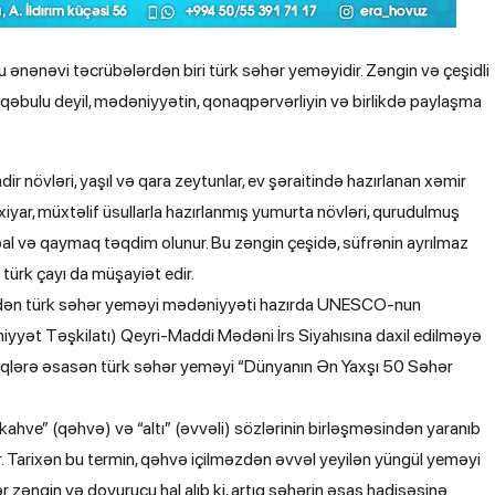
 ənənəvi təcrübələrdən biri türk səhər yeməyidir. Zəngin və çeşidli
a qəbulu deyil, mədəniyyətin, qonaqpərvərliyin və birlikdə paylaşma
r növləri, yaşıl və qara zeytunlar, ev şəraitində hazırlanan xəmir
iyar, müxtəlif üsullarla hazırlanmış yumurta növləri, qurudulmuş
 bal və qaymaq təqdim olunur. Bu zəngin çeşidə, süfrənin ayrılmaz
i türk çayı da müşayiət edir.
dən türk səhər yeməyi mədəniyyəti hazırda UNESCO-nun
əniyyət Təşkilatı) Qeyri-Maddi Mədəni İrs Siyahısına daxil edilməyə
inqlərə əsasən türk səhər yeməyi “Dünyanın Ən Yaxşı 50 Səhər
“kahve” (qəhvə) və “altı” (əvvəli) sözlərinin birləşməsindən yaranıb
Tarixən bu termin, qəhvə içilməzdən əvvəl yeyilən yüngül yeməyi
r zəngin və doyurucu hal alıb ki, artıq səhərin əsas hadisəsinə