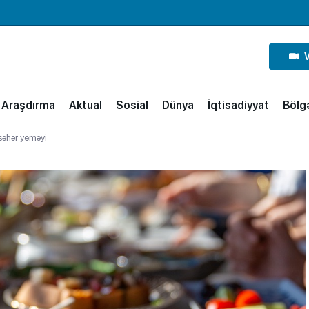
Araşdırma
Aktual
Sosial
Dünya
İqtisadiyyat
Bölg
səhər yeməyi