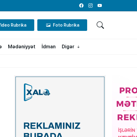
Facebook
Instagram
Youtube
Video Rubrika
Foto Rubrika
ə
Mədəniyyət
İdman
Digər