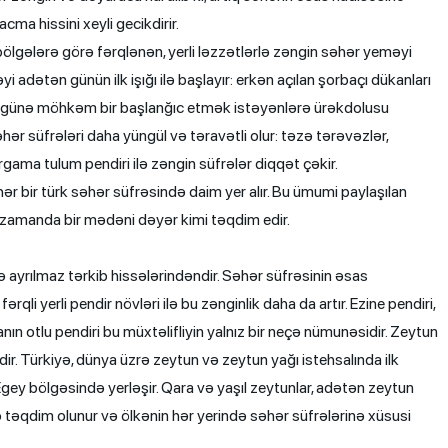
cma hissini xeyli gecikdirir.
bölgələrə görə fərqlənən, yerli ləzzətlərlə zəngin səhər yeməyi
adətən günün ilk işığı ilə başlayır: erkən açılan şorbaçı dükanları
ar, günə möhkəm bir başlanğıc etmək istəyənlərə ürəkdolusu
ər süfrələri daha yüngül və təravətli olur: təzə tərəvəzlər,
gama tulum pendiri ilə zəngin süfrələr diqqət çəkir.
 hər bir türk səhər süfrəsində daim yer alır. Bu ümumi paylaşılan
i zamanda bir mədəni dəyər kimi təqdim edir.
 ayrılmaz tərkib hissələrindəndir. Səhər süfrəsinin əsas
li yerli pendir növləri ilə bu zənginlik daha da artır. Ezine pendiri,
nın otlu pendiri bu müxtəlifliyin yalnız bir neçə nümunəsidir. Zeytun
ir. Türkiyə, dünya üzrə zeytun və zeytun yağı istehsalında ilk
Egey bölgəsində yerləşir. Qara və yaşıl zeytunlar, adətən zeytun
əyə təqdim olunur və ölkənin hər yerində səhər süfrələrinə xüsusi