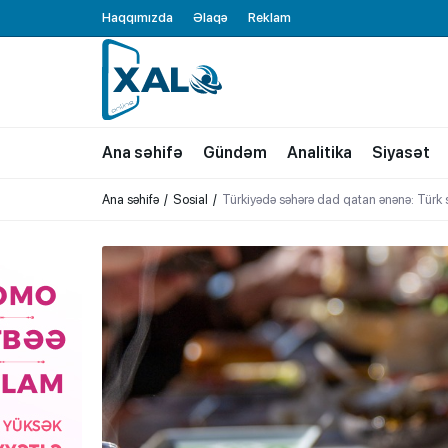
Haqqımızda
Əlaqə
Reklam
XALQ.ONLINE
ONLAYN PLATFORMA
Ana səhifə
Gündəm
Analitika
Siyasət
Ana səhifə
Sosial
Türkiyədə səhərə dad qatan ənənə: Türk 