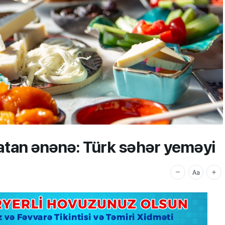
atan ənənə: Türk səhər yeməyi