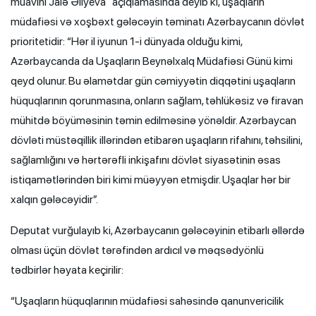
müavini Jalə Əliyeva
açıqlamasında deyib ki, uşaqların
müdafiəsi və xoşbəxt gələcəyin təminatı Azərbaycanın dövlət
prioritetidir: “Hər il iyunun 1-i dünyada olduğu kimi,
Azərbaycanda da Uşaqların Beynəlxalq Müdafiəsi Günü kimi
qeyd olunur. Bu əlamətdar gün cəmiyyətin diqqətini uşaqların
hüquqlarının qorunmasına, onların sağlam, təhlükəsiz və firavan
mühitdə böyüməsinin təmin edilməsinə yönəldir. Azərbaycan
dövləti müstəqillik illərindən etibarən uşaqların rifahını, təhsilini,
sağlamlığını və hərtərəfli inkişafını dövlət siyasətinin əsas
istiqamətlərindən biri kimi müəyyən etmişdir. Uşaqlar hər bir
xalqın gələcəyidir”.
Deputat vurğulayıb ki, Azərbaycanın gələcəyinin etibarlı əllərdə
olması üçün dövlət tərəfindən ardıcıl və məqsədyönlü
tədbirlər həyata keçirilir:
“Uşaqların hüquqlarının müdafiəsi sahəsində qanunvericilik