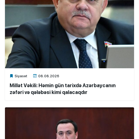
Xalq.Online
Siyasət
08.08.2026
Millət Vəkili: Həmin gün tarixdə Azərbaycanın
zəfəri və qələbəsi kimi qalacaqdır