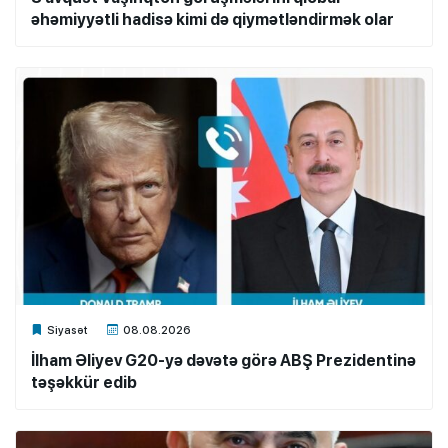
əhəmiyyətli hadisə kimi də qiymətləndirmək olar
Xalq.Online
Siyasət
08.08.2026
İlham Əliyev G20-yə dəvətə görə ABŞ Prezidentinə
təşəkkür edib