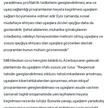
yaradılması, profilaktik tədbirlərin genişləndirilməsi, ana və
uşaq sağlamlığı proqramlarının həyata keçirilməsi uşaqların
sağlam böyüməsinə xidmət edir. Eyni zamanda, sosial
müdafiəyə ehtiyacı olan uşaqlara dövlət qayğısı daha da
gücləndirilir. Şəhid ailələrinin, müharibə iştirakçılarının
övladlarına, valideyn himayəsindən məhrum olmuş uşaqlara və
xüsusi qayğıya ehtiyacı olan uşaqlara göstərilən dəstək
proqramları bunun mühüm göstəricisidir”.
Milli Məclisin üzvü həmçinin bildirib ki, Azərbaycanın gələcək
planlarında da uşaqların rifahı xüsusi yer tutur: “Rəqəmsal
təhsilin genişləndirilməsi, inklüziv təhsil imkanlarının artırılması,
uşaqların kibertəhlükələrdən qorunması, erkən inkişaf
proqramlarının genişləndirilməsi və uşaqların asudə vaxtının
səmərəli təşkili istiqamətində yeni layihələrin həyata
keçirilməsi nəzərdə tutulur. Bununla yanaşı, uşaqların yaradıcılıq
və innovasiya potensialının inkişaf etdirilməsi üçün müxtəlif