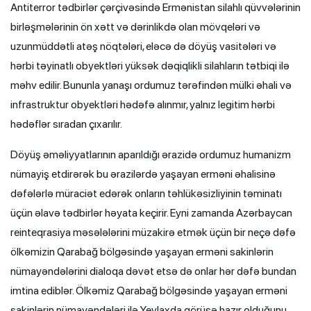
Antiterror tədbirlər çərçivəsində Ermənistan silahlı qüvvələrinin
birləşmələrinin ön xətt və dərinlikdə olan mövqeləri və
uzunmüddətli atəş nöqtələri, eləcə də döyüş vasitələri və
hərbi təyinatlı obyektləri yüksək dəqiqlikli silahların tətbiqi ilə
məhv edilir. Bununla yanaşı ordumuz tərəfindən mülki əhali və
infrastruktur obyektləri hədəfə alınmır, yalnız legitim hərbi
hədəflər sıradan çıxarılır.
Döyüş əməliyyatlarının aparıldığı ərazidə ordumuz humanizm
nümayiş etdirərək bu ərazilərdə yaşayan erməni əhalisinə
dəfələrlə müraciət edərək onların təhlükəsizliyinin təminatı
üçün əlavə tədbirlər həyata keçirir. Eyni zamanda Azərbaycan
reinteqrasiya məsələlərini müzakirə etmək üçün bir neçə dəfə
ölkəmizin Qarabağ bölgəsində yaşayan erməni sakinlərin
nümayəndələrini dialoqa dəvət etsə də onlar hər dəfə bundan
imtina ediblər. Ölkəmiz Qarabağ bölgəsində yaşayan erməni
sakinlərin nümayəndələri ilə Yevlaxda görüşə hazır olduğunu