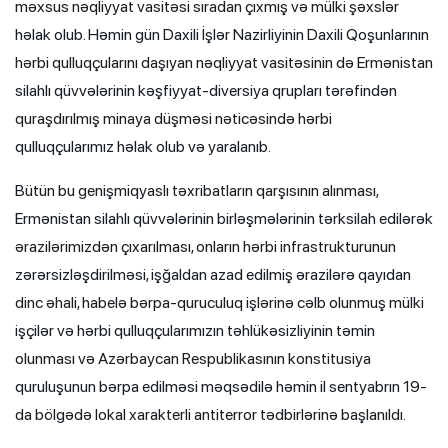
məxsus nəqliyyat vasitəsi sıradan çıxmış və mülki şəxslər
həlak olub. Həmin gün Daxili İşlər Nazirliyinin Daxili Qoşunlarının
hərbi qulluqçularını daşıyan nəqliyyat vasitəsinin də Ermənistan
silahlı qüvvələrinin kəşfiyyat-diversiya qrupları tərəfindən
quraşdırılmış minaya düşməsi nəticəsində hərbi
qulluqçularımız həlak olub və yaralanıb.
Bütün bu genişmiqyaslı təxribatların qarşısının alınması,
Ermənistan silahlı qüvvələrinin birləşmələrinin tərksilah edilərək
ərazilərimizdən çıxarılması, onların hərbi infrastrukturunun
zərərsizləşdirilməsi, işğaldan azad edilmiş ərazilərə qayıdan
dinc əhali, habelə bərpa-quruculuq işlərinə cəlb olunmuş mülki
işçilər və hərbi qulluqçularımızın təhlükəsizliyinin təmin
olunması və Azərbaycan Respublikasının konstitusiya
quruluşunun bərpa edilməsi məqsədilə həmin il sentyabrın 19-
da bölgədə lokal xarakterli antiterror tədbirlərinə başlanıldı.