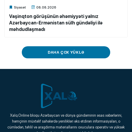
Xalq.Online
Siyasət
08.08.2026
Vaşinqton görüşünün əhəmiyyəti yalnız
Azərbaycan-Ermənistan sülh gündəliyi ilə
məhdudlaşmadı
DAHA ÇOX YÜKLƏ
Xalq.Online
Xalq.Online bloqu Azərbaycan və dünya gündəminin əsas xəbərlərini,
həmçinin müxtəlif sahələrdə yenilikləri əks etdirən informasiyaları, o
Onlayn Platforma
cümlədən, təhlil və araşdırma materiallarını oxuculara operativ və yüksək