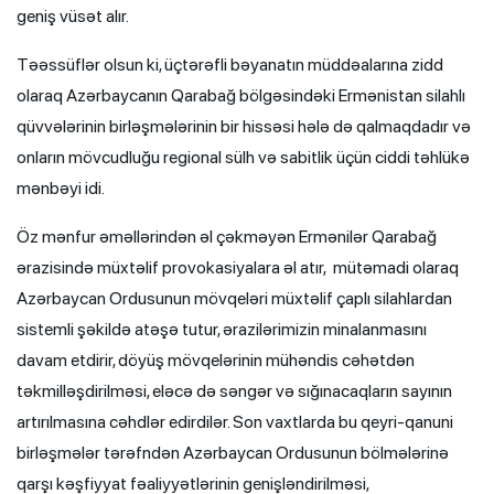
geniş vüsət alır.
Təəssüflər olsun ki, üçtərəfli bəyanatın müddəalarına zidd
olaraq Azərbaycanın Qarabağ bölgəsindəki Ermənistan silahlı
qüvvələrinin birləşmələrinin bir hissəsi hələ də qalmaqdadır və
onların mövcudluğu regional sülh və sabitlik üçün ciddi təhlükə
mənbəyi idi.
Öz mənfur əməllərindən əl çəkməyən Ermənilər Qarabağ
ərazisində müxtəlif provokasiyalara əl atır, mütəmadi olaraq
Azərbaycan Ordusunun mövqeləri müxtəlif çaplı silahlardan
sistemli şəkildə atəşə tutur, ərazilərimizin minalanmasını
davam etdirir, döyüş mövqelərinin mühəndis cəhətdən
təkmilləşdirilməsi, eləcə də səngər və sığınacaqların sayının
artırılmasına cəhdlər edirdilər. Son vaxtlarda bu qeyri-qanuni
birləşmələr tərəfndən Azərbaycan Ordusunun bölmələrinə
qarşı kəşfiyyat fəaliyyətlərinin genişləndirilməsi,