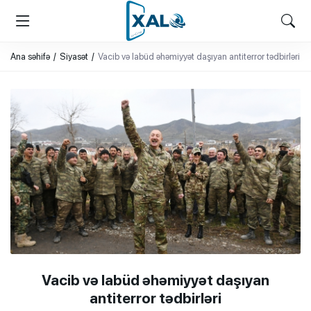
XALQ.ONLINE
ONLAYN PLATFORMA
Ana səhifə
Siyasət
Vacib və labüd əhəmiyyət daşıyan antiterror tədbirləri
Vacib və labüd əhəmiyyət daşıyan
antiterror tədbirləri