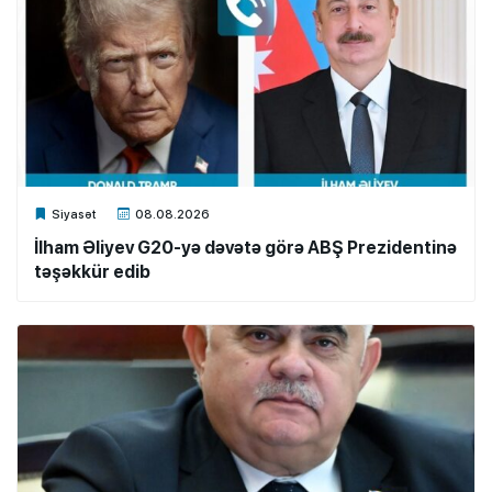
Xalq.Online
Siyasət
08.08.2026
İlham Əliyev G20-yə dəvətə görə ABŞ Prezidentinə
təşəkkür edib