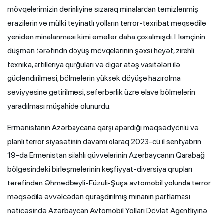
mövqelərimizin dərinliyinə sızaraq minalardan təmizlənmiş
ərazilərin və mülki təyinatlı yolların terror-təxribat məqsədilə
yenidən minalanması kimi əməllər daha çoxalmışdı. Həmçinin
düşmən tərəfindn döyüş mövqelərinin şəxsi heyət, zirehli
texnika, artilleriya qurğuları və digər atəş vasitələri ilə
gücləndirilməsi, bölmələrin yüksək döyüşə hazırolma
səviyyəsinə gətirilməsi, səfərbərlik üzrə əlavə bölmələrin
yaradılması müşahidə olunurdu.
Ermənistanın Azərbaycana qarşı apardığı məqsədyönlü və
planlı terror siyasətinin davamı olaraq 2023-cü il sentyabrın
19-da Ermənistan silahlı qüvvələrinin Azərbaycanın Qarabağ
bölgəsindəki birləşmələrinin kəşfiyyat-diversiya qrupları
tərəfindən Əhmədbəyli-Füzuli-Şuşa avtomobil yolunda terror
məqsədilə əvvəlcədən quraşdırılmış minanın partlaması
nəticəsində Azərbaycan Avtomobil Yolları Dövlət Agentliyinə