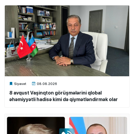
Xalq.Online
Siyasət
08.08.2026
8 avqust Vaşinqton görüşmələrini qlobal
əhəmiyyətli hadisə kimi də qiymətləndirmək olar