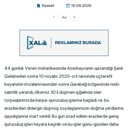
Siyasət
15.09.2025
Xalq.Online
44 günlük Vətən müharibəsində Azərbaycanın qazandığı Şanlı
Qələbədən sonra 10 noyabr 2020-ci il tarixində üçtərəfli
bəyanatın imzalanmasından sonra Qarabağ bölgəsində nisbi
sabitlik yarandı, ölkəmiz 30 il düşmən işğalında olan
torpaqlarımızda bərpa-quruculuq işlərinə başladı və bu
ərazilərdən didərgin düşmüş soydaşlarımızın doğma yerdlarına
qayıdışlarına start verildi. Bu gün azad edilən ərazilərdə geniş
quruculuq işləri həyata keçirilir və bu işlər günü-gündən daha