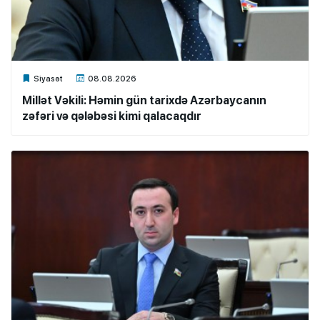
Xalq.Online
Siyasət
08.08.2026
Millət Vəkili: Həmin gün tarixdə Azərbaycanın
zəfəri və qələbəsi kimi qalacaqdır