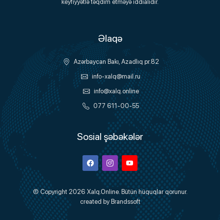
keyfiyyətlə təqdim etməyə iddialıdır.
Əlaqə
Azərbaycan Bakı, Azadlıq pr.82
info-xalq@mail.ru
info@xalq.online
077 611-00-55
Sosial şəbəkələr
Facebook
Instagram
Youtube
© Copyright 2026
Xalq.Online
. Bütün hüquqlar qorunur.
created by
Brandssoft