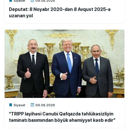
Xalq.Online
Siyasət
09.08.2026
Deputat: 8 Noyabr 2020-dən 8 Avqust 2025-ə
uzanan yol
Xalq.Online
Siyasət
09.08.2026
“TRIPP layihəsi Cənubi Qafqazda təhlükəsizliyin
təminatı baxımından böyük əhəmiyyət kəsb edir”