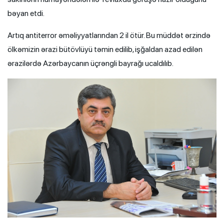
bəyan etdi.
Artıq antiterror əməliyyatlarından 2 il ötür. Bu müddət ərzində
ölkəmizin ərazi bütövlüyü təmin edilib, işğaldan azad edilən
ərazilərdə Azərbaycanın üçrəngli bayrağı ucaldılıb.