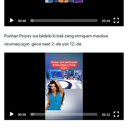
00:00
03:24
Pünhan Piriyev isə bildirib ki bəli zəng etmişəm məclisə
oxumaq üçün gecə saat 2-də yox 12-də .
Video
Player
00:00
02:12