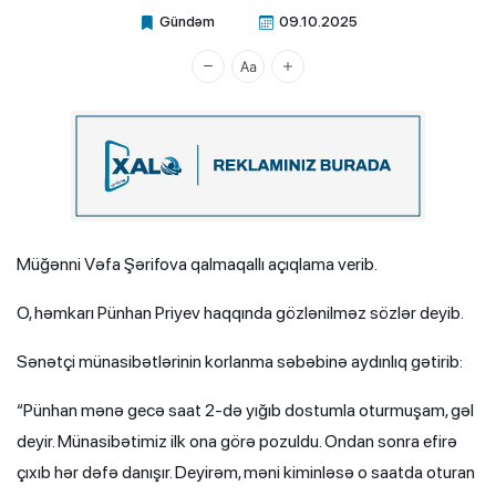
Gündəm
09.10.2025
Xalq.Online
Müğənni Vəfa Şərifova qalmaqallı açıqlama verib.
O, həmkarı Pünhan Priyev haqqında gözlənilməz sözlər deyib.
Sənətçi münasibətlərinin korlanma səbəbinə aydınlıq gətirib:
“Pünhan mənə gecə saat 2-də yığıb dostumla oturmuşam, gəl
deyir. Münasibətimiz ilk ona görə pozuldu. Ondan sonra efirə
çıxıb hər dəfə danışır. Deyirəm, məni kiminləsə o saatda oturan