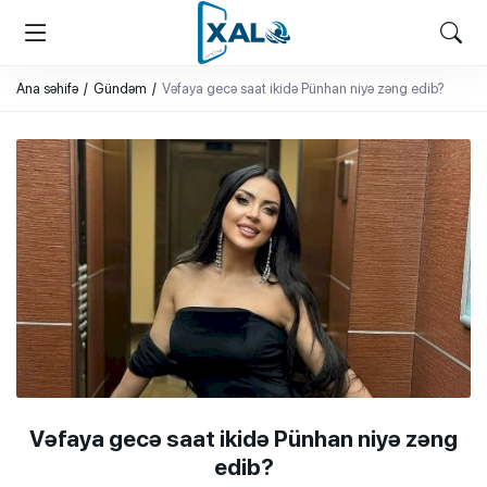
XALQ.ONLINE
ONLAYN PLATFORMA
Ana səhifə
Gündəm
Vəfaya gecə saat ikidə Pünhan niyə zəng edib?
Vəfaya gecə saat ikidə Pünhan niyə zəng
edib?