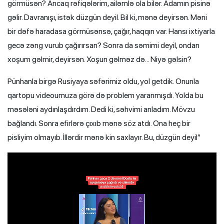
görmüsən? Ancaq rəfiqələrim, ailəmlə ola bilər. Adamın pisinə
gəlir. Davranışı, istək düzgün deyil. Bil ki, mənə deyirsən. Məni
bir dəfə haradasa görmüsənsə, çağır, haqqın var. Hansı ixtiyarla
gecə zəng vurub çağırırsan? Sonra da səmimi deyil, ondan
xoşum gəlmir, deyirsən. Xoşun gəlməz də… Niyə gəlsin?
Pünhanla birgə Rusiyaya səfərimiz oldu, yol getdik. Onunla
qartopu videoumuza görə də problem yaranmışdı. Yolda bu
məsələni aydınlaşdırdım. Dedi ki, səhvimi anladım. Mövzu
bağlandı. Sonra efirlərə çıxıb mənə söz atdı. Ona heç bir
pisliyim olmayıb. İllərdir mənə kin saxlayır. Bu, düzgün deyil”
Video
Player