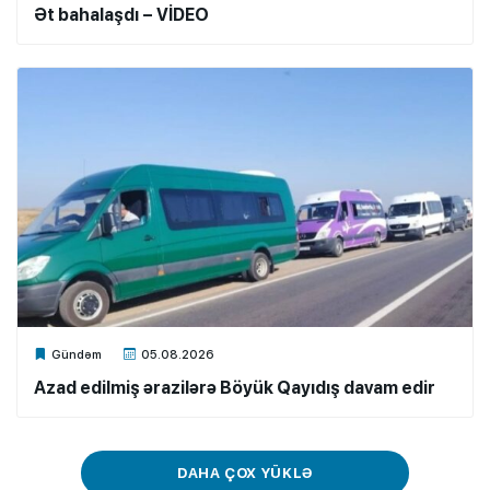
Ət bahalaşdı – VİDEO
Xalq.Online
Gündəm
05.08.2026
Azad edilmiş ərazilərə Böyük Qayıdış davam edir
DAHA ÇOX YÜKLƏ