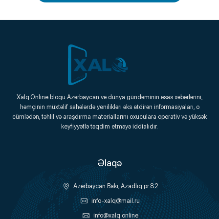
Xalq.Online
Xalq.Online bloqu Azərbaycan və dünya gündəminin əsas xəbərlərini,
həmçinin müxtəlif sahələrdə yenilikləri əks etdirən informasiyaları, o
Onlayn Platforma
cümlədən, təhlil və araşdırma materiallarını oxuculara operativ və yüksək
keyfiyyətlə təqdim etməyə iddialıdır.
Əlaqə
Azərbaycan Bakı, Azadlıq pr.82
info-xalq@mail.ru
info@xalq.online