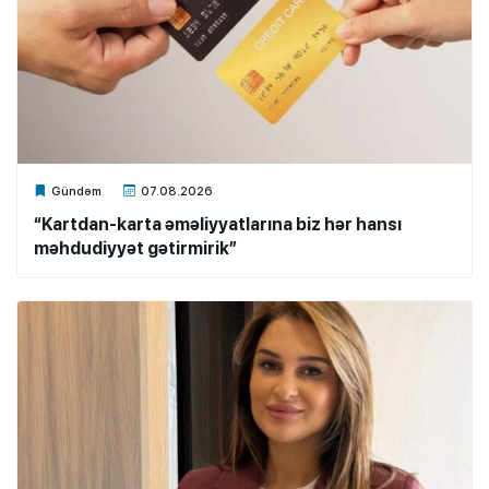
Xalq.Online
Gündəm
07.08.2026
“Kartdan-karta əməliyyatlarına biz hər hansı
məhdudiyyət gətirmirik”