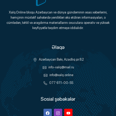
Xalq.Online
Xalq.Online bloqu Azərbaycan və dünya gündəminin əsas xəbərlərini,
həmçinin müxtəlif sahələrdə yenilikləri əks etdirən informasiyaları, o
Onlayn Platforma
cümlədən, təhlil və araşdırma materiallarını oxuculara operativ və yüksək
keyfiyyətlə təqdim etməyə iddialıdır.
Əlaqə
Azərbaycan Bakı, Azadlıq pr.82
info-xalq@mail.ru
info@xalq.online
077 611-00-55
Sosial şəbəkələr