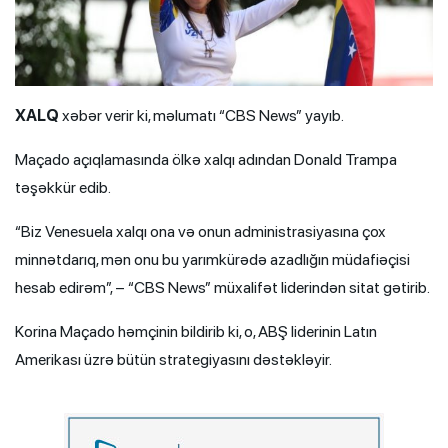
XALQ
xəbər verir ki, məlumatı “CBS News” yayıb.
Maçado açıqlamasında ölkə xalqı adından Donald Trampa
təşəkkür edib.
“Biz Venesuela xalqı ona və onun administrasiyasına çox
minnətdarıq, mən onu bu yarımkürədə azadlığın müdafiəçisi
hesab edirəm”, – “CBS News” müxalifət liderindən sitat gətirib.
Korina Maçado həmçinin bildirib ki, o, ABŞ liderinin Latın
Amerikası üzrə bütün strategiyasını dəstəkləyir.