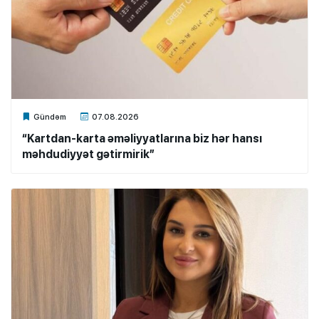
Xalq.Online
Gündəm
07.08.2026
“Kartdan-karta əməliyyatlarına biz hər hansı
məhdudiyyət gətirmirik”