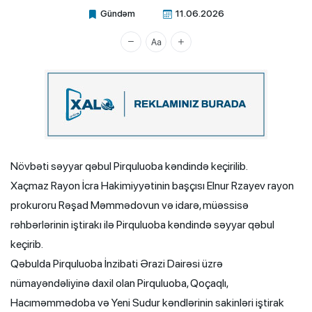
Gündəm
11.06.2026
Xalq.Online
Növbəti səyyar qəbul Pirquluoba kəndində keçirilib.
Xaçmaz Rayon İcra Hakimiyyətinin başçısı Elnur Rzayev rayon
prokuroru Rəşad Məmmədovun və idarə, müəssisə
rəhbərlərinin iştirakı ilə Pirquluoba kəndində səyyar qəbul
keçirib.
Qəbulda Pirquluoba İnzibati Ərazi Dairəsi üzrə
nümayəndəliyinə daxil olan Pirquluoba, Qoçaqlı,
Hacıməmmədoba və Yeni Sudur kəndlərinin sakinləri iştirak