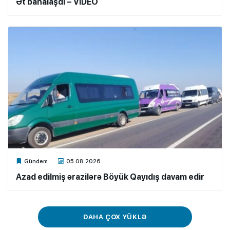
Ət bahalaşdı – VİDEO
Xalq.Online
Gündəm
05.08.2026
Azad edilmiş ərazilərə Böyük Qayıdış davam edir
DAHA ÇOX YÜKLƏ