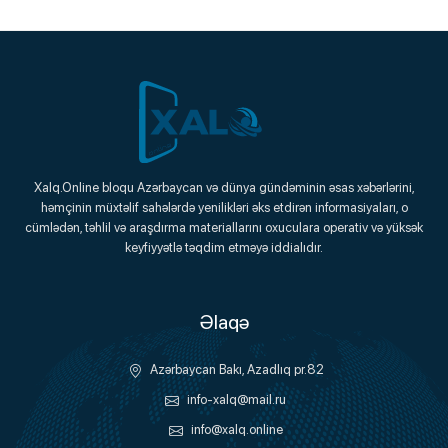
Xalq.Online
Xalq.Online bloqu Azərbaycan və dünya gündəminin əsas xəbərlərini,
həmçinin müxtəlif sahələrdə yenilikləri əks etdirən informasiyaları, o
Onlayn Platforma
cümlədən, təhlil və araşdırma materiallarını oxuculara operativ və yüksək
keyfiyyətlə təqdim etməyə iddialıdır.
Əlaqə
Azərbaycan Bakı, Azadlıq pr.82
info-xalq@mail.ru
info@xalq.online