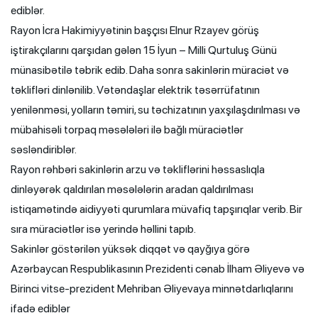
ediblər.
Rayon İcra Hakimiyyətinin başçısı Elnur Rzayev görüş
iştirakçılarını qarşıdan gələn 15 İyun – Milli Qurtuluş Günü
münasibətilə təbrik edib. Daha sonra sakinlərin müraciət və
təklifləri dinlənilib. Vətəndaşlar elektrik təsərrüfatının
yenilənməsi, yolların təmiri, su təchizatının yaxşılaşdırılması və
mübahisəli torpaq məsələləri ilə bağlı müraciətlər
səsləndiriblər.
Rayon rəhbəri sakinlərin arzu və təkliflərini həssaslıqla
dinləyərək qaldırılan məsələlərin aradan qaldırılması
istiqamətində aidiyyəti qurumlara müvafiq tapşırıqlar verib. Bir
sıra müraciətlər isə yerində həllini tapıb.
Sakinlər göstərilən yüksək diqqət və qayğıya görə
Azərbaycan Respublikasının Prezidenti cənab İlham Əliyevə və
Birinci vitse-prezident Mehriban Əliyevaya minnətdarlıqlarını
ifadə ediblər