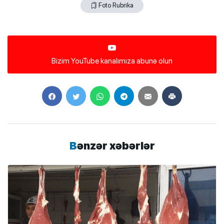
Foto Rubrika
Bizim YouTube kanalımıza abunə olun
Bənzər xəbərlər