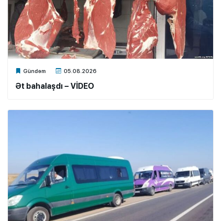
Xalq.Online
Gündəm
05.08.2026
Ət bahalaşdı – VİDEO