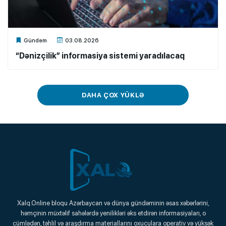
Xalq.Online
Gündəm
03.08.2026
“Dənizçilik” informasiya sistemi yaradılacaq
DAHA ÇOX YÜKLƏ
Xalq.Online
Xalq.Online bloqu Azərbaycan və dünya gündəminin əsas xəbərlərini,
həmçinin müxtəlif sahələrdə yenilikləri əks etdirən informasiyaları, o
Onlayn Platforma
cümlədən, təhlil və araşdırma materiallarını oxuculara operativ və yüksək