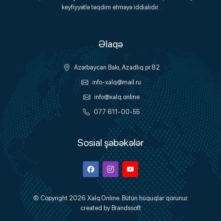
keyfiyyətlə təqdim etməyə iddialıdır.
Əlaqə
Azərbaycan Bakı, Azadlıq pr.82
info-xalq@mail.ru
info@xalq.online
077 611-00-55
Sosial şəbəkələr
Facebook
Instagram
Youtube
© Copyright 2026
Xalq.Online
. Bütün hüquqlar qorunur.
created by
Brandssoft