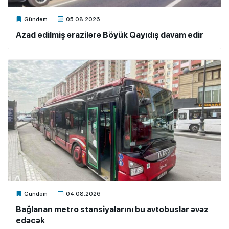
Xalq.Online
Gündəm
05.08.2026
Azad edilmiş ərazilərə Böyük Qayıdış davam edir
Xalq.Online
Gündəm
04.08.2026
Bağlanan metro stansiyalarını bu avtobuslar əvəz
edəcək