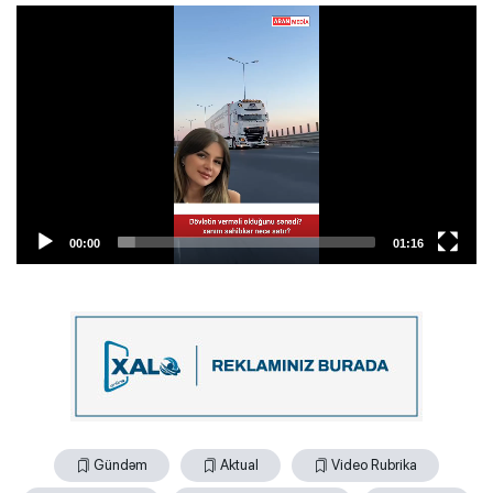
Video
Player
00:00
01:16
Gündəm
Aktual
Video Rubrika