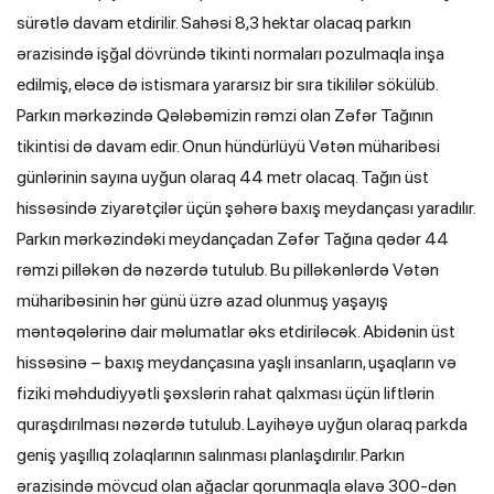
sürətlə davam etdirilir. Sahəsi 8,3 hektar olacaq parkın
ərazisində işğal dövründə tikinti normaları pozulmaqla inşa
edilmiş, eləcə də istismara yararsız bir sıra tikililər sökülüb.
Parkın mərkəzində Qələbəmizin rəmzi olan Zəfər Tağının
tikintisi də davam edir. Onun hündürlüyü Vətən müharibəsi
günlərinin sayına uyğun olaraq 44 metr olacaq. Tağın üst
hissəsində ziyarətçilər üçün şəhərə baxış meydançası yaradılır.
Parkın mərkəzindəki meydançadan Zəfər Tağına qədər 44
rəmzi pilləkən də nəzərdə tutulub. Bu pilləkənlərdə Vətən
müharibəsinin hər günü üzrə azad olunmuş yaşayış
məntəqələrinə dair məlumatlar əks etdiriləcək. Abidənin üst
hissəsinə – baxış meydançasına yaşlı insanların, uşaqların və
fiziki məhdudiyyətli şəxslərin rahat qalxması üçün liftlərin
quraşdırılması nəzərdə tutulub. Layihəyə uyğun olaraq parkda
geniş yaşıllıq zolaqlarının salınması planlaşdırılır. Parkın
ərazisində mövcud olan ağaclar qorunmaqla əlavə 300-dən