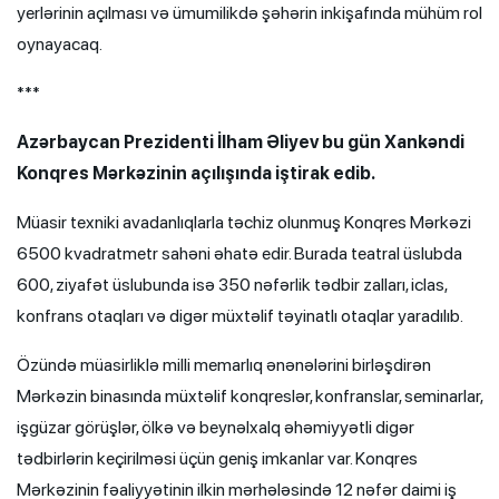
yerlərinin açılması və ümumilikdə şəhərin inkişafında mühüm rol
oynayacaq.
***
Azərbaycan Prezidenti İlham Əliyev bu gün Xankəndi
Konqres Mərkəzinin açılışında iştirak edib.
Müasir texniki avadanlıqlarla təchiz olunmuş Konqres Mərkəzi
6500 kvadratmetr sahəni əhatə edir. Burada teatral üslubda
600, ziyafət üslubunda isə 350 nəfərlik tədbir zalları, iclas,
konfrans otaqları və digər müxtəlif təyinatlı otaqlar yaradılıb.
Özündə müasirliklə milli memarlıq ənənələrini birləşdirən
Mərkəzin binasında müxtəlif konqreslər, konfranslar, seminarlar,
işgüzar görüşlər, ölkə və beynəlxalq əhəmiyyətli digər
tədbirlərin keçirilməsi üçün geniş imkanlar var. Konqres
Mərkəzinin fəaliyyətinin ilkin mərhələsində 12 nəfər daimi iş