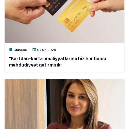
Xalq.Online
Gündəm
07.08.2026
“Kartdan-karta əməliyyatlarına biz hər hansı
məhdudiyyət gətirmirik”