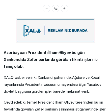
Xalq.Online
Azərbaycan Prezidenti İlham Əliyev bu gün
Xankəndidə Zəfər parkında görülən tikinti işləri ilə
tanış olub.
XALQ xəbər verir ki, Xankəndi şəhərində, Ağdərə və Xocalı
rayonlarında Prezidentin xüsusi nümayəndəsi Elçin Yusubov
dövlət başçısına görülən işlər barədə məlumat verib.
Qeyd edək ki, təməli Prezident İlham Əliyev tərəfindən bu ilin
fevralında qoyulan Zəfər parkının salınması istiqamətində işlər