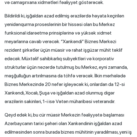
və camaşırxana xidmətləri fəaliyyət göstərəcək.
Bildirildi ki, işğaldan azad edilmiş ərazilərdə həyata keçirilən
yenidənqurma proseslərinin bir hissəsi olan bu Mərkəz
funksional idarəetmə prinsiplərinə və yüksək xidmət
meyarlarına cavab verəcək. “Xankəndi” Biznes Mərkəzi
rezident şirkətlər üçün müasir və rahat işgüzar mühit təklif
edəcək. Müxtəlif sahibkarlıq subyektləri və korporativ
strukturlar üçün nəzərdə tutulmuş bu Mərkəz, eyni zamanda,
məşğulluğun artırılmasına da töhfə verəcək. İlkin mərhələdə
Biznes Mərkəzində 20 nəfər işləyəcək ki, onlardan da 12-si
Xankəndi, Xocalı, Şuşa və işğaldan azad olunmuş digər
ərazilərin sakinləri, 1-i isə Vətən müharibəsi veteranıdır.
Qeyd edək ki, bu cür müasir Mərkəzin fəaliyyətə başlaması
Azərbaycanın tarixi şəhəri olan Xankəndinin işğaldan azad
edilməsindən sonra burada biznes mühitinin yaradılması, yeni iş