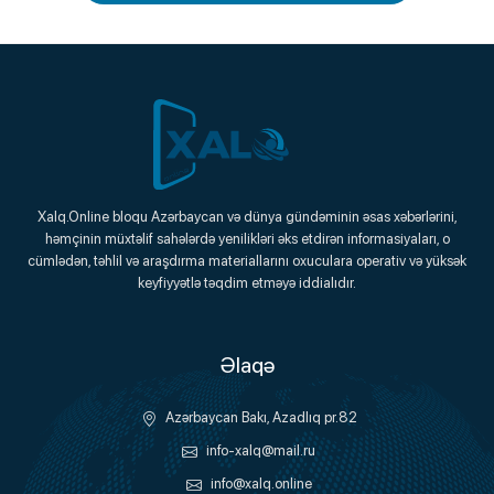
Xalq.Online
Xalq.Online bloqu Azərbaycan və dünya gündəminin əsas xəbərlərini,
həmçinin müxtəlif sahələrdə yenilikləri əks etdirən informasiyaları, o
Onlayn Platforma
cümlədən, təhlil və araşdırma materiallarını oxuculara operativ və yüksək
keyfiyyətlə təqdim etməyə iddialıdır.
Əlaqə
Azərbaycan Bakı, Azadlıq pr.82
info-xalq@mail.ru
info@xalq.online