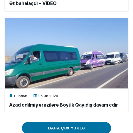
Ət bahalaşdı – VİDEO
Xalq.Online
Gündəm
05.08.2026
Azad edilmiş ərazilərə Böyük Qayıdış davam edir
DAHA ÇOX YÜKLƏ