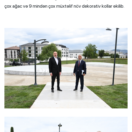
çox ağac və 9 mindən çox müxtəlif növ dekorativ kollar əkilib.