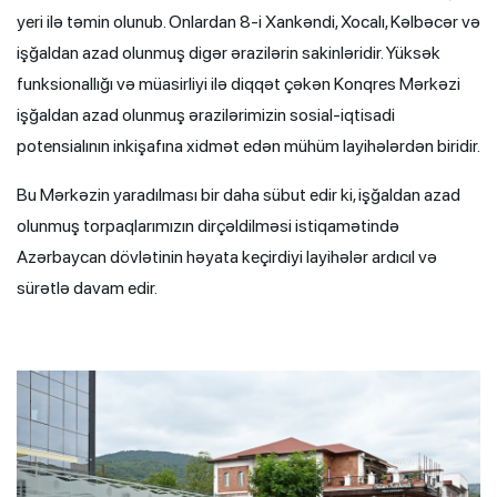
yeri ilə təmin olunub. Onlardan 8-i Xankəndi, Xocalı, Kəlbəcər və
işğaldan azad olunmuş digər ərazilərin sakinləridir. Yüksək
funksionallığı və müasirliyi ilə diqqət çəkən Konqres Mərkəzi
işğaldan azad olunmuş ərazilərimizin sosial-iqtisadi
potensialının inkişafına xidmət edən mühüm layihələrdən biridir.
Bu Mərkəzin yaradılması bir daha sübut edir ki, işğaldan azad
olunmuş torpaqlarımızın dirçəldilməsi istiqamətində
Azərbaycan dövlətinin həyata keçirdiyi layihələr ardıcıl və
sürətlə davam edir.