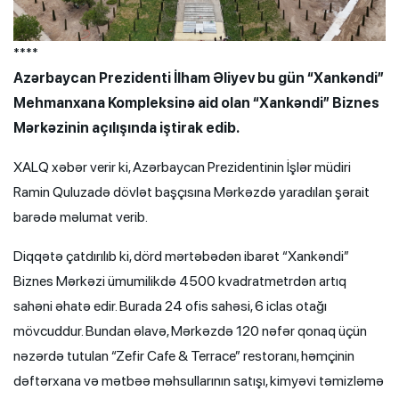
****
Azərbaycan Prezidenti İlham Əliyev bu gün “Xankəndi”
Mehmanxana Kompleksinə aid olan “Xankəndi” Biznes
Mərkəzinin açılışında iştirak edib.
XALQ xəbər verir ki, Azərbaycan Prezidentinin İşlər müdiri
Ramin Quluzadə dövlət başçısına Mərkəzdə yaradılan şərait
barədə məlumat verib.
Diqqətə çatdırılıb ki, dörd mərtəbədən ibarət “Xankəndi”
Biznes Mərkəzi ümumilikdə 4500 kvadratmetrdən artıq
sahəni əhatə edir. Burada 24 ofis sahəsi, 6 iclas otağı
mövcuddur. Bundan əlavə, Mərkəzdə 120 nəfər qonaq üçün
nəzərdə tutulan “Zefir Cafe & Terrace” restoranı, həmçinin
dəftərxana və mətbəə məhsullarının satışı, kimyəvi təmizləmə