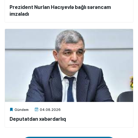
Prezident Nurlan Hacıyevlə bağlı sərəncam
imzaladı
Xalq.Online
Gündəm
04.08.2026
Deputatdan xəbərdarlıq