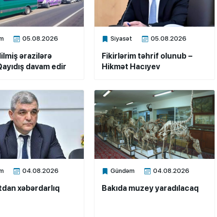
m
05.08.2026
Siyasət
05.08.2026
ne
Xalq.Online
ilmiş ərazilərə
Fikirlərim təhrif olunub –
ayıdış davam edir
Hikmət Hacıyev
m
04.08.2026
Gündəm
04.08.2026
ne
Xalq.Online
dan xəbərdarlıq
Bakıda muzey yaradılacaq