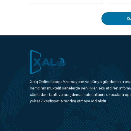
D
Xalq.Online
Xalq.Online bloqu Azərbaycan və dünya gündəminin əsas
həmçinin müxtəlif sahələrdə yenilikləri əks etdirən informa
Onlayn Platforma
cümlədən, təhlil və araşdırma materiallarını oxuculara ope
yüksək keyfiyyətlə təqdim etməyə iddialıdır.