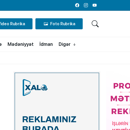
Facebook
Instagram
Youtube
Video Rubrika
Foto Rubrika
ə
Mədəniyyət
İdman
Digər