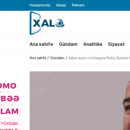
Haqqımızda
Əlaqə
Reklam
XALQ.ONLINE
ONLAYN PLATFORMA
Ana səhifə
Gündəm
Analitika
Siyasət
Ana səhifə
Gündəm
Xətai rayon icra başçısı Rafiq Quliyev