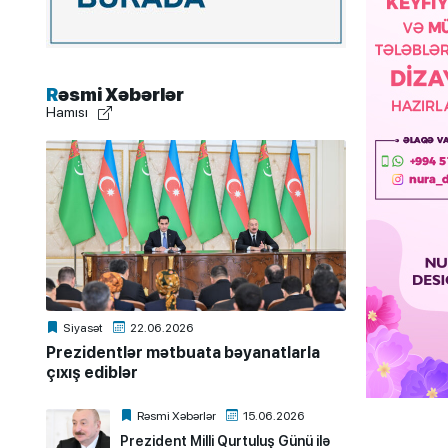
Rəsmi Xəbərlər
Hamısı
Siyasət
22.06.2026
Prezidentlər mətbuata bəyanatlarla
çıxış ediblər
Rəsmi Xəbərlər
15.06.2026
Prezident Milli Qurtuluş Günü ilə