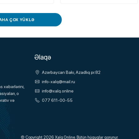
AHA ÇOX YÜKLƏ
Əlaqə
Azərbaycan Bakı, Azadlıq pr.82
info-xalq@mail.ru
 xəbərlərini,
info@xalq.online
siyaları, o
077 611-00-55
rativ və
© Copyright 2026
Xalq.Online
. Bütün hüquqlar qorunur.