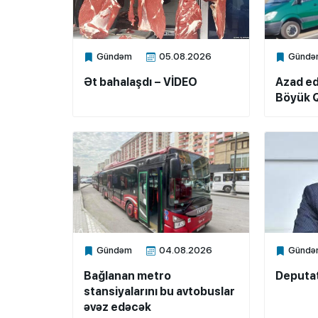
Gündəm
05.08.2026
Gündə
Xalq.Online
Xalq.Onli
Ət bahalaşdı – VİDEO
Azad ed
Böyük Q
Gündəm
04.08.2026
Gündə
Xalq.Online
Xalq.Onli
Bağlanan metro
Deputat
stansiyalarını bu avtobuslar
əvəz edəcək