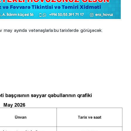
yev may ayında vətənaşlarla bu tarixlərdə görüşəcək.