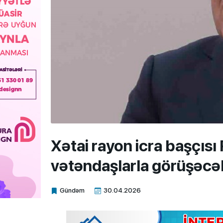
Xətai rayon icra başçısı 
vətəndaşlarla görüşəcə
Gündəm
30.04.2026
Xalq.Online