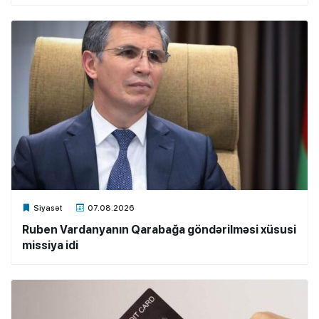
Xalq.Online
Siyasət
07.08.2026
Ruben Vardanyanın Qarabağa göndərilməsi xüsusi
missiya idi