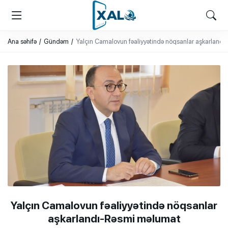
XALQ.ONLINE
ONLAYN PLATFORMA
Ana səhifə
Gündəm
Yalçın Camalovun fəaliyyətində nöqsanlar aşkarland
Yalçın Camalovun fəaliyyətində nöqsanlar
aşkarlandı-Rəsmi məlumat