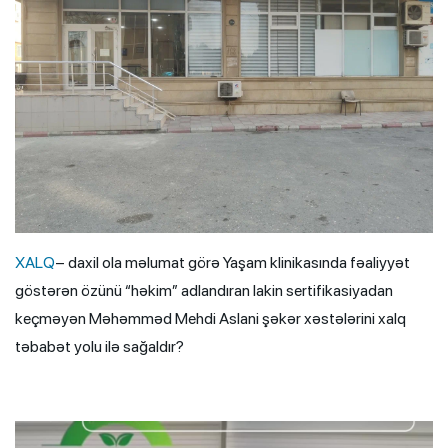
XALQ
– daxil ola məlumat görə Yaşam klinikasında fəaliyyət
göstərən özünü “həkim” adlandıran lakin sertifikasiyadan
keçməyən Məhəmməd Mehdi Aslani şəkər xəstələrini xalq
təbabət yolu ilə sağaldır?