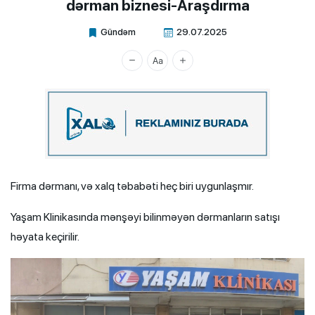
dərman biznesi-Araşdırma
Gündəm
29.07.2025
Xalq.Online
Firma dərmanı, və xalq təbabəti heç biri uygunlaşmır.
Yaşam Klinikasında mənşəyi bilinməyən dərmanların satışı
həyata keçirilir.