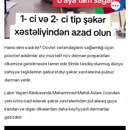
Hansı elmi icadı ilə? Dövlət vətəndaşların sağlamlığı üçün
prioritet addımlar atır, müxtəlif növ dərman preparatları
ölkəmizə gətirilməsini təmin edir. Elmlə təsdiq olunmuş dünya
səhiyyə təşkilatının qəbul etdiyi şəkər xəstələrinə pulsuz
dərman verilir.
Lakin Yaşam Klinikasında Məhəmməd Mehdi Aslani özündən
yeni ixtira icad edərək şəkər xəstələrindən pul alaraq guya
irandan və digər ölkələrdən daha keyfiyyətli dərmanlar
gətizdirir.
Video