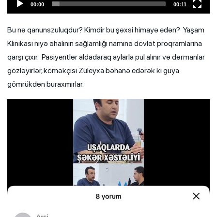
00:00
00:11
Bu nə qanunszuluqdur? Kimdir bu şəxsi himayə edən? Yaşam
Klinikası niyə əhalinin sağlamlığı naminə dövlət proqramlarına
qarşı çıxır. Pasiyentlər aldadaraq aylarla pul alınır və dərmanlar
gözləyirlər, köməkçisi Züleyxa bəhanə edərək ki guya
gömrükdən buraxmırlar.