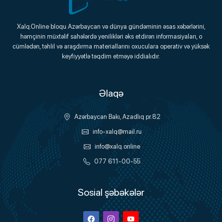
Xalq.Online
Xalq.Online bloqu Azərbaycan və dünya gündəminin əsas xəbərlərini,
həmçinin müxtəlif sahələrdə yenilikləri əks etdirən informasiyaları, o
Onlayn Platforma
cümlədən, təhlil və araşdırma materiallarını oxuculara operativ və yüksək
keyfiyyətlə təqdim etməyə iddialıdır.
Əlaqə
Azərbaycan Bakı, Azadlıq pr.82
info-xalq@mail.ru
info@xalq.online
077 611-00-55
Sosial şəbəkələr