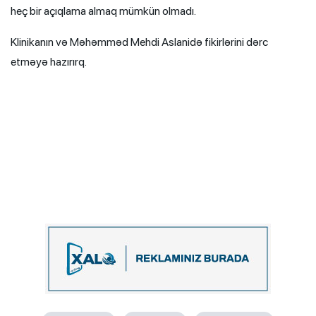
heç bir açıqlama almaq mümkün olmadı.
Klinikanın və Məhəmməd Mehdi Aslanidə fikirlərini dərc
etməyə hazırırq.