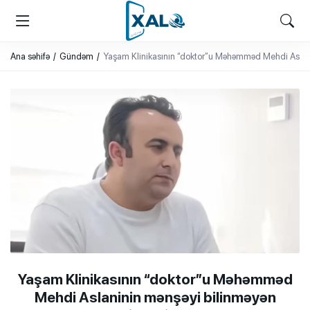
XALQ.ONLINE
ONLAYN PLATFORMA
Ana səhifə
Gündəm
Yaşam Klinikasının “doktor”u Məhəmməd Mehdi Aslan
Yaşam Klinikasının “doktor”u Məhəmməd
Mehdi Aslaninin mənşəyi bilinməyən