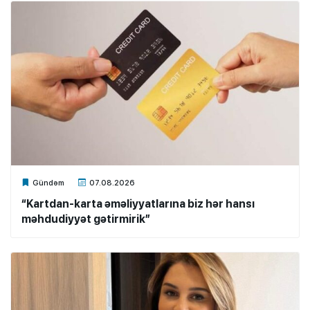
Xalq.Online
Gündəm
07.08.2026
“Kartdan-karta əməliyyatlarına biz hər hansı
məhdudiyyət gətirmirik”