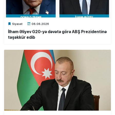
Xalq.Online
Siyasət
08.08.2026
İlham Əliyev G20-yə dəvətə görə ABŞ Prezidentinə
təşəkkür edib