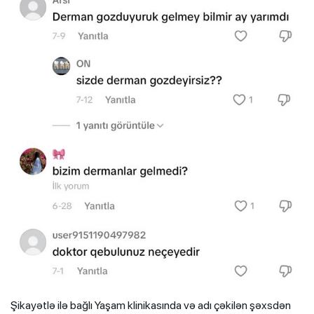
Şikayətlə ilə bağlı Yaşam klinikasında və adı çəkilən şəxsdən