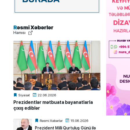
Rəsmi Xəbərlər
Hamısı
Siyasət
22.06.2026
Prezidentlər mətbuata bəyanatlarla
çıxış ediblər
Rəsmi Xəbərlər
15.06.2026
Prezident Milli Qurtuluş Günü ilə