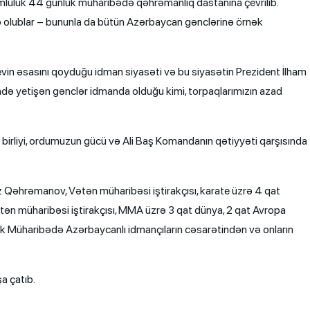
zümlülük 44 günlük müharibədə qəhrəmanlıq dastanına çevrilib.
 olublar – bununla da bütün Azərbaycan gənclərinə örnək
vin əsasını qoyduğu idman siyasəti və bu siyasətin Prezident İlham
ndə yetişən gənclər idmanda olduğu kimi, torpaqlarımızın azad
 birliyi, ordumuzun gücü və Ali Baş Komandanın qətiyyəti qarşısında
z Qəhrəmanov, Vətən müharibəsi iştirakçısı, karate üzrə 4 qat
n müharibəsi iştirakçısı, MMA üzrə 3 qat dünya, 2 qat Avropa
k Müharibədə Azərbaycanlı idmançıların cəsarətindən və onların
şa çatıb.