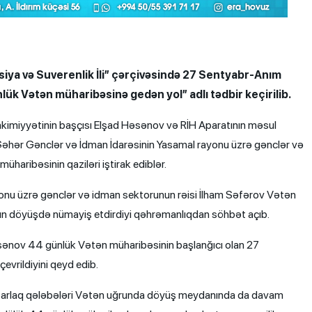
iya və Suverenlik İli” çərçivəsində 27 Sentyabr-Anım
k Vətən müharibəsinə gedən yol” adlı tədbir keçirilib.
akimiyyətinin başçısı Elşad Həsənov və RİH Aparatının məsul
hər Gənclər və İdman İdarəsinin Yasamal rayonu üzrə gənclər və
aribəsinin qaziləri iştirak ediblər.
onu üzrə gənclər və idman sektorunun rəisi İlham Səfərov Vətən
arın döyüşdə nümayiş etdirdiyi qəhrəmanlıqdan söhbət açıb.
sənov 44 günlük Vətən müharibəsinin başlanğıcı olan 27
çevrildiyini qeyd edib.
ğı parlaq qələbələri Vətən uğrunda döyüş meydanında da davam