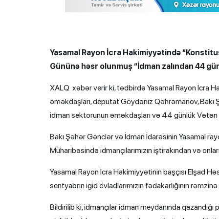
Yasamal Rayon İcra Hakimiyyətində “Konstitus
Gününə həsr olunmuş “İdman zalından 44 günlü
XALQ xəbər verir ki, tədbirdə Yasamal Rayon İcra H
əməkdaşları, deputat Göydəniz Qəhrəmanov, Bakı Şə
idman sektorunun əməkdaşları və 44 günlük Vətən müh
Bakı Şəhər Gənclər və İdman İdarəsinin Yasamal ray
Müharibəsində idmançılarımızın iştirakından və onl
Yasamal Rayon İcra Hakimiyyətinin başçısı Elşad Hə
sentyabrın igid övladlarımızın fədakarlığının rəmzinə 
Bildirilib ki, idmançılar idman meydanında qazandı