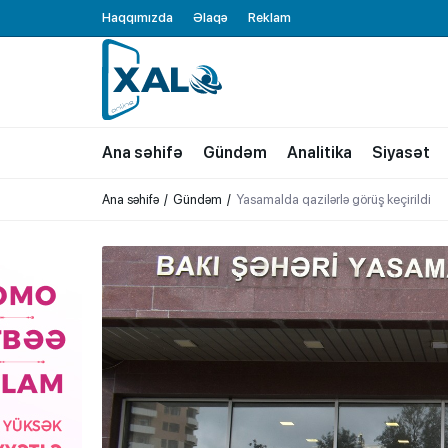
Haqqımızda
Əlaqə
Reklam
XALQ.ONLINE
ONLAYN PLATFORMA
Ana səhifə
Gündəm
Analitika
Siyasət
Ana səhifə
Gündəm
Yasamalda qazilərlə görüş keçirildi