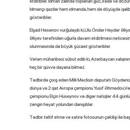
etdiriblər. İdman zalında toplanan güc, iradə və dö
İdmançı qazilər həm idmanda, həm də döyüşdə qalib
göstəriblər.
Elşad Həsənov vurğulayıb ki,Ulu Öndər Heydər Əliye
Əliyev tərəfindən uğurla davam etdirilməsi nəticəsi
olunmasında da böyük şücaət göstəriblər.
Vətən müharibəsi sübut edib ki, Azərbaycan xalqının
heç bir qüvvə dayana bilməz.
Tədbirdə çıxış edən Milli Məclisin deputatı Göydəni
dünya və 2 qat Avropa çempionu Yusif Əhmədov,Vətə
çempionu Elçin Hüseynov və digər natiqlər 44 günlü
zəngin həyat yolundan danışıblar.
Tədbir təltif etmə və xatirə fotosunun çəkilişi ilə ba