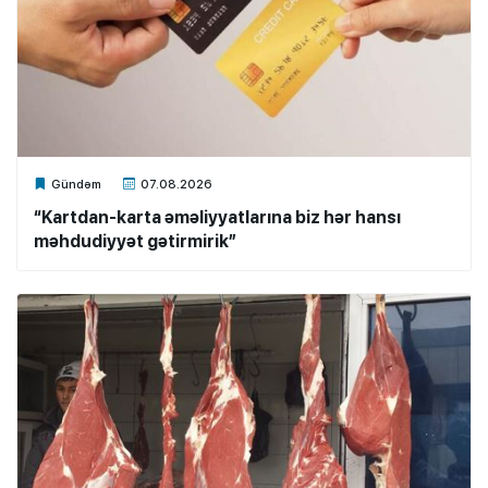
Xalq.Online
Gündəm
07.08.2026
“Kartdan-karta əməliyyatlarına biz hər hansı
məhdudiyyət gətirmirik”