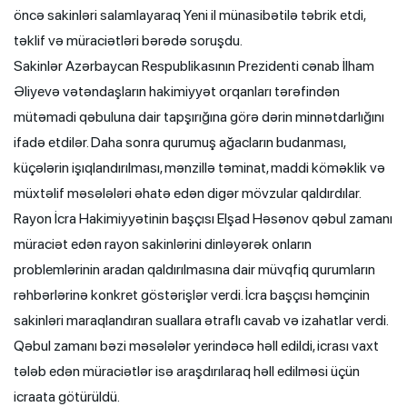
öncə sakinləri salamlayaraq Yeni il münasibətilə təbrik etdi,
təklif və müraciətləri bərədə soruşdu.
Sakinlər Azərbaycan Respublikasının Prezidenti cənab İlham
Əliyevə vətəndaşların hakimiyyət orqanları tərəfindən
mütəmadi qəbuluna dair tapşırığına görə dərin minnətdarlığını
ifadə etdilər. Daha sonra qurumuş ağacların budanması,
küçələrin işıqlandırılması, mənzillə təminat, maddi köməklik və
müxtəlif məsələləri əhatə edən digər mövzular qaldırdılar.
Rayon İcra Hakimiyyətinin başçısı Elşad Həsənov qəbul zamanı
müraciət edən rayon sakinlərini dinləyərək onların
problemlərinin aradan qaldırılmasına dair müvqfiq qurumların
rəhbərlərinə konkret göstərişlər verdi. İcra başçısı həmçinin
sakinləri maraqlandıran suallara ətraflı cavab və izahatlar verdi.
Qəbul zamanı bəzi məsələlər yerindəcə həll edildi, icrası vaxt
tələb edən müraciətlər isə araşdırılaraq həll edilməsi üçün
icraata götürüldü.