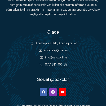
Xalq.Online bloqu Azərbaycan və dünya gündəminin əsas xəbərlərini,
həmçinin müxtəlif sahələrdə yenilikləri əks etdirən informasiyaları, o
Onlayn Platforma
cümlədən, təhlil və araşdırma materiallarını oxuculara operativ və yüksək
keyfiyyətlə təqdim etməyə iddialıdır.
Əlaqə
Azərbaycan Bakı, Azadlıq pr.82
info-xalq@mail.ru
info@xalq.online
077 611-00-55
Sosial şəbəkələr
Facebook
Instagram
Youtube
© Copyright 2026
Xalq.Online
. Bütün hüquqlar qorunur.