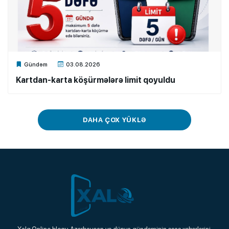
Xalq.Online
Gündəm
03.08.2026
Kartdan-karta köşürmələrə limit qoyuldu
DAHA ÇOX YÜKLƏ
Xalq.Online