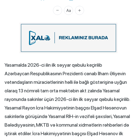
Xalq.Online
Yasamalda 2026-ci ilin ilk səyyar qəbulu keçirilib
Azərbaycan Respublikasının Prezidenti cənab İlham Əliyevin
vətəndaşların müraciətlərinin həlli ilə bağlı göstərişinə uyğun
olaraq 13 nömrəli tam orta məktəbin akt zalında Yasamal
rayonunda sakinlər üçün 2026-ci ilin ilk səyyar qəbulu keçirilib.
Yasamal Rayon İcra Hakimiyyətinin başçısı Elşad Həsənovun
sakinlərlə görüşündə Yasamal RİH-in vəzifəli şəxsləri, Yasamal
Bələdiyyəsinin, MKTB və kommunal xidmətlərin rəhbərləri də
iştirak etdilər. İcra Hakimiyyətinin başçısı Elşad Həsənov ilk