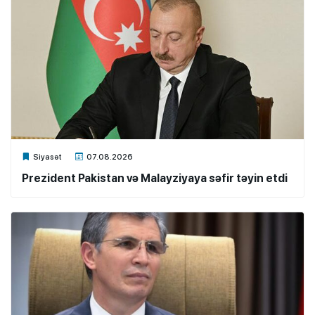
Xalq.Online
Siyasət
07.08.2026
Prezident Pakistan və Malayziyaya səfir təyin etdi