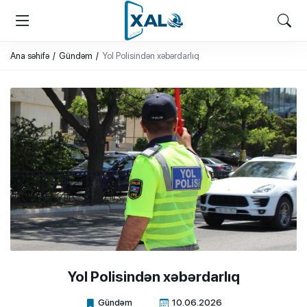
XALQ.ONLINE
ONLAYN PLATFORMA
Ana səhifə
Gündəm
Yol Polisindən xəbərdarlıq
Yol Polisindən xəbərdarlıq
Gündəm
10.06.2026