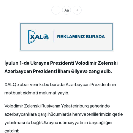
Xalq.Online
İyulun 1-də Ukrayna Prezidenti Volodimir Zelenski
Azərbaycan Prezidenti İlham Əliyevə zəng edib.
XALQ xəbər verir ki, bu barədə Azərbaycan Prezidentinin
mətbuat xidməti məlumat yayıb.
Volodimir Zelenski Rusiyanın Yekaterinburq şəhərində
azərbaycanlılara qarşı hücumlarda həmvətənlilərimizin qətlə
yetirilməsi ilə bağlı Ukrayna ictimaiyyətinin başsağlığını
çatdırıb.