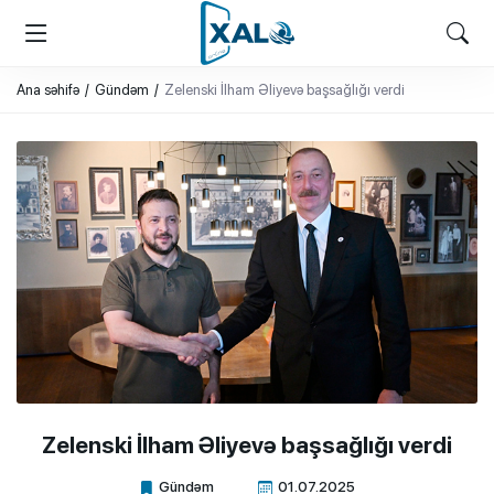
XALQ.ONLINE
ONLAYN PLATFORMA
Ana səhifə
Gündəm
Zelenski İlham Əliyevə başsağlığı verdi
Zelenski İlham Əliyevə başsağlığı verdi
Gündəm
01.07.2025