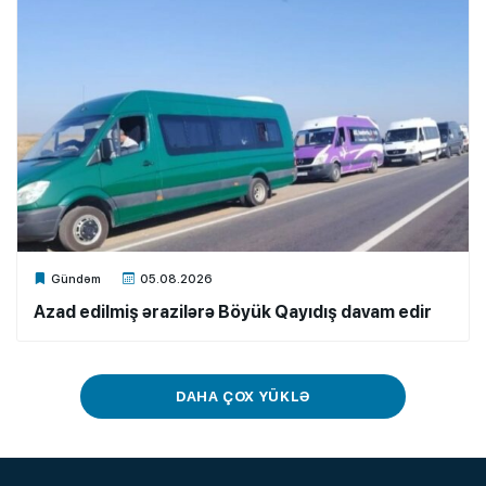
Xalq.Online
Gündəm
05.08.2026
Azad edilmiş ərazilərə Böyük Qayıdış davam edir
DAHA ÇOX YÜKLƏ