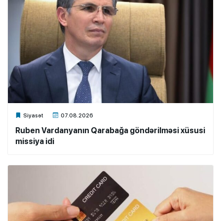
Xalq.Online
Siyasət
07.08.2026
Ruben Vardanyanın Qarabağa göndərilməsi xüsusi
missiya idi