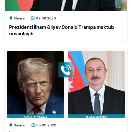
Xalq.Online
Manşet
09.08.2026
Prezidenti İlham Əliyev Donald Trampa məktub
ünvanlayıb
Xalq.Online
Siyasət
08.08.2026