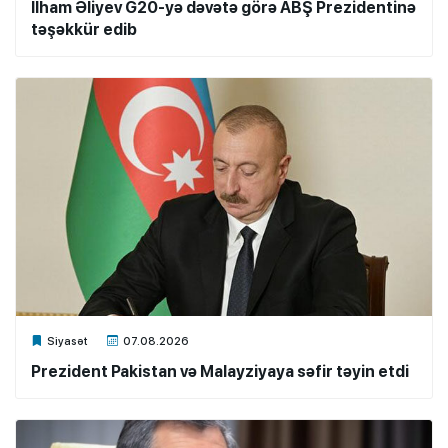
İlham Əliyev G20-yə dəvətə görə ABŞ Prezidentinə
təşəkkür edib
Xalq.Online
Siyasət
07.08.2026
Prezident Pakistan və Malayziyaya səfir təyin etdi