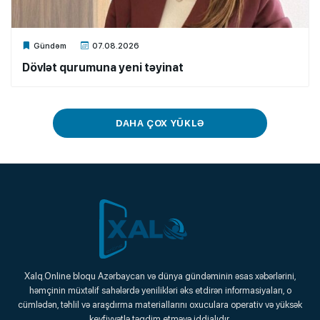
Xalq.Online
Gündəm
07.08.2026
Dövlət qurumuna yeni təyinat
DAHA ÇOX YÜKLƏ
Xalq.Online
Xalq.Online bloqu Azərbaycan və dünya gündəminin əsas xəbərlərini,
həmçinin müxtəlif sahələrdə yenilikləri əks etdirən informasiyaları, o
Onlayn Platforma
cümlədən, təhlil və araşdırma materiallarını oxuculara operativ və yüksək
keyfiyyətlə təqdim etməyə iddialıdır.