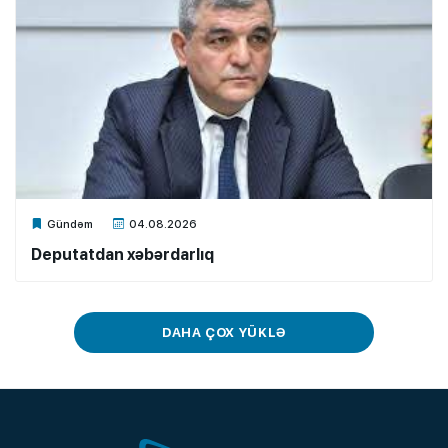
Xalq.Online
Gündəm
04.08.2026
Deputatdan xəbərdarlıq
DAHA ÇOX YÜKLƏ