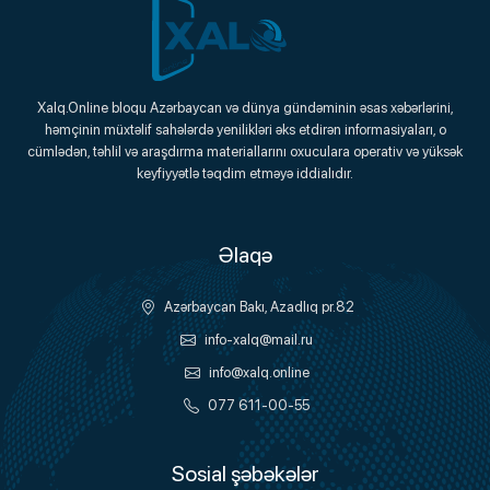
Xalq.Online
Xalq.Online bloqu Azərbaycan və dünya gündəminin əsas xəbərlərini,
həmçinin müxtəlif sahələrdə yenilikləri əks etdirən informasiyaları, o
Onlayn Platforma
cümlədən, təhlil və araşdırma materiallarını oxuculara operativ və yüksək
keyfiyyətlə təqdim etməyə iddialıdır.
Əlaqə
Azərbaycan Bakı, Azadlıq pr.82
info-xalq@mail.ru
info@xalq.online
077 611-00-55
Sosial şəbəkələr