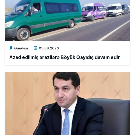
Xalq.Online
Gündəm
05.08.2026
Azad edilmiş ərazilərə Böyük Qayıdış davam edir