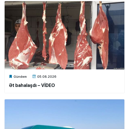
Xalq.Online
Gündəm
05.08.2026
Ət bahalaşdı – VİDEO