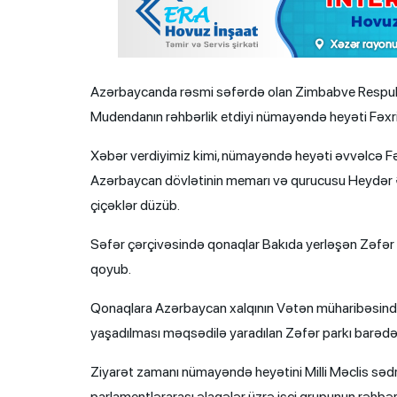
Azərbaycanda rəsmi səfərdə olan Zimbabve Respubli
Mudendanın rəhbərlik etdiyi nümayəndə heyəti Fəxri 
Xəbər verdiyimiz kimi, nümayəndə heyəti əvvəlcə Fəx
Azərbaycan dövlətinin memarı və qurucusu Heydər Əli
çiçəklər düzüb.
Səfər çərçivəsində qonaqlar Bakıda yerləşən Zəfər p
qoyub.
Qonaqlara Azərbaycan xalqının Vətən müharibəsində q
yaşadılması məqsədilə yaradılan Zəfər parkı barədə ə
Ziyarət zamanı nümayəndə heyətini Milli Məclis sədri
parlamentlərarası əlaqələr üzrə işçi qrupunun rəhbər