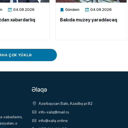
m
04.08.2026
Gündəm
04.08.2026
ne
Xalq.Online
dan xəbərdarlıq
Bakıda muzey yaradılacaq
AHA ÇOX YÜKLƏ
Əlaqə
Azərbaycan Bakı, Azadlıq pr.82
info-xalq@mail.ru
 xəbərlərini,
info@xalq.online
siyaları, o