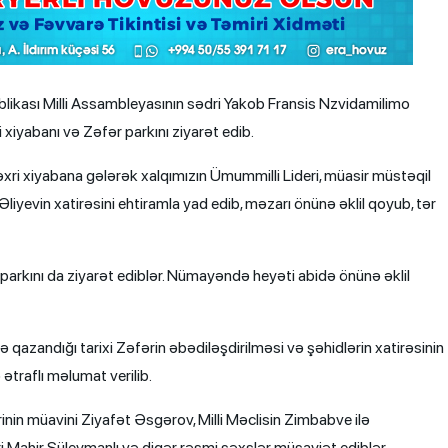
kası Milli Assambleyasının sədri Yakob Fransis Nzvidamilimo
xiyabanı və Zəfər parkını ziyarət edib.
ri xiyabana gələrək xalqımızın Ümummilli Lideri, müasir müstəqil
yevin xatirəsini ehtiramla yad edib, məzarı önünə əklil qoyub, tər
arkını da ziyarət ediblər. Nümayəndə heyəti abidə önünə əklil
azandığı tarixi Zəfərin əbədiləşdirilməsi və şəhidlərin xatirəsinin
traflı məlumat verilib.
nin müavini Ziyafət Əsgərov, Milli Məclisin Zimbabve ilə
i Mahir Süleymanlı və digər rəsmi şəxslər müşayiət ediblər.