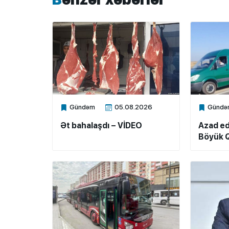
Gündəm
05.08.2026
Gündə
Xalq.Online
Xalq.Onli
Ət bahalaşdı – VİDEO
Azad ed
Böyük Q