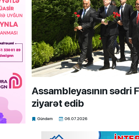
Assambleyasının sədri Fə
ziyarət edib
Gündəm
06.07.2026
Xalq.Online