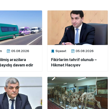
m
05.08.2026
Siyasət
05.08.2026
ne
Xalq.Online
ilmiş ərazilərə
Fikirlərim təhrif olunub –
ayıdış davam edir
Hikmət Hacıyev