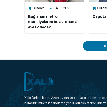
Gündəm
04.08.2026
Gündə
Xalq.Online
Xalq.Onli
Bağlanan metro
Deputat
stansiyalarını bu avtobuslar
əvəz edəcək
D
Xalq.Online
Xalq.Online bloqu Azərbaycan və dünya gündəminin əsas
həmçinin müxtəlif sahələrdə yenilikləri əks etdirən informa