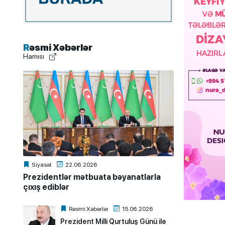
Rəsmi Xəbərlər
Hamısı
Siyasət
22.06.2026
Prezidentlər mətbuata bəyanatlarla
çıxış ediblər
Rəsmi Xəbərlər
15.06.2026
Prezident Milli Qurtuluş Günü ilə