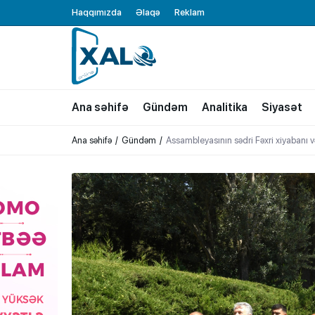
Haqqımızda
Əlaqə
Reklam
XALQ.ONLINE
ONLAYN PLATFORMA
Ana səhifə
Gündəm
Analitika
Siyasət
Ana səhifə
Gündəm
Assambleyasının sədri Fəxri xiyabanı və