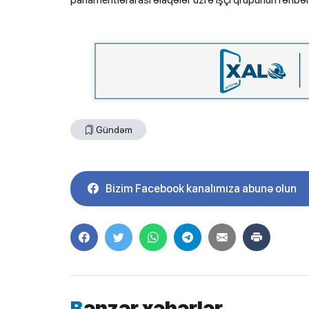
Gündəm
Bizim Facebook kanalımıza abunə olun
Bənzər xəbərlər