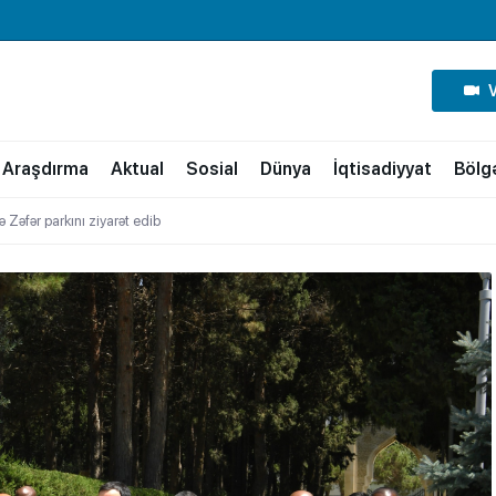
Araşdırma
Aktual
Sosial
Dünya
İqtisadiyyat
Bölg
 Zəfər parkını ziyarət edib