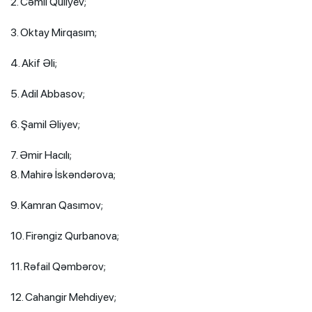
2. Cəmil Quliyev;
3. Oktay Mirqasım;
4. Akif Əli;
5. Adil Abbasov;
6. Şamil Əliyev;
7. Əmir Hacılı;
8. Mahirə İskəndərova;
9. Kamran Qasımov;
10. Firəngiz Qurbanova;
11. Rəfail Qəmbərov;
12. Cahangir Mehdiyev;