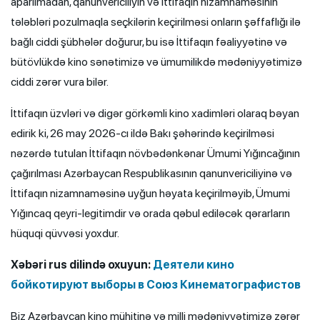
aparılmadan, qanunvericiliyin və İttifaqın nizamnaməsinin
tələbləri pozulmaqla seçkilərin keçirilməsi onların şəffaflığı ilə
bağlı ciddi şübhələr doğurur, bu isə İttifaqın fəaliyyətinə və
bütövlükdə kino sənətimizə və ümumilikdə mədəniyyətimizə
ciddi zərər vura bilər.
İttifaqın üzvləri və digər görkəmli kino xadimləri olaraq bəyan
edirik ki, 26 may 2026-cı ildə Bakı şəhərində keçirilməsi
nəzərdə tutulan İttifaqın növbədənkənar Ümumi Yığıncağının
çağırılması Azərbaycan Respublikasının qanunvericiliyinə və
İttifaqın nizamnaməsinə uyğun həyata keçirilməyib, Ümumi
Yığıncaq qeyri-legitimdir və orada qəbul ediləcək qərarların
hüquqi qüvvəsi yoxdur.
Xəbəri rus dilində oxuyun:
Деятели кино
бойкотируют выборы в Союз Кинематографистов
Biz Azərbaycan kino mühitinə və milli mədəniyyətimizə zərər