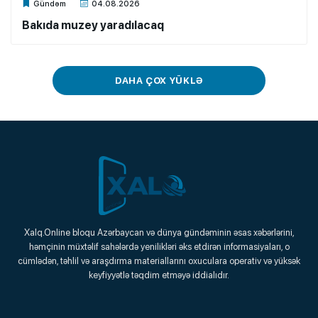
Xalq.Online
Gündəm
04.08.2026
Bakıda muzey yaradılacaq
DAHA ÇOX YÜKLƏ
Xalq.Online
Xalq.Online bloqu Azərbaycan və dünya gündəminin əsas xəbərlərini,
həmçinin müxtəlif sahələrdə yenilikləri əks etdirən informasiyaları, o
Onlayn Platforma
cümlədən, təhlil və araşdırma materiallarını oxuculara operativ və yüksək
keyfiyyətlə təqdim etməyə iddialıdır.