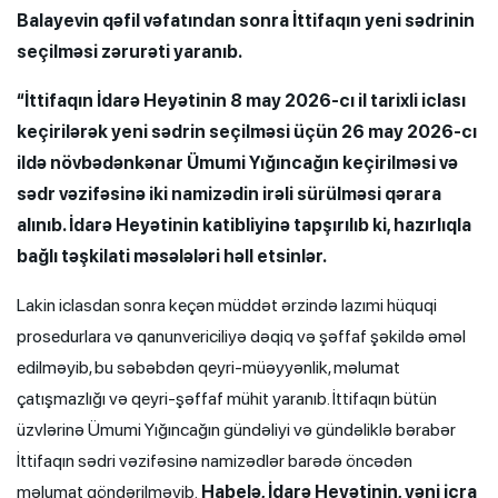
Balayevin qəfil vəfatından sonra İttifaqın yeni sədrinin
seçilməsi zərurəti yaranıb.
“İttifaqın İdarə Heyətinin 8 may 2026-cı il tarixli iclası
keçirilərək yeni sədrin seçilməsi üçün 26 may 2026-cı
ildə növbədənkənar Ümumi Yığıncağın keçirilməsi və
sədr vəzifəsinə iki namizədin irəli sürülməsi qərara
alınıb. İdarə Heyətinin katibliyinə tapşırılıb ki, hazırlıqla
bağlı təşkilati məsələləri həll etsinlər.
Lakin iclasdan sonra keçən müddət ərzində lazımi hüquqi
prosedurlara və qanunvericiliyə dəqiq və şəffaf şəkildə əməl
edilməyib, bu səbəbdən qeyri-müəyyənlik, məlumat
çatışmazlığı və qeyri-şəffaf mühit yaranıb. İttifaqın bütün
üzvlərinə Ümumi Yığıncağın gündəliyi və gündəliklə bərabər
İttifaqın sədri vəzifəsinə namizədlər barədə öncədən
məlumat göndərilməyib.
Habelə, İdarə Heyətinin, yəni icra