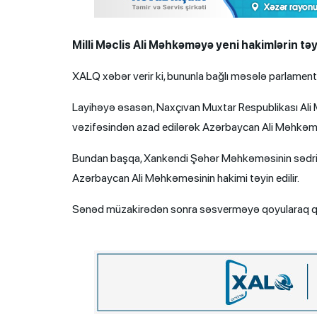
Milli Məclis Ali Məhkəməyə yeni hakimlərin təy
XALQ xəbər verir ki, bununla bağlı məsələ parlamenti
Layihəyə əsasən, Naxçıvan Muxtar Respublikası A
vəzifəsindən azad edilərək Azərbaycan Ali Məhkəməs
Bundan başqa, Xankəndi Şəhər Məhkəməsinin sədri İl
Azərbaycan Ali Məhkəməsinin hakimi təyin edilir.
Sənəd müzakirədən sonra səsverməyə qoyularaq qəb