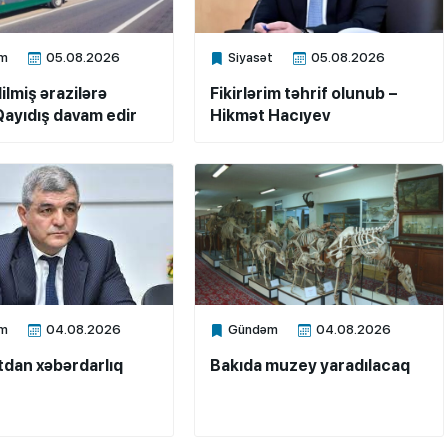
m
05.08.2026
Siyasət
05.08.2026
ne
Xalq.Online
ilmiş ərazilərə
Fikirlərim təhrif olunub –
ayıdış davam edir
Hikmət Hacıyev
m
04.08.2026
Gündəm
04.08.2026
ne
Xalq.Online
dan xəbərdarlıq
Bakıda muzey yaradılacaq