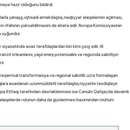
əyə hazır olduğunu bildirdi.
rla yanaşş, iqtisadi əməkdaşlıq, nəqliyyat əlaqələrinin açılması,
rın rifahının yüksəldilməsini də əhatə edir. Avropa Komissiyasının
a uyğundur.
iyasətində əsas tərəfdaşlardan biri kimi çıxış edir. Aİ
anzit imkanlarını, yaşıl enerji potensialını və regionda sabitliyin
ir.
erji, rəqəmsal transformasiya və regional sabitlik üzrə formalaşan
qlara əsaslanan uzunmüddətli tərəfdaşlıq niyyətini təsdiqləyir.
ropa İttifaqı tərəfindən dəstəklənməsi isə Cənubi Qafqazda davamlı
adi əlaqələrdə rolunun daha da güclənməsi baxımından mühüm