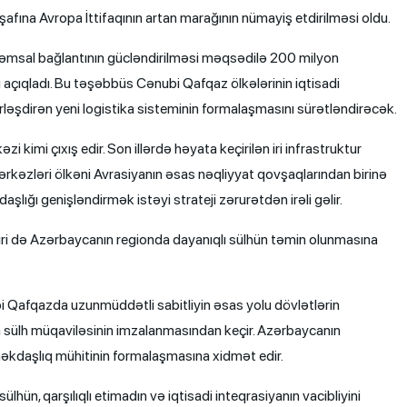
işafına Avropa İttifaqının artan marağının nümayiş etdirilməsi oldu.
qəmsal bağlantının gücləndirilməsi məqsədilə 200 milyon
açıqladı. Bu təşəbbüs Cənubi Qafqaz ölkələrinin iqtisadi
rləşdirən yeni logistika sisteminin formalaşmasını sürətləndirəcək.
 kimi çıxış edir. Son illərdə həyata keçirilən iri infrastruktur
a mərkəzləri ölkəni Avrasiyanın əsas nəqliyyat qovşaqlarından birinə
şlığı genişləndirmək istəyi strateji zərurətdən irəli gəlir.
 də Azərbaycanın regionda dayanıqlı sülhün təmin olunmasına
bi Qafqazda uzunmüddətli sabitliyin əsas yolu dövlətlərin
 sülh müqaviləsinin imzalanmasından keçir. Azərbaycanın
məkdaşlıq mühitinin formalaşmasına xidmət edir.
lhün, qarşılıqlı etimadın və iqtisadi inteqrasiyanın vacibliyini