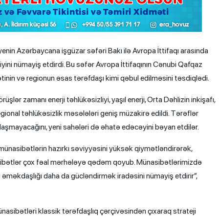
enin Azərbaycana işgüzar səfəri Bakı ilə Avropa İttifaqı arasında
ini nümayiş etdirdi. Bu səfər Avropa İttifaqının Cənubi Qafqaz
nin və regionun əsas tərəfdaşı kimi qəbul edilməsini təsdiqlədi.
şlər zamanı enerji təhlükəsizliyi, yaşıl enerji, Orta Dəhlizin inkişafı,
egional təhlükəsizlik məsələləri geniş müzakirə edildi. Tərəflər
şmayacağını, yeni sahələri də əhatə edəcəyini bəyan etdilər.
ünasibətlərin hazırkı səviyyəsini yüksək qiymətləndirərək,
sibətlər çox fəal mərhələyə qədəm qoyub. Münasibətlərimizdə
ı əməkdaşlığı daha da gücləndirmək iradəsini nümayiş etdirir”,
ünasibətləri klassik tərəfdaşlıq çərçivəsindən çıxaraq strateji