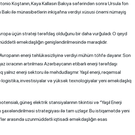
tonio Koştanın, Kaya Kallasın Bakıya səfərindən sonra Ursula fon
Bakı ilə münasibətlərin inkişafına verdiyi xüsusi önəmi nümayiş
ropa üçün strateji tərəfdaş olduğunu bir daha vurğuladı. O qeyd
nmüddətli əməkdaşlığın genişləndirilməsində maraqlıdır.
ropanın enerji təhlükəsizliyinə verdiyi mühüm töhfə dayanır. Son
z ixracının artırılması Azərbaycanın etibarlı enerji tərəfdaşı
alnız enerji sektoru ilə məhdudlaşmır. Yaşıl enerji, rəqəmsal
at-logistika, investisiyalar və yüksək texnologiyalar yeni əməkdaşlıq
nsialı, günəş elektrik stansiyalarının tikintisi və “Yaşıl Enerji
in şaxələndirilməsi strategiyası ilə tam uzlaşır. Bu istiqamətdə yeni
əflər arasında uzunmüddətli iqtisadi əməkdaşlığın əsas