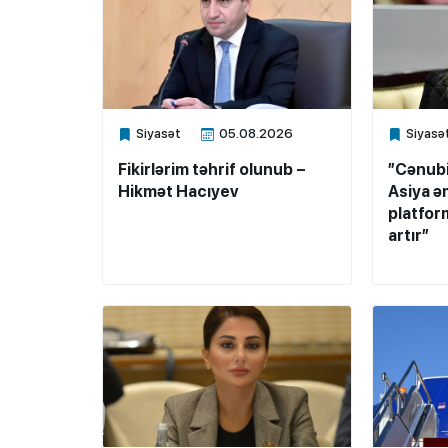
Siyasət
05.08.2026
Siyasə
Xalq.Online
Xalq.Onli
Fikirlərim təhrif olunub –
”Cənub
Hikmət Hacıyev
Asiya ə
platfor
artır”