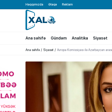
Haqqımızda
Əlaqə
Reklam
XALQ.ONLINE
ONLAYN PLATFORMA
Ana səhifə
Gündəm
Analitika
Siyasət
Ana səhifə
Siyasət
Avropa Komissiyası ilə Azərbaycan ara