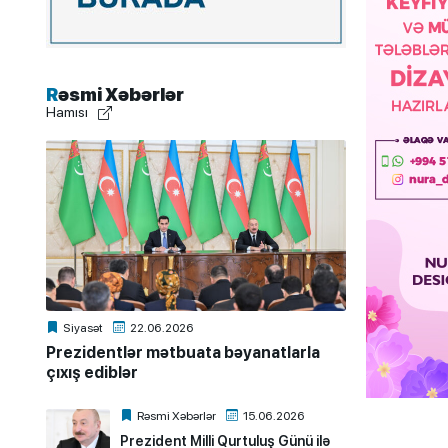
Rəsmi Xəbərlər
Hamısı
Siyasət
22.06.2026
Prezidentlər mətbuata bəyanatlarla
çıxış ediblər
Rəsmi Xəbərlər
15.06.2026
Prezident Milli Qurtuluş Günü ilə