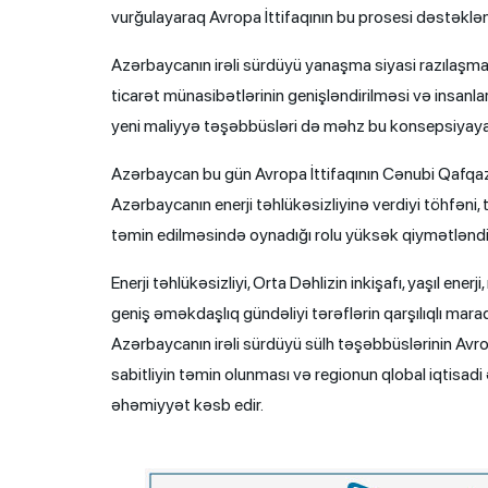
vurğulayaraq Avropa İttifaqının bu prosesi dəstəkləm
Azərbaycanın irəli sürdüyü yanaşma siyasi razılaşmala
ticarət münasibətlərinin genişləndirilməsi və insanla
yeni maliyyə təşəbbüsləri də məhz bu konsepsiyay
Azərbaycan bu gün Avropa İttifaqının Cənubi Qafqaz s
Azərbaycanın enerji təhlükəsizliyinə verdiyi töhfəni, tr
təmin edilməsində oynadığı rolu yüksək qiymətləndir
Enerji təhlükəsizliyi, Orta Dəhlizin inkişafı, yaşıl en
geniş əməkdaşlıq gündəliyi tərəflərin qarşılıqlı mara
Azərbaycanın irəli sürdüyü sülh təşəbbüslərinin Av
sabitliyin təmin olunması və regionun qlobal iqtis
əhəmiyyət kəsb edir.