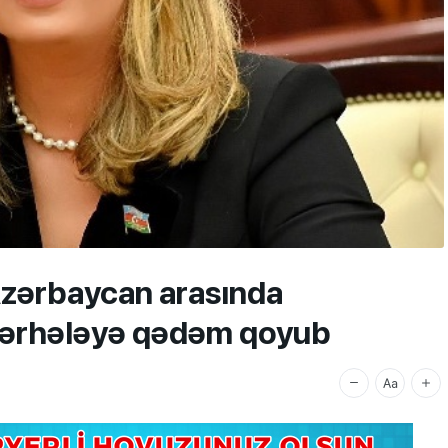
Azərbaycan arasında
 mərhələyə qədəm qoyub