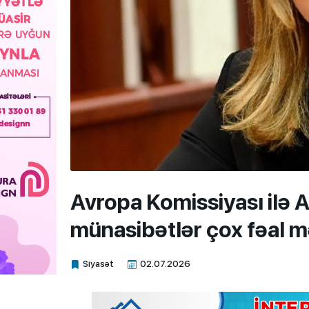
Avropa Komissiyası ilə 
münasibətlər çox fəal
Siyasət
02.07.2026
Xalq.Online