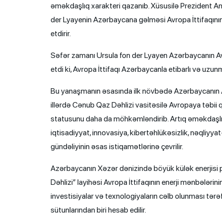
əməkdaşlıq xarakteri qazanıb. Xüsusilə Prezident An
der Lyayenin Azərbaycana gəlməsi Avropa İttifaqının 
etdirir.
Səfər zamanı Ursula fon der Lyayen Azərbaycanın Av
etdi ki, Avropa İttifaqı Azərbaycanla etibarlı və uzu
Bu yanaşmanın əsasında ilk növbədə Azərbaycanın Av
illərdə Cənub Qaz Dəhlizi vasitəsilə Avropaya təbii qa
statusunu daha da möhkəmləndirib. Artıq əməkdaşlıq y
iqtisadiyyat, innovasiya, kibertəhlükəsizlik, nəqliyy
gündəliyinin əsas istiqamətlərinə çevrilir.
Azərbaycanın Xəzər dənizində böyük külək enerjisi pote
Dəhlizi” layihəsi Avropa İttifaqının enerji mənbələrin
investisiyalar və texnologiyaların cəlb olunması tər
sütunlarından biri hesab edilir.