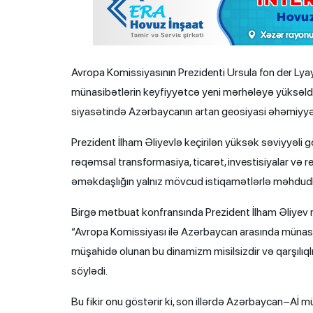
Avropa Komissiyasının Prezidenti Ursula fon der Lyay
münasibətlərin keyfiyyətcə yeni mərhələyə yüksəldiy
siyasətində Azərbaycanın artan geosiyasi əhəmiyyəti
Prezident İlham Əliyevlə keçirilən yüksək səviyyəli görü
rəqəmsal transformasiya, ticarət, investisiyalar və r
əməkdaşlığın yalnız mövcud istiqamətlərlə məhdudla
Birgə mətbuat konfransında Prezident İlham Əliyev m
“Avropa Komissiyası ilə Azərbaycan arasında müna
müşahidə olunan bu dinamizm misilsizdir və qarşılıql
söylədi.
Bu fikir onu göstərir ki, son illərdə Azərbaycan–Aİ m