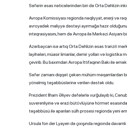
Səfərin əsas nəticələrindən biri də Orta Dəhlizin ink
Avropa Komissiyası regionda nəqliyyat, enerji və rə
avroyadək maliyyə dəstəyi ayırmağa hazır olduğunu 
inteqrasiyasını, həm də Avropa ilə Mərkəzi Asiyanı bi
Azərbaycan isə artıq Orta Dəhlizin əsas tranzit mərkəzi
layihələri, müasir limanlar, dəmir yolları və logistik
çevirib. Bu baxımdan Avropa İttifaqının Bakı ilə əməkda
Səfər zamanı diqqət çəkən mühüm məqamlardan biri
yönəlmiş təşəbbüslərinə verilən dəstək oldu.
Prezident İlham Əliyev dəfələrlə vurğulayıb ki, Cənu
suverenliyinə və ərazi bütövlüyünə hörmət əsasında
təşəbbüsü ilə aparılan sülh prosesi regionda yeni ə
Ursula fon der Lyayen də çıxışında regionda davamlı sü