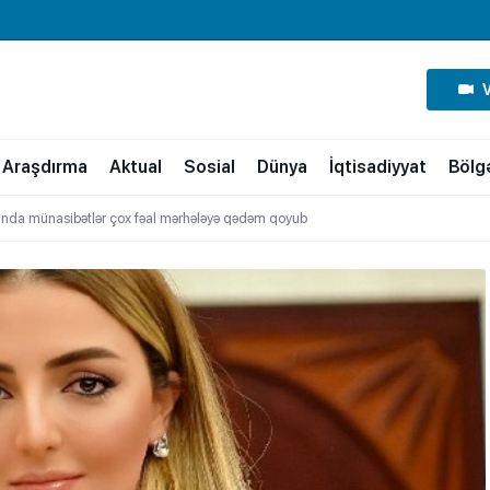
Araşdırma
Aktual
Sosial
Dünya
İqtisadiyyat
Bölg
sında münasibətlər çox fəal mərhələyə qədəm qoyub