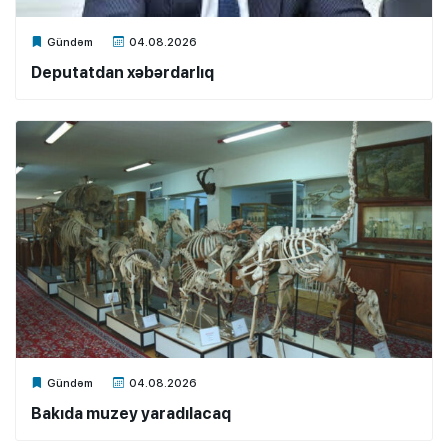
Xalq.Online
Gündəm
04.08.2026
Deputatdan xəbərdarlıq
Xalq.Online
Gündəm
04.08.2026
Bakıda muzey yaradılacaq