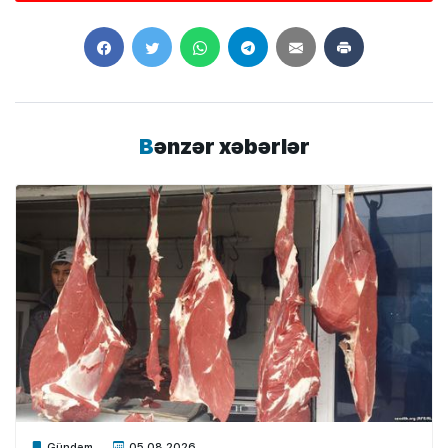
Bənzər xəbərlər
Xalq.Online
Gündəm
05.08.2026