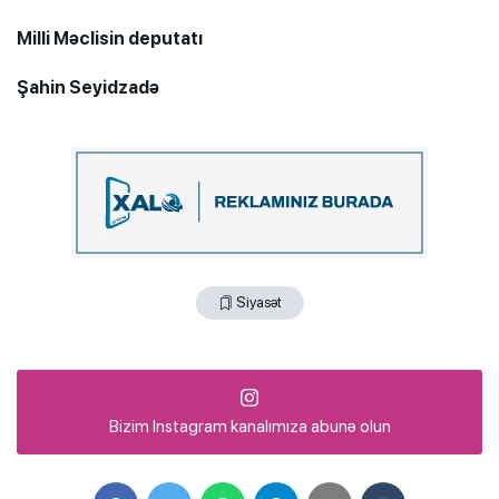
Milli Məclisin deputatı
Şahin Seyidzadə
Siyasət
Bizim Instagram kanalımıza abunə olun