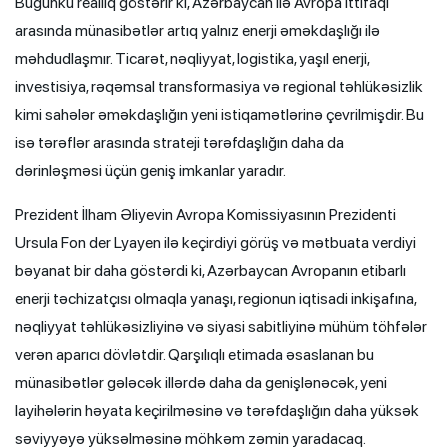
Bugünkü reallıq göstərir ki, Azərbaycan ilə Avropa İttifaqı
arasında münasibətlər artıq yalnız enerji əməkdaşlığı ilə
məhdudlaşmır. Ticarət, nəqliyyat, logistika, yaşıl enerji,
investisiya, rəqəmsal transformasiya və regional təhlükəsizlik
kimi sahələr əməkdaşlığın yeni istiqamətlərinə çevrilmişdir. Bu
isə tərəflər arasında strateji tərəfdaşlığın daha da
dərinləşməsi üçün geniş imkanlar yaradır.
Prezident İlham Əliyevin Avropa Komissiyasının Prezidenti
Ursula Fon der Lyayen ilə keçirdiyi görüş və mətbuata verdiyi
bəyanat bir daha göstərdi ki, Azərbaycan Avropanın etibarlı
enerji təchizatçısı olmaqla yanaşı, regionun iqtisadi inkişafına,
nəqliyyat təhlükəsizliyinə və siyasi sabitliyinə mühüm töhfələr
verən aparıcı dövlətdir. Qarşılıqlı etimada əsaslanan bu
münasibətlər gələcək illərdə daha da genişlənəcək, yeni
layihələrin həyata keçirilməsinə və tərəfdaşlığın daha yüksək
səviyyəyə yüksəlməsinə möhkəm zəmin yaradacaq.