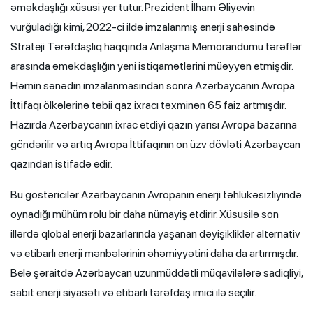
əməkdaşlığı xüsusi yer tutur. Prezident İlham Əliyevin
vurğuladığı kimi, 2022-ci ildə imzalanmış enerji sahəsində
Strateji Tərəfdaşlıq haqqında Anlaşma Memorandumu tərəflər
arasında əməkdaşlığın yeni istiqamətlərini müəyyən etmişdir.
Həmin sənədin imzalanmasından sonra Azərbaycanın Avropa
İttifaqı ölkələrinə təbii qaz ixracı təxminən 65 faiz artmışdır.
Hazırda Azərbaycanın ixrac etdiyi qazın yarısı Avropa bazarına
göndərilir və artıq Avropa İttifaqının on üzv dövləti Azərbaycan
qazından istifadə edir.
Bu göstəricilər Azərbaycanın Avropanın enerji təhlükəsizliyində
oynadığı mühüm rolu bir daha nümayiş etdirir. Xüsusilə son
illərdə qlobal enerji bazarlarında yaşanan dəyişikliklər alternativ
və etibarlı enerji mənbələrinin əhəmiyyətini daha da artırmışdır.
Belə şəraitdə Azərbaycan uzunmüddətli müqavilələrə sadiqliyi,
sabit enerji siyasəti və etibarlı tərəfdaş imici ilə seçilir.