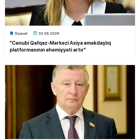
Xalq.Online
Siyasət
02.08.2026
”Cənubi Qafqaz-Mərkəzi Asiya əməkdaşlıq
platformasının əhəmiyyəti artır”