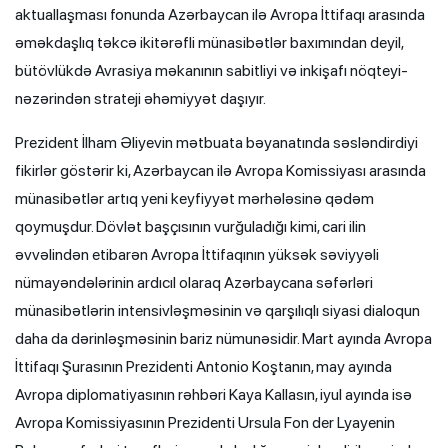
aktuallaşması fonunda Azərbaycan ilə Avropa İttifaqı arasında
əməkdaşlıq təkcə ikitərəfli münasibətlər baxımından deyil,
bütövlükdə Avrasiya məkanının sabitliyi və inkişafı nöqteyi-
nəzərindən strateji əhəmiyyət daşıyır.
Prezident İlham Əliyevin mətbuata bəyanatında səsləndirdiyi
fikirlər göstərir ki, Azərbaycan ilə Avropa Komissiyası arasında
münasibətlər artıq yeni keyfiyyət mərhələsinə qədəm
qoymuşdur. Dövlət başçısının vurğuladığı kimi, cari ilin
əvvəlindən etibarən Avropa İttifaqının yüksək səviyyəli
nümayəndələrinin ardıcıl olaraq Azərbaycana səfərləri
münasibətlərin intensivləşməsinin və qarşılıqlı siyasi dialoqun
daha da dərinləşməsinin bariz nümunəsidir. Mart ayında Avropa
İttifaqı Şurasının Prezidenti Antonio Koştanın, may ayında
Avropa diplomatiyasının rəhbəri Kaya Kallasın, iyul ayında isə
Avropa Komissiyasının Prezidenti Ursula Fon der Lyayenin