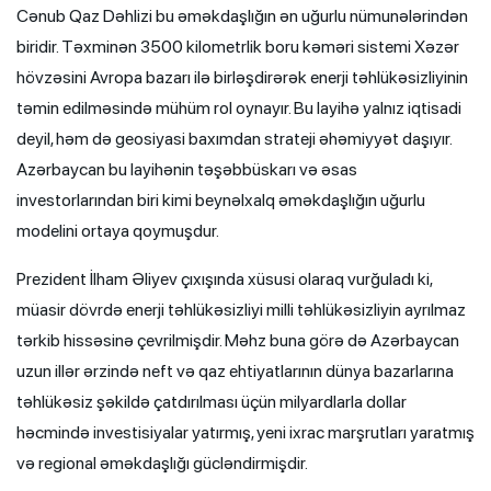
Cənub Qaz Dəhlizi bu əməkdaşlığın ən uğurlu nümunələrindən
biridir. Təxminən 3500 kilometrlik boru kəməri sistemi Xəzər
hövzəsini Avropa bazarı ilə birləşdirərək enerji təhlükəsizliyinin
təmin edilməsində mühüm rol oynayır. Bu layihə yalnız iqtisadi
deyil, həm də geosiyasi baxımdan strateji əhəmiyyət daşıyır.
Azərbaycan bu layihənin təşəbbüskarı və əsas
investorlarından biri kimi beynəlxalq əməkdaşlığın uğurlu
modelini ortaya qoymuşdur.
Prezident İlham Əliyev çıxışında xüsusi olaraq vurğuladı ki,
müasir dövrdə enerji təhlükəsizliyi milli təhlükəsizliyin ayrılmaz
tərkib hissəsinə çevrilmişdir. Məhz buna görə də Azərbaycan
uzun illər ərzində neft və qaz ehtiyatlarının dünya bazarlarına
təhlükəsiz şəkildə çatdırılması üçün milyardlarla dollar
həcmində investisiyalar yatırmış, yeni ixrac marşrutları yaratmış
və regional əməkdaşlığı gücləndirmişdir.