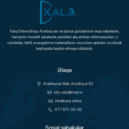
Xalq.Online
Xalq.Online bloqu Azərbaycan və dünya gündəminin əsas xəbərlərini,
həmçinin müxtəlif sahələrdə yenilikləri əks etdirən informasiyaları, o
Onlayn Platforma
cümlədən, təhlil və araşdırma materiallarını oxuculara operativ və yüksək
keyfiyyətlə təqdim etməyə iddialıdır.
Əlaqə
Azərbaycan Bakı, Azadlıq pr.82
info-xalq@mail.ru
info@xalq.online
077 611-00-55
Sosial şəbəkələr