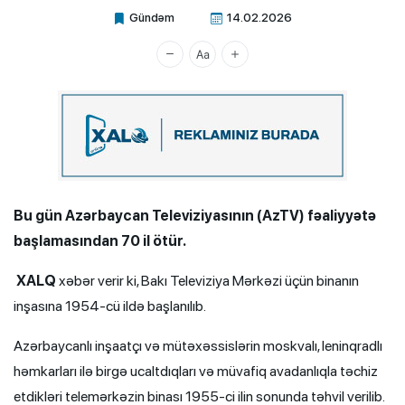
Gündəm
14.02.2026
Xalq.Online
Bu gün Azərbaycan Televiziyasının (AzTV) fəaliyyətə
başlamasından 70 il ötür.
XALQ
xəbər verir ki, Bakı Televiziya Mərkəzi üçün binanın
inşasına 1954-cü ildə başlanılıb.
Azərbaycanlı inşaatçı və mütəxəssislərin moskvalı, leninqradlı
həmkarları ilə birgə ucaltdıqları və müvafiq avadanlıqla təchiz
etdikləri telemərkəzin binası 1955-ci ilin sonunda təhvil verilib.