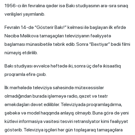
1956-cı ilin fevralına qədər isə Bakı studiyasının ara-sıra sınaq
verilişləri yayımlanıb.
Fevralın 14-də “Göstərir Bakı!” kəlməsi ilə başlayan ilk efirdə
Nəcibə Məlikova tamaşaçıları televiziyanın fəaliyyətə
başlaması münasibətilə təbrik edib. Sonra “Bəxtiyar” bədii filmi
nümayiş etdirilib.
Bakı studiyası əvvəlcə həftədə iki, sonra üç dəfə ikisaatlıq
proqramla efirə çıxıb.
İlk mərhələdə televiziya sahəsində mütəxəssislər
olmadığından burada işləməyə radio, qəzet və teatr
əməkdaşları dəvət ediliblər. Televiziyada proqramlaşdırma,
şəbəkə və model haqqında anlayış olmayıb. Buna görə də yeni
kütləvi informasiya vasitəsi təsviri retranslyator kimi fəaliyyət
göstərib. Televiziya işçiləri hər gün toplaşaraq tamaşaçılara