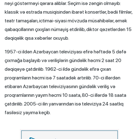
nəyi göstərməyi qərara alıblar. Seçim isə zəngin olmayıb:
klassik və estrada musiqisindən ibarət konsertlər, bədii filmlər,
teatr tamaşaları, ictimai-siyasi mövzuda müsahibələr, əmək
qabaqcıllarının çıxışları nümayiş etdirilib, diktor qəzetlərdən 15
dəqiqəlik qısa xəbərlər oxuyub.
1957-ci ildən Azərbaycan televiziyası efirə həftədə 5 dəfə
çıxmağa başlayıb və verilişlərin gündəlik həcmi 2 saat 20
dəqiqəyə çatdırılıb. 1962-ci ildə gündəlik efirə çıxan
proqramların həcmi isə 7 saatadək artırılıb. 70-ci illərdən
etibarən Azərbaycan televiziyasının gündəlik veriliş və
proqramlarının yayım həcmi 10 saata, 80-ci illərdə 18 saata
çatdırılıb. 2005-ci ilin yanvarından isə televiziya 24 saatlıq
fasiləsiz yayıma keçib.