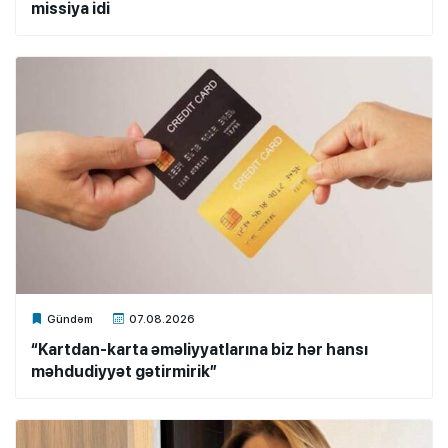
missiya idi
Xalq.Online
Gündəm
07.08.2026
“Kartdan-karta əməliyyatlarına biz hər hansı
məhdudiyyət gətirmirik”