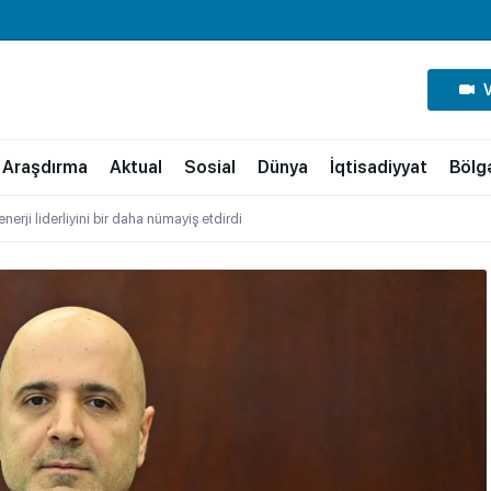
Araşdırma
Aktual
Sosial
Dünya
İqtisadiyyat
Bölg
nerji liderliyini bir daha nümayiş etdirdi