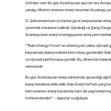
töhfələr verir. Bu gün Azərbaycan qazı bir sıra Avropa
yanaşı, ölkəmiz ənənəvi enerji resursları ilə yanaşı, ya
G. Qəhrəmanovun sözlərinə görə, bərpaolunan enerji 
çevirmək imkanına malikdir. Qarabağ və Şərqi Zəngəzu
Azərbaycanın enerji strategiyasının artıq yeni mər
““Baku Energy Forum”un əhəmiyyəti yalnız iqtisadi 
beynəlxalq dialoq məkanı kimi rolunu gücləndirir. Bak
və iqtisadi platformaya çevrilib. Bu, ölkəmizin balansl
nəticəsidir.
Bu gün Azərbaycan enerji sahəsində qazandığı uğurları
baxış hesabına əldə edib. Bakı Enerji Həftəsi çərçivə
həm ənənəvi enerji bazarında, həm də yaşıl enerji ke
möhkəmləndirir” – deputat vurğulayıb.