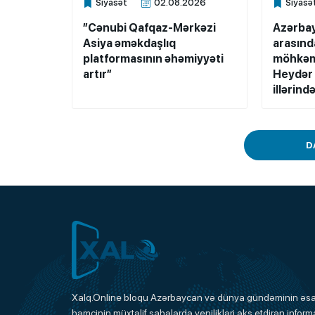
Siyasət
02.08.2026
Siyasə
Xalq.Online
Xalq.Onli
”Cənubi Qafqaz-Mərkəzi
Azərbay
Asiya əməkdaşlıq
arasınd
platformasının əhəmiyyəti
möhkəm 
artır”
Heydər 
illərind
D
Xalq.Online
Xalq.Online bloqu Azərbaycan və dünya gündəminin əsas
həmçinin müxtəlif sahələrdə yenilikləri əks etdirən informa