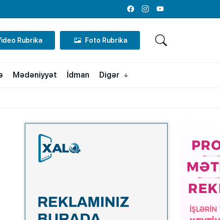
Facebook
Instagram
Youtube
Video Rubrika
Foto Rubrika
ə
Mədəniyyət
İdman
Digər