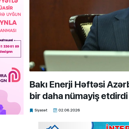
Bakı Enerji Həftəsi Azərb
bir daha nümayiş etdirdi
Siyasət
02.06.2026
Xalq.Online