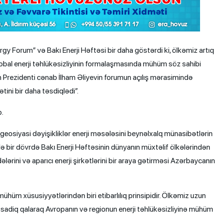
gy Forum” və Bakı Enerji Həftəsi bir daha göstərdi ki, ölkəmiz artıq
 qlobal enerji təhlükəsizliyinin formalaşmasında mühüm söz sahibi
n Prezidenti cənab İlham Əliyevin forumun açılış mərasimində
tini bir daha təsdiqlədi”.
.
geosiyasi dəyişikliklər enerji məsələsini beynəlxalq münasibətlərin
ə bir dövrdə Bakı Enerji Həftəsinin dünyanın müxtəlif ölkələrindən
lərini və aparıcı enerji şirkətlərini bir araya gətirməsi Azərbaycanın
mühüm xüsusiyyətlərindən biri etibarlılıq prinsipidir. Ölkəmiz uzun
rə sadiq qalaraq Avropanın və regionun enerji təhlükəsizliyinə mühüm