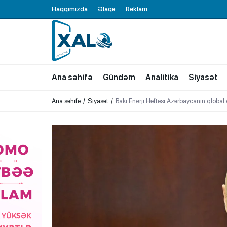
Haqqımızda
Əlaqə
Reklam
XALQ.ONLINE
ONLAYN PLATFORMA
Ana səhifə
Gündəm
Analitika
Siyasət
Ana səhifə
Siyasət
Bakı Enerji Həftəsi Azərbaycanın qlobal e