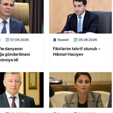
t
07.08.2026
Siyasət
05.08.2026
ne
Xalq.Online
Vardanyanın
Fikirlərim təhrif olunub –
a göndərilməsi
Hikmət Hacıyev
issiya idi