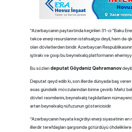
“Azərbaycanın paytaxtında keçirilən 31-ci “Baku Ener
təkcə enerji resurslarının istehsalçısı deyil, həm də
olan dövlətlərdən biridir. Azərbaycan Respublikasını
iştirakı və çıxışı bu beynəlxalq platformanın əhəmiyyə
Bu sözləri
deputat Göydəniz Qəhrəmanov
deyib
Deputat qeyd edib ki, son illərdə dünyada baş verən 
əsas gündəlik mövzularından birinə çevirib. Məhz bel
dövlət rəsmilərini, beynəlxalq təşkilatların nümayəndə
artan beynəlxalq nüfuzunun göstəricisidir.
“Azərbaycanın həyata keçirdiyi enerji siyasətinin ən 
illərdir tərəfdaşları qarşısında götürdüyü öhdəliklə