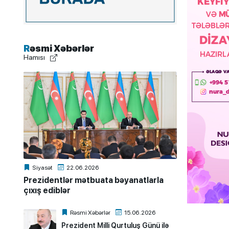
Rəsmi Xəbərlər
Hamısı
Siyasət
22.06.2026
Prezidentlər mətbuata bəyanatlarla
çıxış ediblər
Rəsmi Xəbərlər
15.06.2026
Prezident Milli Qurtuluş Günü ilə