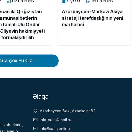
t
02.08.2026
Siyasət
01.08.2026
ne
Xalq.Online
can ilə Qırğızıstan
Azərbaycan-Mərkəzi Asiya
a münasibətlərin
strateji tərəfdaşlığının yeni
təməli Ulu Öndər
mərhələsi
Əliyevin hakimiyyəti
ə formalaşdırılıb
AHA ÇOX YÜKLƏ
Əlaqə
Azərbaycan Bakı, Azadlıq pr.82
info-xalq@mail.ru
 xəbərlərini,
info@xalq.online
siyaları, o