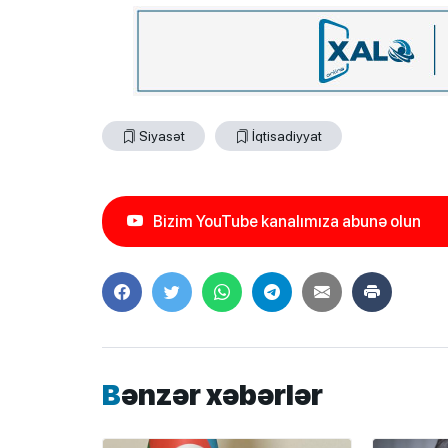
Siyasət
İqtisadiyyat
Bizim YouTube kanalımıza abunə olun
Bənzər xəbərlər