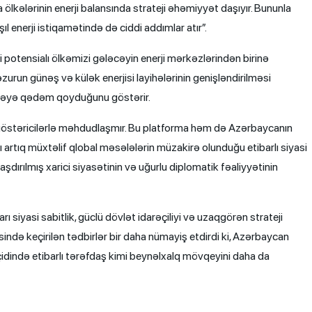
 ölkələrinin enerji balansında strateji əhəmiyyət daşıyır. Bununla
şıl enerji istiqamətində də ciddi addımlar atır”.
potensialı ölkəmizi gələcəyin enerji mərkəzlərindən birinə
run günəş və külək enerjisi layihələrinin genişləndirilməsi
hələyə qədəm qoyduğunu göstərir.
göstəricilərlə məhdudlaşmır. Bu platforma həm də Azərbaycanın
ı artıq müxtəlif qlobal məsələlərin müzakirə olunduğu etibarlı siyasi
aşdırılmış xarici siyasətinin və uğurlu diplomatik fəaliyyətinin
 siyasi sabitlik, güclü dövlət idarəçiliyi və uzaqgörən strateji
sində keçirilən tədbirlər bir daha nümayiş etdirdi ki, Azərbaycan
çidində etibarlı tərəfdaş kimi beynəlxalq mövqeyini daha da