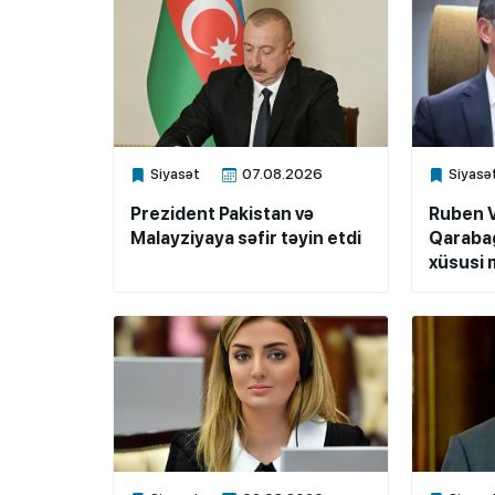
Siyasət
07.08.2026
Siyasə
Xalq.Online
Xalq.Onli
Prezident Pakistan və
Ruben 
Malayziyaya səfir təyin etdi
Qarabağ
xüsusi m