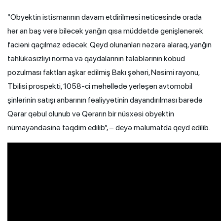
“Obyektin istismarının davam etdirilməsi nəticəsində orada
hər an baş verə biləcək yanğın qısa müddətdə genişlənərək
faciəni qaçılmaz edəcək. Qeyd olunanları nəzərə alaraq, yanğın
təhlükəsizliyi norma və qaydalarının tələblərinin kobud
pozulması faktları aşkar edilmiş Bakı şəhəri, Nəsimi rayonu,
Tbilisi prospekti, 1058-ci məhəllədə yerləşən avtomobil
şinlərinin satışı anbarının fəaliyyətinin dayandırılması barədə
Qərar qəbul olunub və Qərarın bir nüsxəsi obyektin
nümayəndəsinə təqdim edilib”, – deyə məlumatda qeyd edilib.