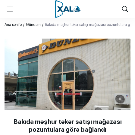
XALQ.ONLINE
ONLAYN PLATFORMA
Ana səhifə
Gündəm
Bakıda məşhur təkər satışı mağazası pozuntulara gör
Bakıda məşhur təkər satışı mağazası
pozuntulara görə bağlandı