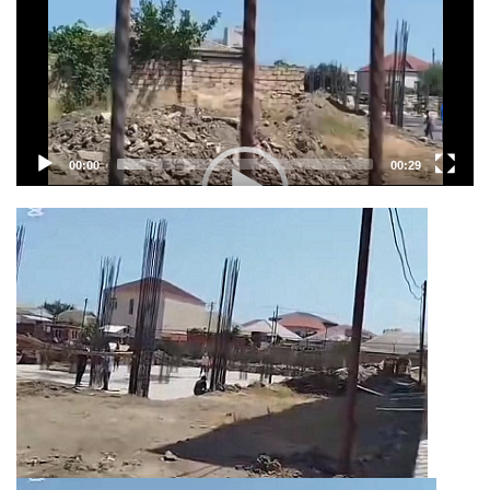
00:00
00:29