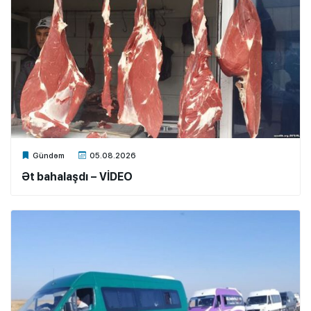
Xalq.Online
Gündəm
05.08.2026
Ət bahalaşdı – VİDEO