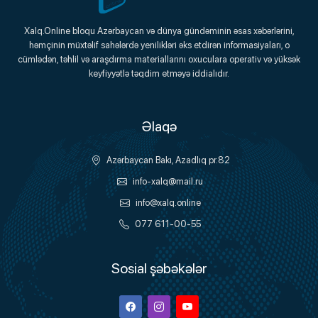
Xalq.Online
Xalq.Online bloqu Azərbaycan və dünya gündəminin əsas xəbərlərini,
həmçinin müxtəlif sahələrdə yenilikləri əks etdirən informasiyaları, o
Onlayn Platforma
cümlədən, təhlil və araşdırma materiallarını oxuculara operativ və yüksək
keyfiyyətlə təqdim etməyə iddialıdır.
Əlaqə
Azərbaycan Bakı, Azadlıq pr.82
info-xalq@mail.ru
info@xalq.online
077 611-00-55
Sosial şəbəkələr
Facebook
Instagram
Youtube