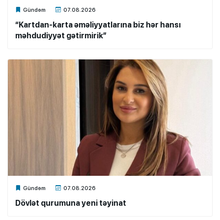
Xalq.Online
Gündəm
07.08.2026
“Kartdan-karta əməliyyatlarına biz hər hansı
məhdudiyyət gətirmirik”
Xalq.Online
Gündəm
07.08.2026
Dövlət qurumuna yeni təyinat