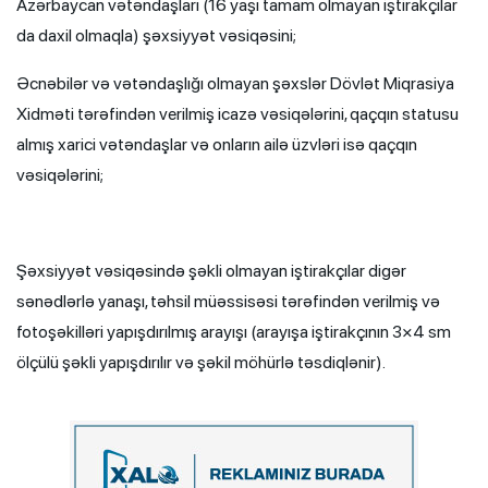
Azərbaycan vətəndaşları (16 yaşı tamam olmayan iştirakçılar
da daxil olmaqla) şəxsiyyət vəsiqəsini;
Əcnəbilər və vətəndaşlığı olmayan şəxslər Dövlət Miqrasiya
Xidməti tərəfindən verilmiş icazə vəsiqələrini, qaçqın statusu
almış xarici vətəndaşlar və onların ailə üzvləri isə qaçqın
vəsiqələrini;
Şəxsiyyət vəsiqəsində şəkli olmayan iştirakçılar digər
sənədlərlə yanaşı, təhsil müəssisəsi tərəfindən verilmiş və
fotoşəkilləri yapışdırılmış arayışı (arayışa iştirakçının 3×4 sm
ölçülü şəkli yapışdırılır və şəkil möhürlə təsdiqlənir).