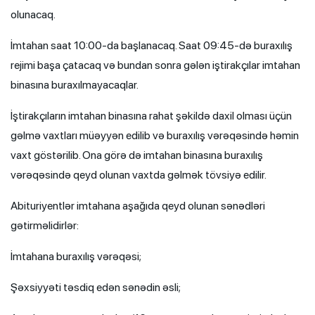
olunacaq.
İmtahan saat 10:00-da başlanacaq. Saat 09:45-də buraxılış
rejimi başa çatacaq və bundan sonra gələn iştirakçılar imtahan
binasına buraxılmayacaqlar.
İştirakçıların imtahan binasına rahat şəkildə daxil olması üçün
gəlmə vaxtları müəyyən edilib və buraxılış vərəqəsində həmin
vaxt göstərilib. Ona görə də imtahan binasına buraxılış
vərəqəsində qeyd olunan vaxtda gəlmək tövsiyə edilir.
Abituriyentlər imtahana aşağıda qeyd olunan sənədləri
gətirməlidirlər:
İmtahana buraxılış vərəqəsi;
Şəxsiyyəti təsdiq edən sənədin əsli;