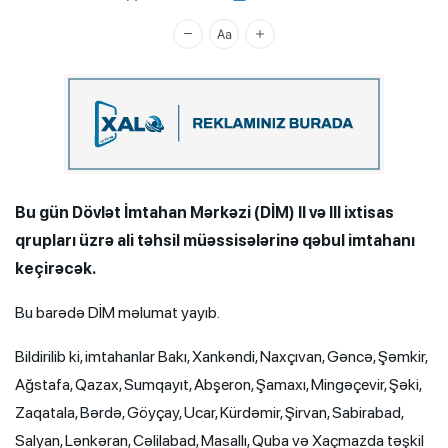
Xalq.Online
Bu gün Dövlət İmtahan Mərkəzi (DİM) II və III ixtisas
qrupları üzrə ali təhsil müəssisələrinə qəbul imtahanı
keçirəcək.
Bu barədə DİM məlumat yayıb.
Bildirilib ki, imtahanlar Bakı, Xankəndi, Naxçıvan, Gəncə, Şəmkir,
Ağstafa, Qazax, Sumqayıt, Abşeron, Şamaxı, Mingəçevir, Şəki,
Zaqatala, Bərdə, Göyçay, Ucar, Kürdəmir, Şirvan, Sabirabad,
Salyan, Lənkəran, Cəlilabad, Masallı, Quba və Xaçmazda təşkil